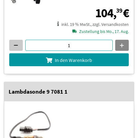
1
104,
€
39
inkl. 19 % MwSt., zzgl. Versandkosten
Zustellung bis Mo., 17. Aug.
In den Warenkorb
Lambdasonde 9 7081 1