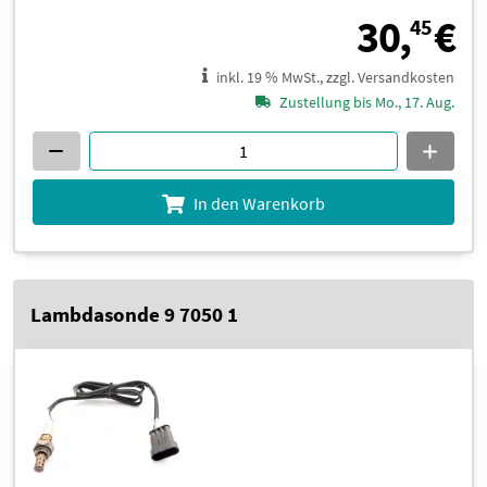
3
30,
€
45
inkl. 19 % MwSt., zzgl. Versandkosten
Zustellung bis Mo., 17. Aug.
In den Warenkorb
Lambdasonde 9 7050 1