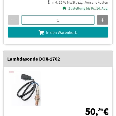
inkl. 19 % MwSt., zzgl. Versandkosten
Zustellung bis Fr., 14. Aug.
In den Warenkorb
Lambdasonde DOX-1702
5
50,
€
26