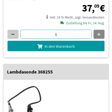
3
37,
€
09
inkl. 19 % MwSt., zzgl. Versandkosten
Zustellung bis Fr., 14. Aug.
In den Warenkorb
Lambdasonde 368255