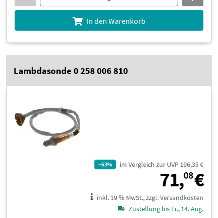
In den Warenkorb
Lambdasonde 0 258 006 810
im Vergleich zur UVP 196,35 €
–63%
7
71,
€
08
inkl. 19 % MwSt., zzgl. Versandkosten
Zustellung bis Fr., 14. Aug.