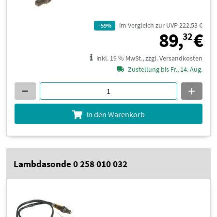
im Vergleich zur UVP 222,53 €
–59%
8
89,
€
32
inkl. 19 % MwSt., zzgl. Versandkosten
Zustellung bis Fr., 14. Aug.
In den Warenkorb
Lambdasonde 0 258 010 032