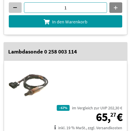
In den Warenkorb
Lambdasonde 0 258 003 114
im Vergleich zur UVP 202,30 €
–67%
6
65,
€
27
inkl. 19 % MwSt., zzgl. Versandkosten