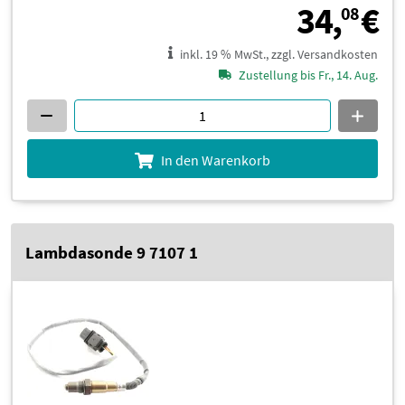
3
34,
€
08
inkl. 19 % MwSt., zzgl. Versandkosten
Zustellung bis Fr., 14. Aug.
In den Warenkorb
Lambdasonde 9 7107 1