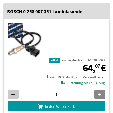
BOSCH 0 258 007 351 Lambdasonde
im Vergleich zur UVP 207,06 €
–69%
6
64,
€
07
inkl. 19 % MwSt., zzgl. Versandkosten
Zustellung bis Fr., 14. Aug.
In den Warenkorb