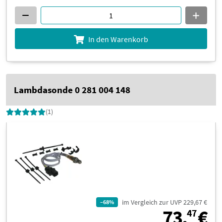
In den Warenkorb
Lambdasonde 0 281 004 148
(1)
im Vergleich zur UVP 229,67 €
–68%
7
73,
€
47