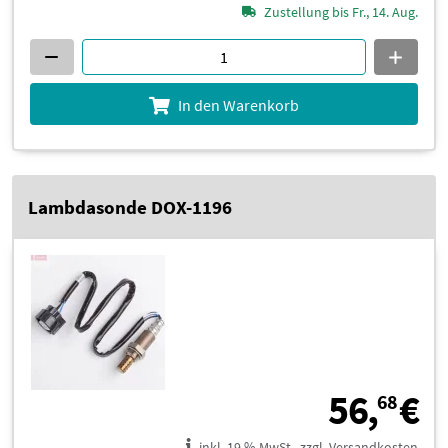
Zustellung bis Fr., 14. Aug.
In den Warenkorb
Lambdasonde DOX-1196
5
56,
€
68
inkl. 19 % MwSt., zzgl. Versandkosten