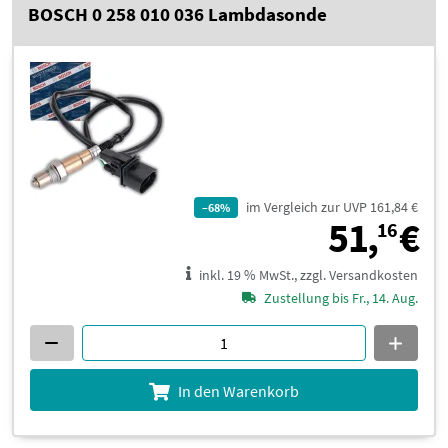
BOSCH 0 258 010 036 Lambdasonde
im Vergleich zur UVP 161,84 €
–68%
5
51,
€
16
inkl. 19 % MwSt., zzgl. Versandkosten
Zustellung bis Fr., 14. Aug.
In den Warenkorb