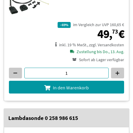
im Vergleich zur UVP 160,65 €
–69%
4
49,
€
73
inkl. 19 % MwSt., zzgl. Versandkosten
Zustellung bis Do., 13. Aug.
Sofort ab Lager verfügbar
In den Warenkorb
Lambdasonde 0 258 986 615