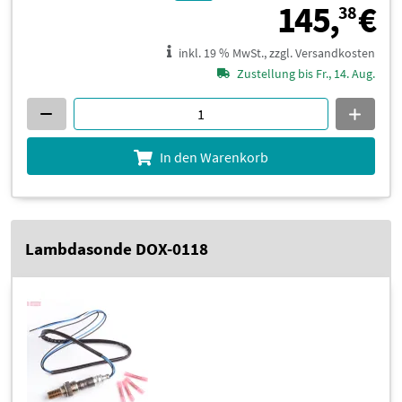
1
145,
€
38
inkl. 19 % MwSt., zzgl. Versandkosten
Zustellung bis Fr., 14. Aug.
In den Warenkorb
Lambdasonde DOX-0118