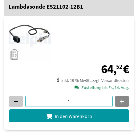
Lambdasonde ES21102-12B1
6
64,
€
52
inkl. 19 % MwSt., zzgl. Versandkosten
Zustellung bis Fr., 14. Aug.
In den Warenkorb