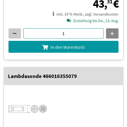
4
43,
€
31
inkl. 19 % MwSt., zzgl. Versandkosten
Zustellung bis Do., 13. Aug.
In den Warenkorb
Lambdasonde 466016355079