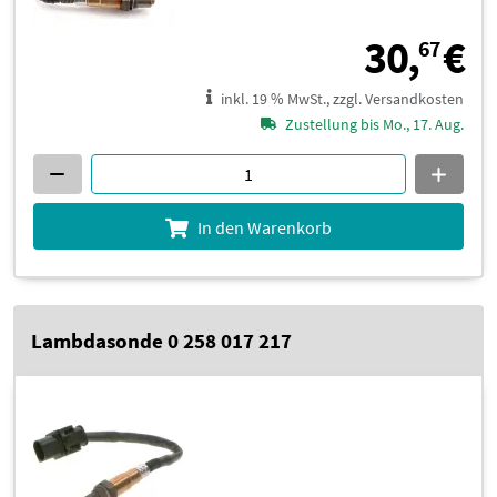
3
30,
€
67
inkl. 19 % MwSt., zzgl. Versandkosten
Zustellung bis Mo., 17. Aug.
In den Warenkorb
Lambdasonde 0 258 017 217