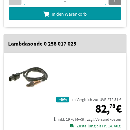
In den Warenkorb
Lambdasonde 0 258 017 025
im Vergleich zur UVP 272,51 €
–69%
8
82,
€
78
inkl. 19 % MwSt., zzgl. Versandkosten
Zustellung bis Fr., 14. Aug.