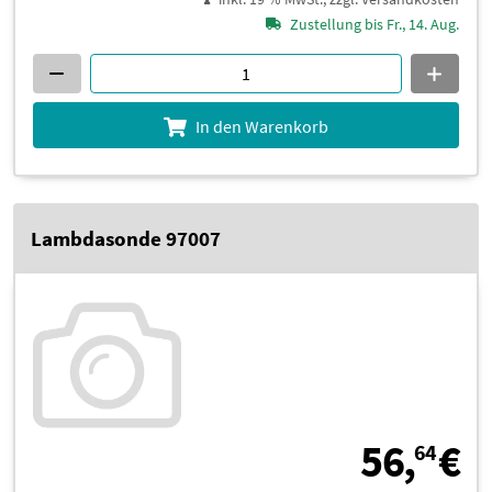
Zustellung bis Fr., 14. Aug.
In den Warenkorb
Lambdasonde 97007
5
56,
€
64