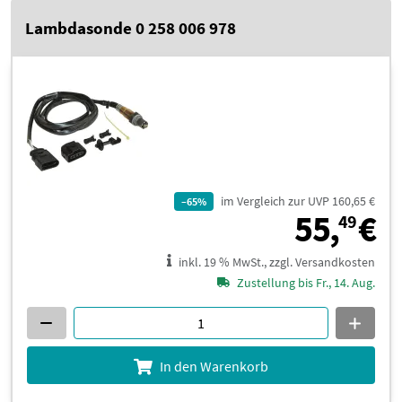
Lambdasonde 0 258 006 978
im Vergleich zur UVP 160,65 €
–65%
5
55,
€
49
inkl. 19 % MwSt., zzgl. Versandkosten
Zustellung bis Fr., 14. Aug.
In den Warenkorb