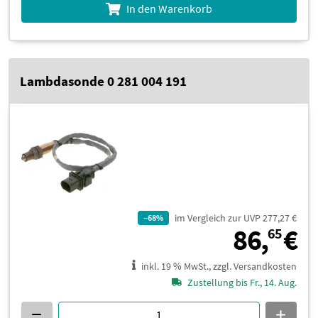
In den Warenkorb
Lambdasonde 0 281 004 191
im Vergleich zur UVP 277,27 €
–68%
8
86,
€
65
inkl. 19 % MwSt., zzgl. Versandkosten
Zustellung bis Fr., 14. Aug.