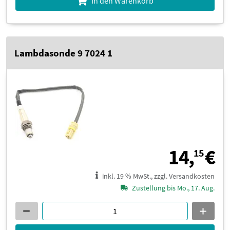
In den Warenkorb
Lambdasonde 9 7024 1
1
14,
€
15
inkl. 19 % MwSt., zzgl. Versandkosten
Zustellung bis Mo., 17. Aug.