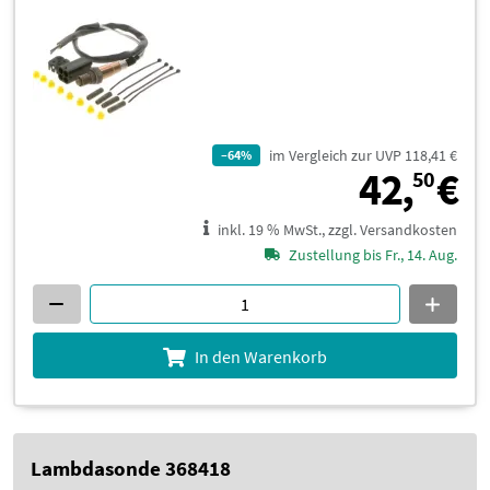
im Vergleich zur UVP 118,41 €
–64%
4
42,
€
50
inkl. 19 % MwSt., zzgl. Versandkosten
Zustellung bis Fr., 14. Aug.
In den Warenkorb
Lambdasonde 368418