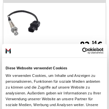
8
82,
€
14
inkl. 19 % MwSt., zzgl. Versandkosten
Zustellung bis Fr., 14. Aug.
Diese Webseite verwendet Cookies
Wir verwenden Cookies, um Inhalte und Anzeigen zu
personalisieren, Funktionen für soziale Medien anbieten
In den Warenkorb
zu können und die Zugriffe auf unsere Website zu
analysieren. Außerdem geben wir Informationen zu Ihrer
Verwendung unserer Website an unsere Partner für
soziale Medien, Werbung und Analysen weiter. Unsere
Lambdasonde 0 258 027 215