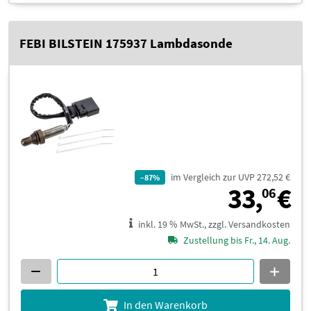
FEBI BILSTEIN 175937 Lambdasonde
im Vergleich zur UVP 272,52 €
–87%
3
33,
€
06
inkl. 19 % MwSt., zzgl. Versandkosten
Zustellung bis Fr., 14. Aug.
In den Warenkorb