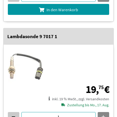
In den Warenkorb
Lambdasonde 9 7017 1
1
19,
€
75
inkl. 19 % MwSt., zzgl. Versandkosten
Zustellung bis Mo., 17. Aug.