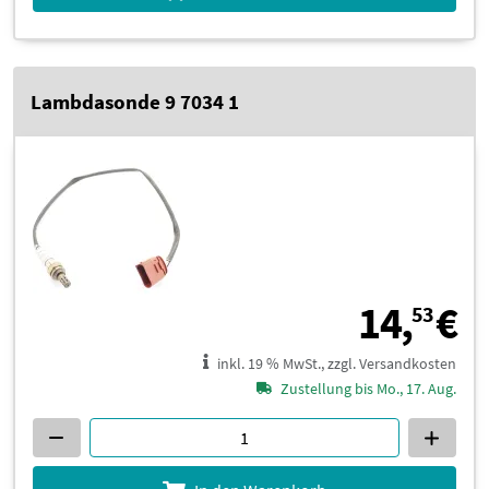
Lambdasonde 9 7034 1
1
14,
€
53
inkl. 19 % MwSt., zzgl. Versandkosten
Zustellung bis Mo., 17. Aug.