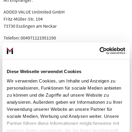
An Empfänger:
ADDED VALUE Unlimited GmbH
Fritz-Müller-Str. 104
73730 Esslingen am Neckar
Telefon: 004971121951190
Telefax: 0711 21951191
E-Mail:
info@moto100.de
Hiermit widerrufe(n) ich/wir den von mir/uns abgeschlossenen
Vertrag über den Kauf der folgenden Waren / die Erbringung
Diese Webseite verwendet Cookies
der folgenden Dienstleistung:
Wir verwenden Cookies, um Inhalte und Anzeigen zu
personalisieren, Funktionen für soziale Medien anbieten
Bestellt am / erhalten am:
zu können und die Zugriffe auf unsere Website zu
Name des/der Verbraucher(s):
analysieren. Außerdem geben wir Informationen zu Ihrer
Verwendung unserer Website an unsere Partner für
Anschrift des/der Verbraucher(s):
soziale Medien, Werbung und Analysen weiter. Unsere
Partner führen diese Informationen möglicherweise mit
Unterschrift des/der Verbraucher(s) (nur bei Mitteilung auf
weiteren Daten zusammen, die Sie ihnen bereitgestellt