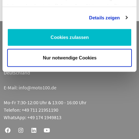
Papier):
haben oder die sie im Rahmen Ihrer Nutzung der Dienste
Datum:
gesammelt haben.
Details zeigen
Kontakt
Cookies zulassen
ADDED VALUE Unlimited GmbH
Fritz-Müller-Str. 100
Nur notwendige Cookies
73730 Esslingen am Neckar
Deutschland
E-Mail:
info@moto100.de
Mo-Fr 7:30-12:00 Uhr & 13:00 - 16:00 Uhr
Telefon:
+49 711 21951190
WhatsApp:
+49 174 1949813