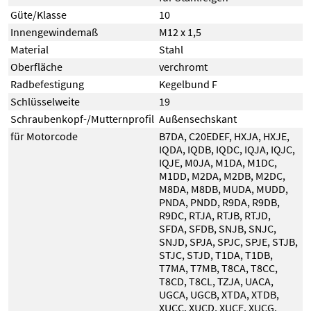
Güte/Klasse
10
Innengewindemaß
M12 x 1,5
Material
Stahl
Oberfläche
verchromt
Radbefestigung
Kegelbund F
Schlüsselweite
19
Schraubenkopf-/Mutternprofil
Außensechskant
für Motorcode
B7DA
,
C20EDEF
,
HXJA
,
HXJE
,
IQDA
,
IQDB
,
IQDC
,
IQJA
,
IQJC
,
IQJE
,
M0JA
,
M1DA
,
M1DC
,
M1DD
,
M2DA
,
M2DB
,
M2DC
,
M8DA
,
M8DB
,
MUDA
,
MUDD
,
PNDA
,
PNDD
,
R9DA
,
R9DB
,
R9DC
,
RTJA
,
RTJB
,
RTJD
,
SFDA
,
SFDB
,
SNJB
,
SNJC
,
SNJD
,
SPJA
,
SPJC
,
SPJE
,
STJB
,
STJC
,
STJD
,
T1DA
,
T1DB
,
T7MA
,
T7MB
,
T8CA
,
T8CC
,
T8CD
,
T8CL
,
TZJA
,
UACA
,
UGCA
,
UGCB
,
XTDA
,
XTDB
,
XUCC
,
XUCD
,
XUCE
,
XUCG
,