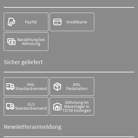
PayPal
Kreditkarte
Barzahlung bei
Abholung
Sicher geliefert
DHL
DHL
Standardversand
Packstation
Abholung im
GLS
Warenlager in
Standardversand
73730 Esslingen
Newsletteranmeldung