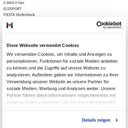
C-MAX II Van
ECOSPORT
FIESTA Stufenheck
FIESTA VI (CB1, CCN)
FIESTA VI Van
FIESTA VII (HJ, HF)
FIESTA VII Van
FOCUS III Kasten/Kombi
Diese Webseite verwendet Cookies
FOCUS III Kasten/Schrägheck
Wir verwenden Cookies, um Inhalte und Anzeigen zu
FOCUS III Stufenheck
personalisieren, Funktionen für soziale Medien anbieten
FOCUS III Turnier
zu können und die Zugriffe auf unsere Website zu
FOCUS III
FOCUS IV (HN)
analysieren. Außerdem geben wir Informationen zu Ihrer
FOCUS IV Stufenheck (HM)
Verwendung unserer Website an unsere Partner für
FOCUS IV Turnier (HP)
soziale Medien, Werbung und Analysen weiter. Unsere
GRAND C-MAX (DXA/CB7, DXA/CEU)
Partner führen diese Informationen möglicherweise mit
GRAND C-MAX Van
weiteren Daten zusammen, die Sie ihnen bereitgestellt
KA+ III (UK, FK)
haben oder die sie im Rahmen Ihrer Nutzung der Dienste
KA+ III Stufenheck (TK, FK)
gesammelt haben.
KUGA II (DM2)
Details zeigen
KUGA II VAN