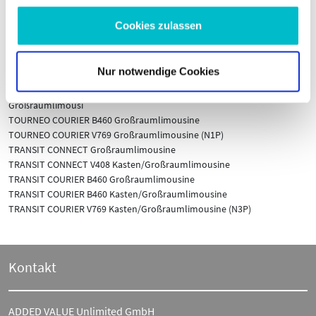
KUGA III (DFK)
MONDEO V Schrägheck (CE)
Cookies zulassen
MONDEO V Stufenheck (CD)
MONDEO V Turnier (CF)
PUMA (J2K, CF7)
Nur notwendige Cookies
RANGER (TKE)
TOURNEO CONNECT / GRAND TOURNEO CONNECT V408
Großraumlimousi
TOURNEO COURIER B460 Großraumlimousine
TOURNEO COURIER V769 Großraumlimousine (N1P)
TRANSIT CONNECT Großraumlimousine
TRANSIT CONNECT V408 Kasten/Großraumlimousine
TRANSIT COURIER B460 Großraumlimousine
TRANSIT COURIER B460 Kasten/Großraumlimousine
TRANSIT COURIER V769 Kasten/Großraumlimousine (N3P)
Kontakt
ADDED VALUE Unlimited GmbH