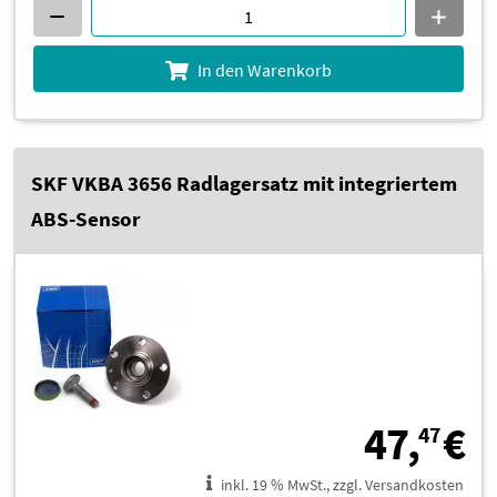
In den Warenkorb
SKF VKBA 3656 Radlagersatz mit integriertem
ABS-Sensor
4
47,
€
47
inkl. 19 % MwSt., zzgl. Versandkosten