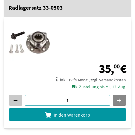
Radlagersatz 33-0503
3
35,
€
00
inkl. 19 % MwSt., zzgl. Versandkosten
Zustellung bis Mi., 12. Aug.
In den Warenkorb