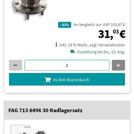
im Vergleich zur UVP 193,47 €
–83%
3
31,
€
03
inkl. 19 % MwSt., zzgl. Versandkosten
Zustellung bis Do., 13. Aug.
In den Warenkorb
FAG 713 6496 30 Radlagersatz