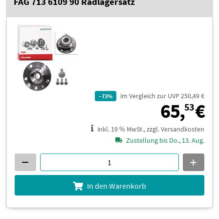
FAG 713 6109 90 Radlagersatz
im Vergleich zur UVP 250,49 €
–73%
6
65,
€
53
inkl. 19 % MwSt., zzgl. Versandkosten
Zustellung bis Do., 13. Aug.
In den Warenkorb