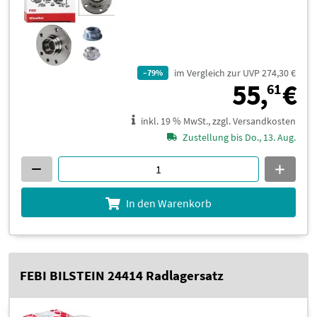
im Vergleich zur UVP 274,30 €
–79%
5
55,
€
61
inkl. 19 % MwSt., zzgl. Versandkosten
Zustellung bis Do., 13. Aug.
In den Warenkorb
FEBI BILSTEIN 24414 Radlagersatz