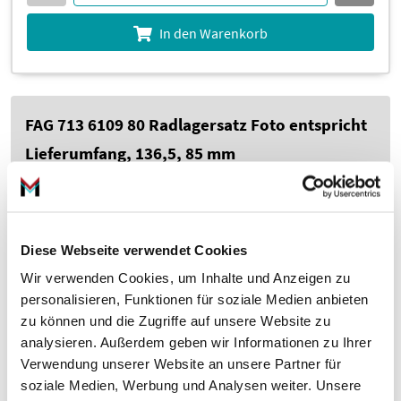
In den Warenkorb
FAG 713 6109 80 Radlagersatz Foto entspricht
Lieferumfang, 136,5, 85 mm
Diese Webseite verwendet Cookies
Wir verwenden Cookies, um Inhalte und Anzeigen zu
personalisieren, Funktionen für soziale Medien anbieten
zu können und die Zugriffe auf unsere Website zu
im Vergleich zur UVP 236,57 €
–73%
6
62,
€
02
analysieren. Außerdem geben wir Informationen zu Ihrer
Verwendung unserer Website an unsere Partner für
soziale Medien, Werbung und Analysen weiter. Unsere
inkl. 19 % MwSt., zzgl. Versandkosten