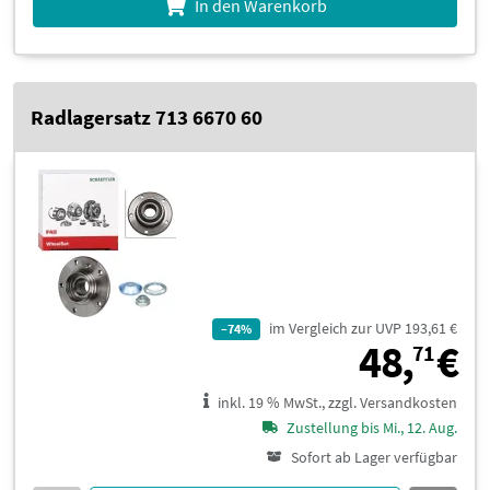
In den Warenkorb
Radlagersatz 713 6670 60
im Vergleich zur UVP 193,61 €
–74%
4
48,
€
71
inkl. 19 % MwSt., zzgl. Versandkosten
Zustellung bis Mi., 12. Aug.
Sofort ab Lager verfügbar