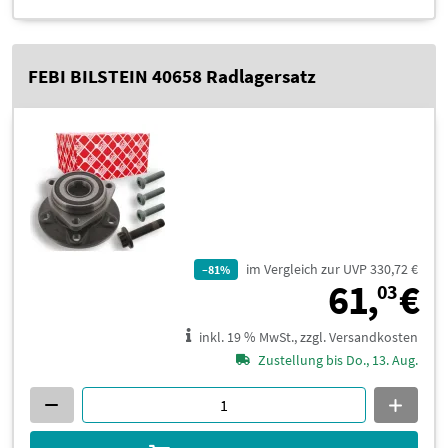
FEBI BILSTEIN 40658 Radlagersatz
im Vergleich zur UVP 330,72 €
–81%
6
61,
€
03
inkl. 19 % MwSt., zzgl. Versandkosten
Zustellung bis Do., 13. Aug.