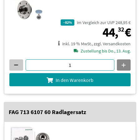
im Vergleich zur UVP 248,95 €
–82%
4
44,
€
32
inkl. 19 % MwSt., zzgl. Versandkosten
Zustellung bis Do., 13. Aug.
In den Warenkorb
FAG 713 6107 60 Radlagersatz