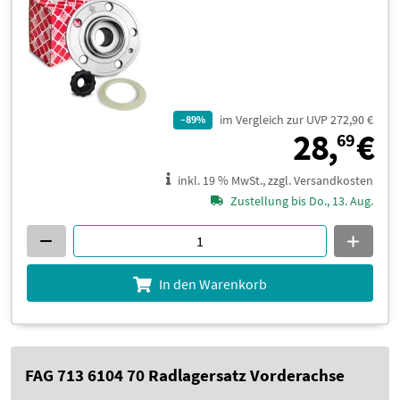
im Vergleich zur UVP 272,90 €
–89%
2
28,
€
69
inkl. 19 % MwSt., zzgl. Versandkosten
Zustellung bis Do., 13. Aug.
In den Warenkorb
FAG 713 6104 70 Radlagersatz Vorderachse