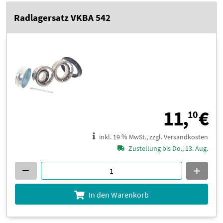
Radlagersatz VKBA 542
1
11,
€
10
inkl. 19 % MwSt., zzgl. Versandkosten
Zustellung bis Do., 13. Aug.
In den Warenkorb