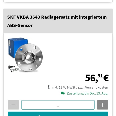
SKF VKBA 3643 Radlagersatz mit integriertem
ABS-Sensor
5
56,
€
91
inkl. 19 % MwSt., zzgl. Versandkosten
Zustellung bis Do., 13. Aug.