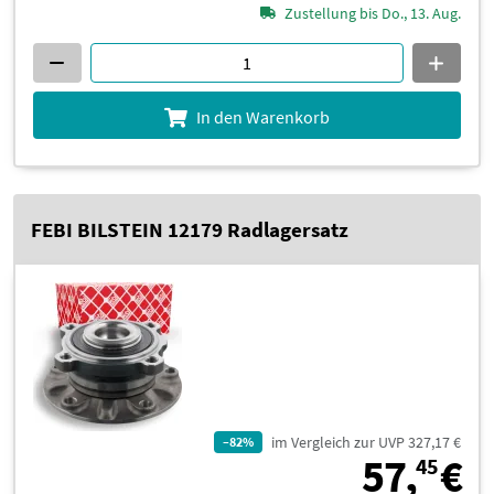
Zustellung bis Do., 13. Aug.
In den Warenkorb
FEBI BILSTEIN 12179 Radlagersatz
im Vergleich zur UVP 327,17 €
–82%
5
57,
€
45