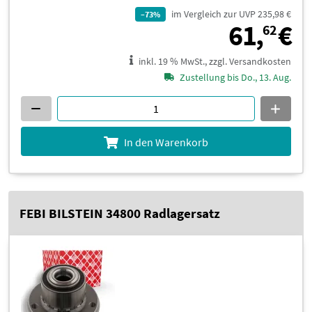
im Vergleich zur UVP 235,98 €
–73%
6
61,
€
62
inkl. 19 % MwSt., zzgl. Versandkosten
Zustellung bis Do., 13. Aug.
In den Warenkorb
FEBI BILSTEIN 34800 Radlagersatz