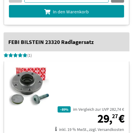
In den Warenkorb
FEBI BILSTEIN 23320 Radlagersatz
(1)
im Vergleich zur UVP 282,74 €
–89%
2
29,
€
27
inkl. 19 % MwSt., zzgl. Versandkosten