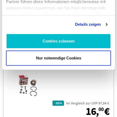
Partner führen diese Informationen möglicherweise mit
Zustellung bis Do., 13. Aug.
weiteren Daten zusammen, die Sie ihnen bereitgestellt
haben oder die sie im Rahmen Ihrer Nutzung der Dienste
gesammelt haben.
Details zeigen
In den Warenkorb
Cookies zulassen
Radlagersatz 713 6101 00
Nur notwendige Cookies
im Vergleich zur UVP 87,94 €
–81%
1
16,
€
00