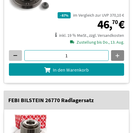
im Vergleich zur UVP 370,10 €
–87%
4
46,
€
70
inkl. 19 % MwSt., zzgl. Versandkosten
Zustellung bis Do., 13. Aug.
In den Warenkorb
FEBI BILSTEIN 26770 Radlagersatz