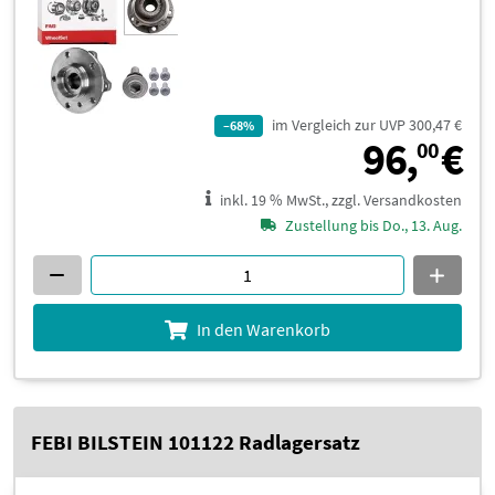
im Vergleich zur UVP 300,47 €
–68%
9
96,
€
00
inkl. 19 % MwSt., zzgl. Versandkosten
Zustellung bis Do., 13. Aug.
In den Warenkorb
FEBI BILSTEIN 101122 Radlagersatz