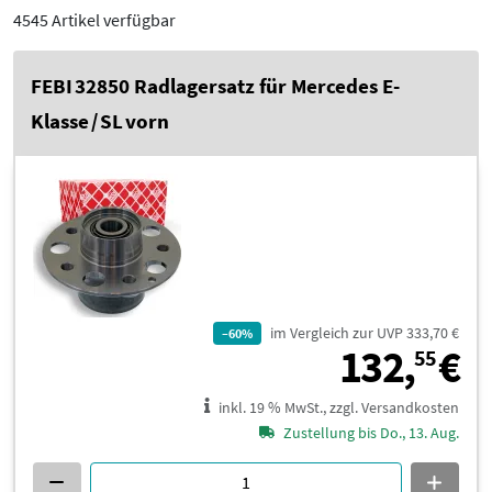
4545 Artikel verfügbar
FEBI 32850 Radlagersatz für Mercedes E-
Klasse / SL vorn
im Vergleich zur UVP 333,70 €
–60%
1
132,
€
55
inkl. 19 % MwSt., zzgl. Versandkosten
Zustellung bis Do., 13. Aug.