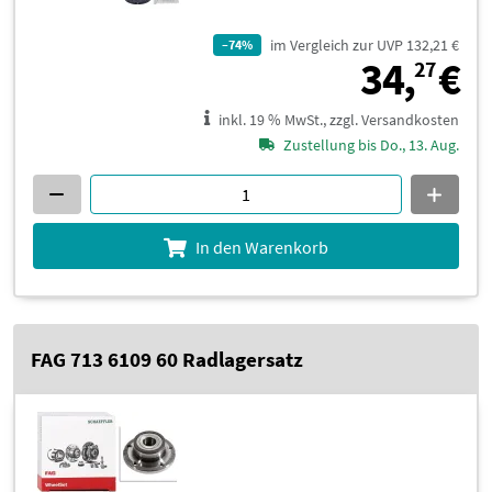
im Vergleich zur UVP 132,21 €
–74%
3
34,
€
27
inkl. 19 % MwSt., zzgl. Versandkosten
Zustellung bis Do., 13. Aug.
In den Warenkorb
FAG 713 6109 60 Radlagersatz