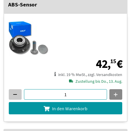
ABS-Sensor
4
42,
€
15
inkl. 19 % MwSt., zzgl. Versandkosten
Zustellung bis Do., 13. Aug.
In den Warenkorb