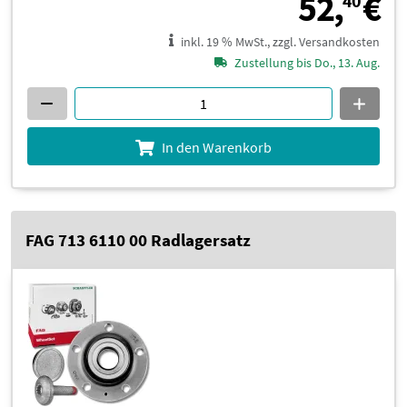
5
52,
€
40
inkl. 19 % MwSt., zzgl. Versandkosten
Zustellung bis Do., 13. Aug.
In den Warenkorb
FAG 713 6110 00 Radlagersatz