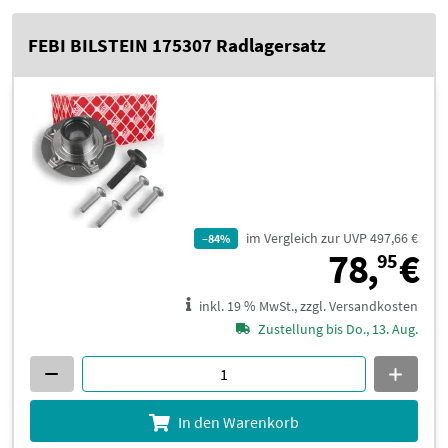
FEBI BILSTEIN 175307 Radlagersatz
im Vergleich zur UVP 497,66 €
–84%
7
78,
€
95
inkl. 19 % MwSt., zzgl. Versandkosten
Zustellung bis Do., 13. Aug.
In den Warenkorb