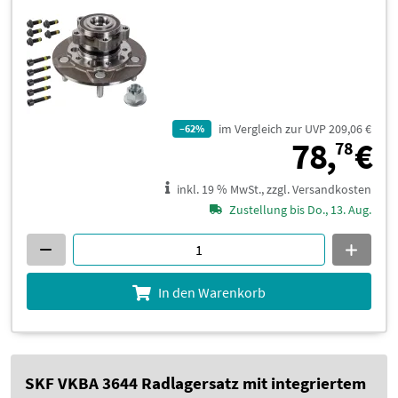
im Vergleich zur UVP 209,06 €
–62%
7
78,
€
78
inkl. 19 % MwSt., zzgl. Versandkosten
Zustellung bis Do., 13. Aug.
In den Warenkorb
SKF VKBA 3644 Radlagersatz mit integriertem