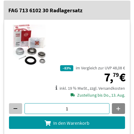
FAG 713 6102 30 Radlagersatz
im Vergleich zur UVP 48,08 €
–83%
7
7,
€
79
inkl. 19 % MwSt., zzgl. Versandkosten
Zustellung bis Do., 13. Aug.
In den Warenkorb