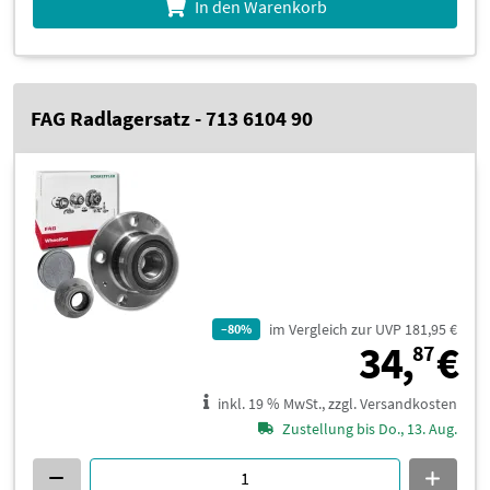
In den Warenkorb
FAG Radlagersatz - 713 6104 90
im Vergleich zur UVP 181,95 €
–80%
3
34,
€
87
inkl. 19 % MwSt., zzgl. Versandkosten
Zustellung bis Do., 13. Aug.