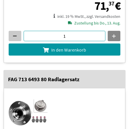
7
71,
€
37
inkl. 19 % MwSt., zzgl. Versandkosten
Zustellung bis Do., 13. Aug.
In den Warenkorb
FAG 713 6493 80 Radlagersatz