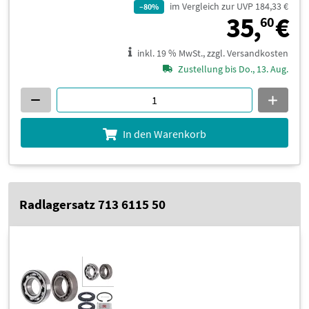
im Vergleich zur UVP 184,33 €
–80%
3
35,
€
60
inkl. 19 % MwSt., zzgl. Versandkosten
Zustellung bis Do., 13. Aug.
In den Warenkorb
Radlagersatz 713 6115 50