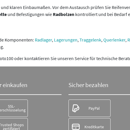
e und klaren Einbaumaßen. Vor dem Austausch prüfen Sie Reifenve
tte
und Befestigungen wie
Radbolzen
kontrolliert und bei Bedarf
ende Komponenten:
Radlager
,
Lagerungen
,
Traggelenk
,
Querlenker
,
R
g.
oto100 oder kontaktieren Sie unseren Service für technische Berat
r einkaufen
Sicher bezahlen
SSL-
PayPal
erschlüsselung
Trusted Shops
Kreditkarte
zertifiziert