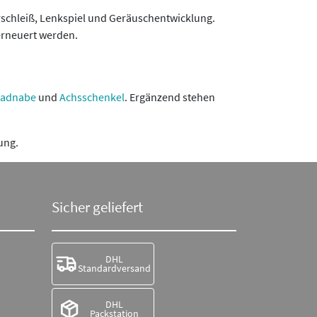
rschleiß, Lenkspiel und Geräuschentwicklung.
 erneuert werden.
adnabe
und
Achsschenkel
. Ergänzend stehen
ung.
Sicher geliefert
DHL
Standardversand
DHL
Packstation