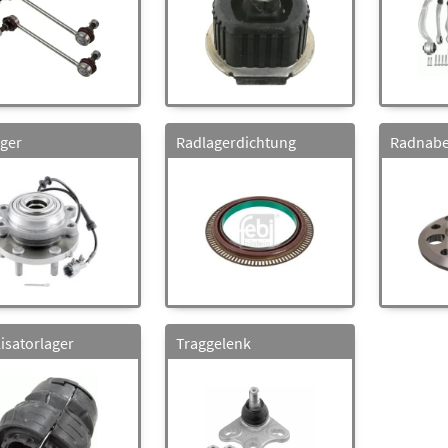
ger
Radlagerdichtung
Radnab
lisatorlager
Traggelenk