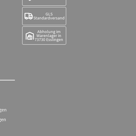
GLS
Standardversand
Abholung im
Warenlager in
73730 Esslingen
gen
gen