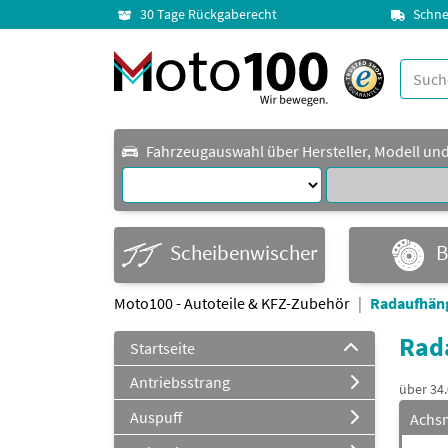
30 Tage Rückgaberecht
Schne
Fahrzeugauswahl über Hersteller, Modell un
Scheibenwischer
B
Moto100 - Autoteile & KFZ-Zubehör
Radaufhän
Rada
Startseite
Antriebsstrang
über 34
Auspuff
Achs