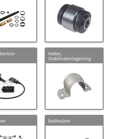
lsensor
Halter,
Stabilisatorlagerung
ker
Radbolzen