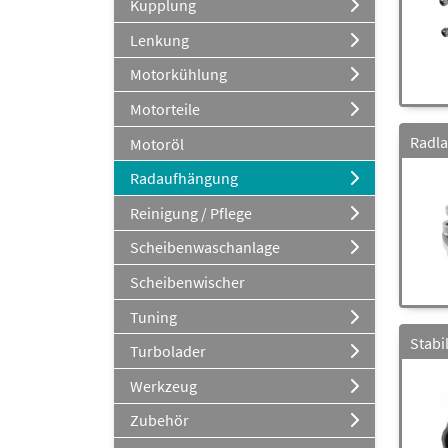
Kupplung
Lenkung
Motorkühlung
Motorteile
Radla
Motoröl
Radaufhängung
Reinigung / Pflege
Scheibenwaschanlage
Scheibenwischer
Tuning
Stabi
Turbolader
Werkzeug
Zubehör