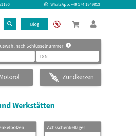
951190
WhatsApp: +49 174 1949813
Blog
uswahl nach Schlüsselnummer
Motoröl
Zündkerzen
und Werkstätten
enkelbolzen
Achsschenkellager