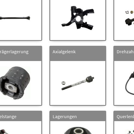
rägerlagerung
Axialgelenk
Drehzah
elstange
Lagerungen
Querlen