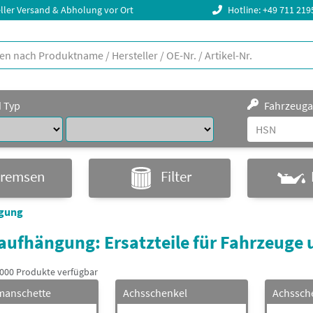
ller Versand & Abholung vor Ort
Hotline: +49 711 21
d Typ
Fahrzeuga
remsen
Filter
gung
ufhängung: Ersatzteile für Fahrzeuge 
.000 Produkte verfügbar
manschette
Achsschenkel
Achssch