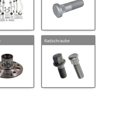
e
Radschraube