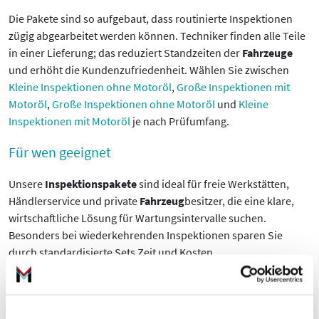
Die Pakete sind so aufgebaut, dass routinierte Inspektionen
zügig abgearbeitet werden können. Techniker finden alle Teile
in einer Lieferung; das reduziert Standzeiten der
Fahrzeuge
und erhöht die Kundenzufriedenheit. Wählen Sie zwischen
Kleine Inspektionen ohne Motoröl
,
Große Inspektionen mit
Motoröl
,
Große Inspektionen ohne Motoröl
und
Kleine
Inspektionen mit Motoröl
je nach Prüfumfang.
Für wen geeignet
Unsere
Inspektionspakete
sind ideal für freie Werkstätten,
Händlerservice und private
Fahrzeug
besitzer, die eine klare,
wirtschaftliche Lösung für Wartungsintervalle suchen.
Besonders bei wiederkehrenden Inspektionen sparen Sie
durch standardisierte Sets Zeit und Kosten.
Wenn Sie Fragen zur Auswahl oder zur passenden
Zusammenstellung haben, unterstützt unser Kundenservice
gern. Bestellen Sie jetzt das passende
Inspektionspaket
für Ihr