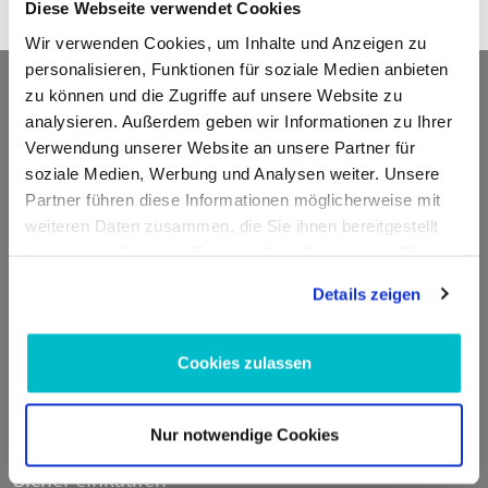
Diese Webseite verwendet Cookies
Fahrzeug
und optimieren Sie Ihre Wartungsprozesse.
Wir verwenden Cookies, um Inhalte und Anzeigen zu
personalisieren, Funktionen für soziale Medien anbieten
Kontakt
zu können und die Zugriffe auf unsere Website zu
analysieren. Außerdem geben wir Informationen zu Ihrer
Verwendung unserer Website an unsere Partner für
ADDED VALUE Unlimited GmbH
soziale Medien, Werbung und Analysen weiter. Unsere
Fritz-Müller-Str. 100
Partner führen diese Informationen möglicherweise mit
73730 Esslingen am Neckar
weiteren Daten zusammen, die Sie ihnen bereitgestellt
Deutschland
haben oder die sie im Rahmen Ihrer Nutzung der Dienste
gesammelt haben.
E-Mail:
info@moto100.de
Details zeigen
Mo-Fr 7:30-12:00 Uhr & 13:00 - 16:00 Uhr
Telefon:
+49 711 21951190
Cookies zulassen
WhatsApp:
+49 174 1949813
Nur notwendige Cookies
Sicher einkaufen