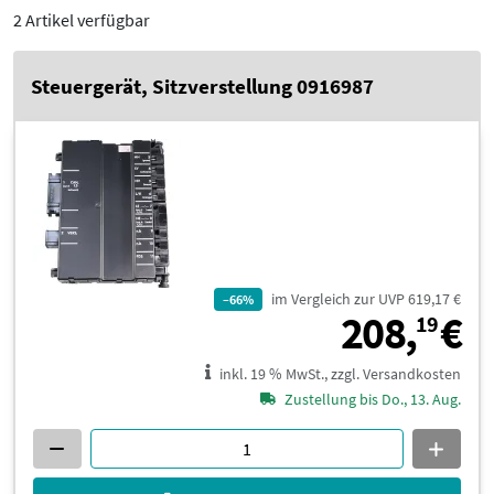
2 Artikel verfügbar
Steuergerät, Sitzverstellung 0916987
im Vergleich zur UVP 619,17 €
–66%
2
208,
€
19
inkl. 19 % MwSt., zzgl. Versandkosten
Zustellung bis Do., 13. Aug.