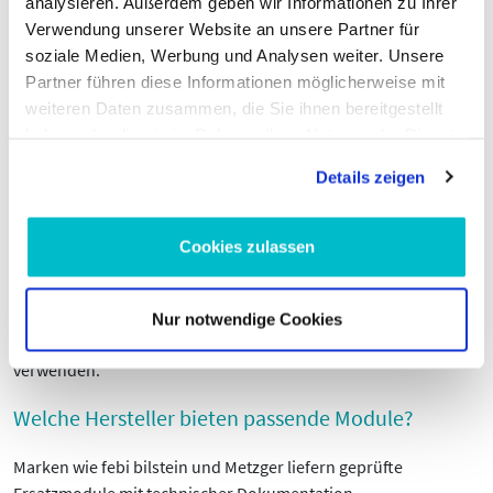
analysieren. Außerdem geben wir Informationen zu Ihrer
Verwendung unserer Website an unsere Partner für
Ein Steuergerät für die Sitzverstellung regelt Motoren und
soziale Medien, Werbung und Analysen weiter. Unsere
Sensoren, speichert Positionen und kommuniziert mit der
Partner führen diese Informationen möglicherweise mit
Fahrzeugelektronik.
weiteren Daten zusammen, die Sie ihnen bereitgestellt
haben oder die sie im Rahmen Ihrer Nutzung der Dienste
Wie erkenne ich ein defektes Steuergerät?
gesammelt haben.
Details zeigen
Fehlercodes, sporadische Sitzbewegungen oder Ausfall der
Memory-Funktion weisen oft auf ein defektes Steuergerät hin.
Cookies zulassen
Wie wird das Steuergerät ausgetauscht?
Batterie abklemmen, Sitz ausbauen, Steckverbindungen
Nur notwendige Cookies
prüfen und Modul ersetzen; Diagnosegerät zur Anpassung
verwenden.
Welche Hersteller bieten passende Module?
Marken wie febi bilstein und Metzger liefern geprüfte