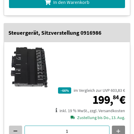
In den Warenkorb
Steuergerät, Sitzverstellung 0916986
im Vergleich zur UVP 603,83 €
–66%
1
199,
€
84
inkl. 19 % MwSt., zzgl. Versandkosten
Zustellung bis Do., 13. Aug.