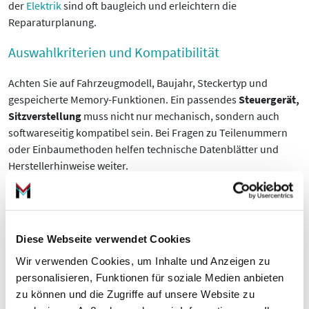
der
Elektrik
sind oft baugleich und erleichtern die
Reparaturplanung.
Auswahlkriterien und Kompatibilität
Achten Sie auf Fahrzeugmodell, Baujahr, Steckertyp und
gespeicherte Memory-Funktionen. Ein passendes
Steuergerät,
Sitzverstellung
muss nicht nur mechanisch, sondern auch
softwareseitig kompatibel sein. Bei Fragen zu Teilenummern
oder Einbaumethoden helfen technische Datenblätter und
Herstellerhinweise weiter.
Bestellen Sie passende Module oder kontaktieren Sie unseren
technischen Support für Beratung zur Auswahl und Einbau. Wir
unterstützen Sie gern bei der Suche nach dem richtigen
Diese Webseite verwendet Cookies
Ersatzteil.
Wir verwenden Cookies, um Inhalte und Anzeigen zu
Häufige Fragen zu Steuergerät, Sitzverstellung
personalisieren, Funktionen für soziale Medien anbieten
zu können und die Zugriffe auf unsere Website zu
Was ist ein Steuergerät, Sitzverstellung?