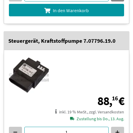
In den Warenkorb
Steuergerät, Kraftstoffpumpe 7.07796.19.0
8
88,
€
16
inkl. 19 % MwSt., zzgl. Versandkosten
Zustellung bis Do., 13. Aug.