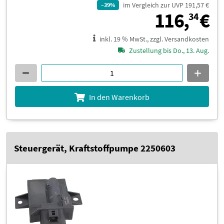
im Vergleich zur UVP 191,57 €
–39%
1
116,
€
34
inkl. 19 % MwSt., zzgl. Versandkosten
Zustellung bis Do., 13. Aug.
In den Warenkorb
Steuergerät, Kraftstoffpumpe 2250603