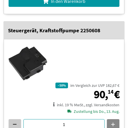
In den Warenkorb
Steuergerät, Kraftstoffpumpe 2250608
im Vergleich zur UVP 182,67 €
–50%
9
90,
€
14
inkl. 19 % MwSt., zzgl. Versandkosten
Zustellung bis Do., 13. Aug.