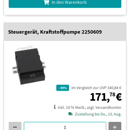
In den Warenkorb
Steuergerät, Kraftstoffpumpe 2250609
im Vergleich zur UVP 340,84 €
–49%
1
171,
€
78
inkl. 19 % MwSt., zzgl. Versandkosten
Zustellung bis Do., 13. Aug.