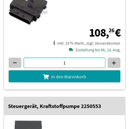
1
108,
€
26
inkl. 19 % MwSt., zzgl. Versandkosten
Zustellung bis Mi., 12. Aug.
In den Warenkorb
Steuergerät, Kraftstoffpumpe 2250553