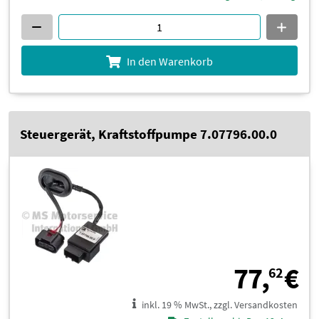
In den Warenkorb
Steuergerät, Kraftstoffpumpe 7.07796.00.0
7
77,
€
62
inkl. 19 % MwSt., zzgl. Versandkosten