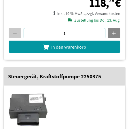
1
118,
€
78
inkl. 19 % MwSt., zzgl. Versandkosten
Zustellung bis Do., 13. Aug.
In den Warenkorb
Steuergerät, Kraftstoffpumpe 2250375