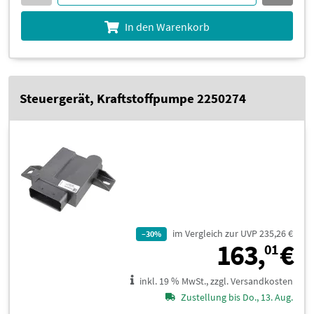
In den Warenkorb
Steuergerät, Kraftstoffpumpe 2250274
im Vergleich zur UVP 235,26 €
–30%
1
163,
€
01
inkl. 19 % MwSt., zzgl. Versandkosten
Zustellung bis Do., 13. Aug.