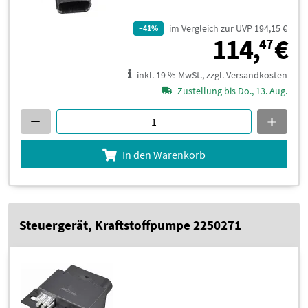
im Vergleich zur UVP 194,15 €
–41%
1
114,
€
47
inkl. 19 % MwSt., zzgl. Versandkosten
Zustellung bis Do., 13. Aug.
In den Warenkorb
Steuergerät, Kraftstoffpumpe 2250271