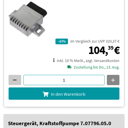
im Vergleich zur UVP 320,37 €
–67%
1
104,
€
39
inkl. 19 % MwSt., zzgl. Versandkosten
Zustellung bis Do., 13. Aug.
In den Warenkorb
Steuergerät, Kraftstoffpumpe 7.07796.05.0