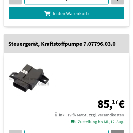
In den Warenkorb
Steuergerät, Kraftstoffpumpe 7.07796.03.0
8
85,
€
17
inkl. 19 % MwSt., zzgl. Versandkosten
Zustellung bis Mi., 12. Aug.