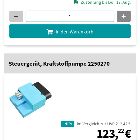
Zustellung bis Do., 13. Aug.
In den Warenkorb
Steuergerät, Kraftstoffpumpe 2250270
im Vergleich zur UVP 212,42 €
–41%
1
123,
€
22