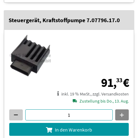
Steuergerät, Kraftstoffpumpe 7.07796.17.0
9
91,
€
33
inkl. 19 % MwSt., zzgl. Versandkosten
Zustellung bis Do., 13. Aug.
In den Warenkorb