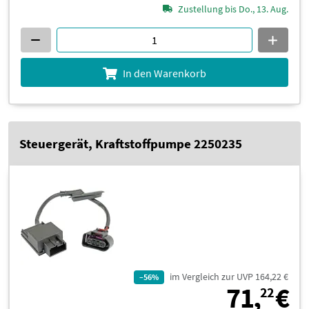
Zustellung bis Do., 13. Aug.
In den Warenkorb
Steuergerät, Kraftstoffpumpe 2250235
im Vergleich zur UVP 164,22 €
–56%
7
71,
€
22