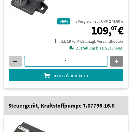
im Vergleich zur UVP 274,89 €
–60%
1
109,
€
07
inkl. 19 % MwSt., zzgl. Versandkosten
Zustellung bis Do., 13. Aug.
In den Warenkorb
Steuergerät, Kraftstoffpumpe 7.07796.16.0