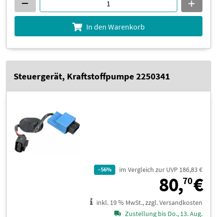
In den Warenkorb
Steuergerät, Kraftstoffpumpe 2250341
im Vergleich zur UVP 186,83 €
–56%
8
80,
€
70
inkl. 19 % MwSt., zzgl. Versandkosten
Zustellung bis Do., 13. Aug.