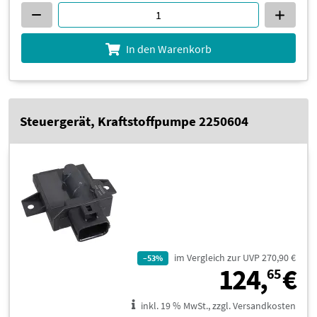
In den Warenkorb
Steuergerät, Kraftstoffpumpe 2250604
im Vergleich zur UVP 270,90 €
–53%
1
124,
€
65
inkl. 19 % MwSt., zzgl. Versandkosten