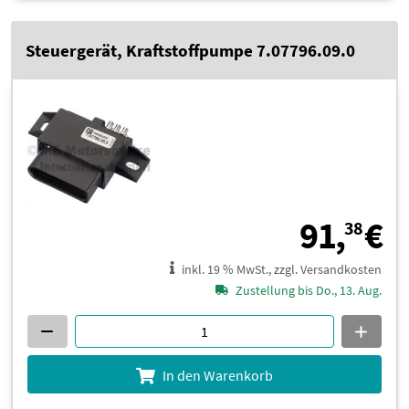
Steuergerät, Kraftstoffpumpe 7.07796.09.0
9
91,
€
38
inkl. 19 % MwSt., zzgl. Versandkosten
Zustellung bis Do., 13. Aug.
In den Warenkorb