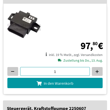
9
97,
€
80
inkl. 19 % MwSt., zzgl. Versandkosten
Zustellung bis Do., 13. Aug.
In den Warenkorb
Steuergerät, Kraftstoffpumpe 2250607