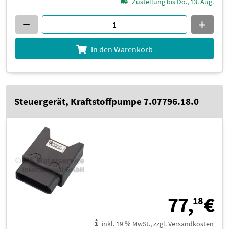
Zustellung bis Do., 13. Aug.
In den Warenkorb
Steuergerät, Kraftstoffpumpe 7.07796.18.0
7
77,
€
18
inkl. 19 % MwSt., zzgl. Versandkosten