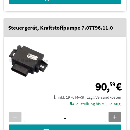
Steuergerät, Kraftstoffpumpe 7.07796.11.0
9
90,
€
59
inkl. 19 % MwSt., zzgl. Versandkosten
Zustellung bis Mi., 12. Aug.