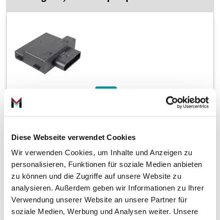
im Vergleich zur UVP 163,03 €
–42%
9
94,
€
05
inkl. 19 % MwSt., zzgl. Versandkosten
Zustellung bis Do., 13. Aug.
Diese Webseite verwendet Cookies
Wir verwenden Cookies, um Inhalte und Anzeigen zu
personalisieren, Funktionen für soziale Medien anbieten
zu können und die Zugriffe auf unsere Website zu
In den Warenkorb
analysieren. Außerdem geben wir Informationen zu Ihrer
Verwendung unserer Website an unsere Partner für
soziale Medien, Werbung und Analysen weiter. Unsere