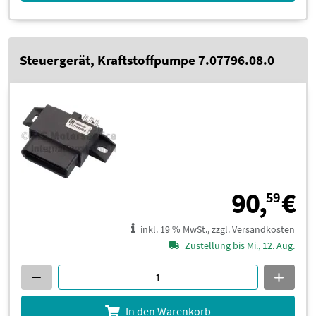
Steuergerät, Kraftstoffpumpe 7.07796.08.0
9
90,
€
59
inkl. 19 % MwSt., zzgl. Versandkosten
Zustellung bis Mi., 12. Aug.
In den Warenkorb