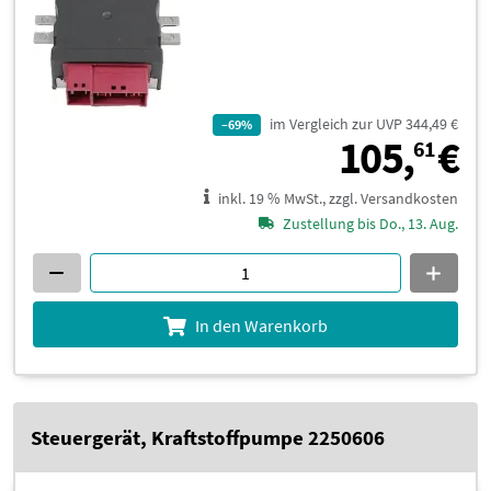
im Vergleich zur UVP 344,49 €
–69%
1
105,
€
61
inkl. 19 % MwSt., zzgl. Versandkosten
Zustellung bis Do., 13. Aug.
In den Warenkorb
Steuergerät, Kraftstoffpumpe 2250606