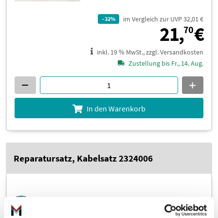
im Vergleich zur UVP 32,01 €
–32%
2
21,
€
70
inkl. 19 % MwSt., zzgl. Versandkosten
Zustellung bis Fr., 14. Aug.
In den Warenkorb
Reparatursatz, Kabelsatz 2324006