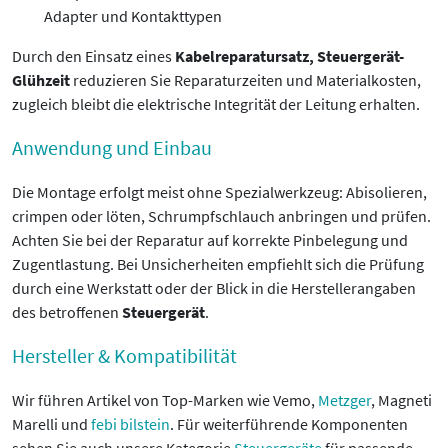
Adapter und Kontakttypen
Durch den Einsatz eines
Kabelreparatursatz, Steuergerät-
Glühzeit
reduzieren Sie Reparaturzeiten und Materialkosten,
zugleich bleibt die elektrische Integrität der Leitung erhalten.
Anwendung und Einbau
Die Montage erfolgt meist ohne Spezialwerkzeug: Abisolieren,
crimpen oder löten, Schrumpfschlauch anbringen und prüfen.
Achten Sie bei der Reparatur auf korrekte Pinbelegung und
Zugentlastung. Bei Unsicherheiten empfiehlt sich die Prüfung
durch eine Werkstatt oder der Blick in die Herstellerangaben
des betroffenen
Steuergerät
.
Hersteller & Kompatibilität
Wir führen Artikel von Top-Marken wie Vemo,
Metzger
, Magneti
Marelli und
febi bilstein
. Für weiterführende Komponenten
sehen Sie auch unsere Kategorie
Steuergeräte
für passende