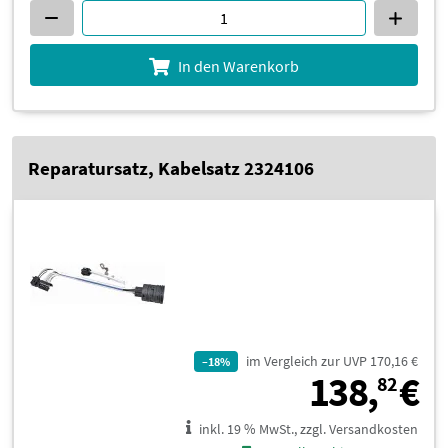
In den Warenkorb
Reparatursatz, Kabelsatz 2324106
im Vergleich zur UVP 170,16 €
–18%
1
138,
€
82
inkl. 19 % MwSt., zzgl. Versandkosten