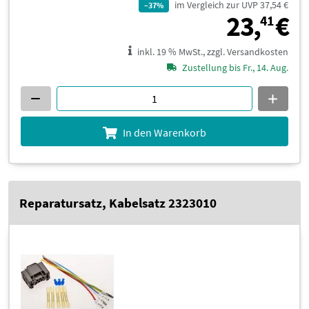
im Vergleich zur UVP 37,54 €
–37%
2
23,
€
41
inkl. 19 % MwSt., zzgl. Versandkosten
Zustellung bis Fr., 14. Aug.
In den Warenkorb
Reparatursatz, Kabelsatz 2323010