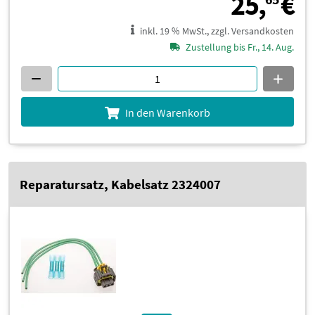
2
25,
€
inkl. 19 % MwSt., zzgl. Versandkosten
Zustellung bis Fr., 14. Aug.
In den Warenkorb
Reparatursatz, Kabelsatz 2324007