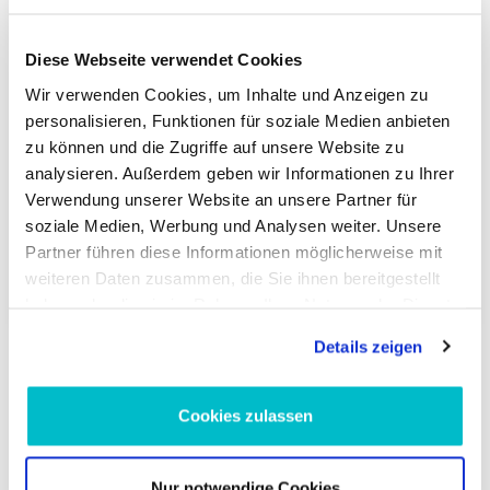
Diese Webseite verwendet Cookies
im Vergleich zur UVP 28,41 €
–34%
1
18,
€
Wir verwenden Cookies, um Inhalte und Anzeigen zu
50
personalisieren, Funktionen für soziale Medien anbieten
zu können und die Zugriffe auf unsere Website zu
inkl. 19 % MwSt., zzgl. Versandkosten
analysieren. Außerdem geben wir Informationen zu Ihrer
Zustellung bis Fr., 14. Aug.
Verwendung unserer Website an unsere Partner für
soziale Medien, Werbung und Analysen weiter. Unsere
Partner führen diese Informationen möglicherweise mit
In den Warenkorb
weiteren Daten zusammen, die Sie ihnen bereitgestellt
haben oder die sie im Rahmen Ihrer Nutzung der Dienste
gesammelt haben.
Details zeigen
Kabelreparatursatz, Steuergerät-Glühzeit
Cookies zulassen
Ein sauber ausgeführter Leitungsrepair ist entscheidend für
die Zuverlässigkeit der Glühzeitsteuerung. Mit einem
Nur notwendige Cookies
passenden
Kabelreparatursatz, Steuergerät-Glühzeit