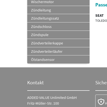
Wischermotor
Passe
Zündleitung
SEAT
Zündleitungssatz
TOLEDO 
Zündschloss
Zündspule
Zündverteilerkappe
Zündverteilerläufer
Ölstandsensor
Kontakt
Siche
ADDED VALUE Unlimited GmbH
Fritz-Müller-Str. 100
V