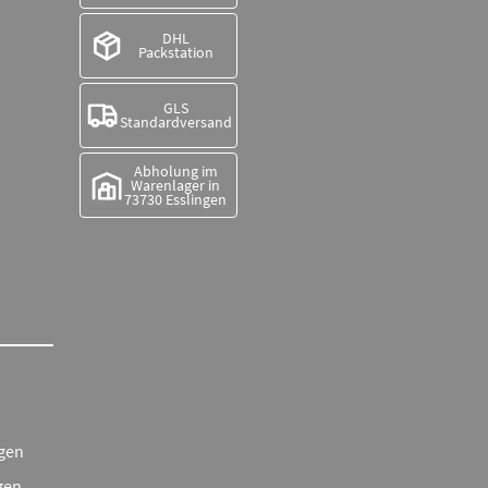
DHL
Packstation
GLS
Standardversand
Abholung im
Warenlager in
73730 Esslingen
gen
gen