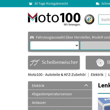
30 Tage Rückgaberecht
Schne
Fahrzeugauswahl über Hersteller, Modell un
Scheibenwischer
B
Moto100 - Autoteile & KFZ-Zubehör
Elektrik
Lenk
Elektrik
Abgastemperatursensor
Anlasser