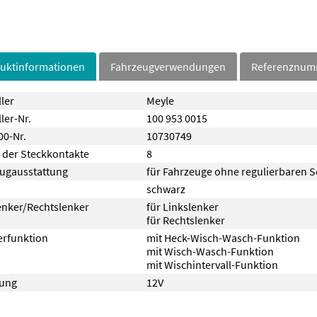
uktinformationen
Fahrzeugverwendungen
Referenznu
ller
Meyle
ler-Nr.
100 953 0015
0-Nr.
10730749
 der Steckkontakte
8
ugausstattung
für Fahrzeuge ohne regulierbaren S
schwarz
enker/Rechtslenker
für Linkslenker
für Rechtslenker
erfunktion
mit Heck-Wisch-Wasch-Funktion
mit Wisch-Wasch-Funktion
mit Wischintervall-Funktion
ung
12V