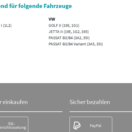
nd für folgende Fahrzeuge
VW
I (1L2)
GOLF II (19E, 1G1)
JETTA II (19E, 1G2, 165)
PASSAT B3/B4 (3A2, 35I)
PASSAT B3/B4 Variant (3A5, 35I)
r einkaufen
Sicher bezahlen
SSL-
PayPal
erschlüsselung