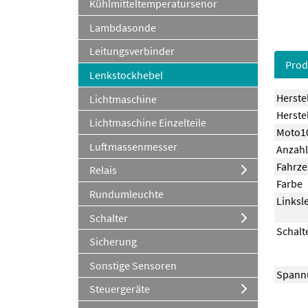
Kühlmitteltemperatursenor
Lambdasonde
Leitungsverbinder
Prod
Lenkstockhebel
Herste
Lichtmaschine
Herstel
Lichtmaschine Einzelteile
Moto10
Luftmassenmesser
Anzahl
Fahrze
Relais
Farbe
Rundumleuchte
Linksl
Schalter
Schalt
Sicherung
Sonstige Sensoren
Spann
Steuergeräte