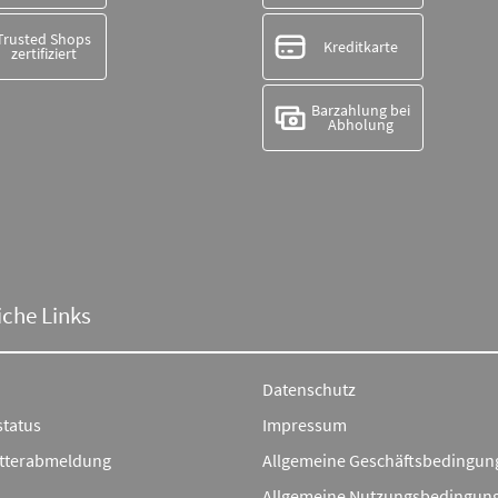
Trusted Shops
Kreditkarte
zertifiziert
Barzahlung bei
Abholung
iche Links
Datenschutz
status
Impressum
tterabmeldung
Allgemeine Geschäftsbedingun
Allgemeine Nutzungsbedingun