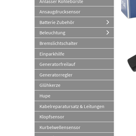
Anlasser Kohlebürste
Ansaugdrucksensor
Batterie Zubehör
Beleuchtung
Bremslichtschalter
Einparkhilfe
Generatorfreilauf
Generatorregler
Glühkerze
Hupe
Kabelreparatursatz & Leitungen
Klopfsensor
Kurbelwellensensor