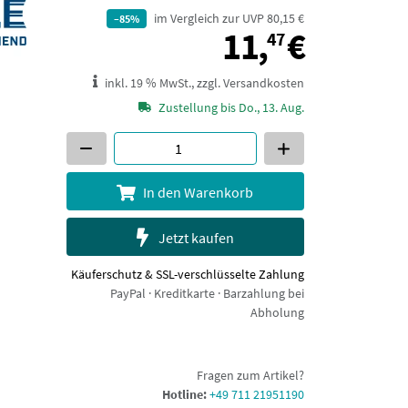
im Vergleich zur UVP 80,15 €
–85%
11,47 €
11,
€
47
inkl. 19 % MwSt., zzgl. Versandkosten
Zustellung bis Do., 13. Aug.
In den Warenkorb
Jetzt kaufen
Käuferschutz & SSL-verschlüsselte Zahlung
PayPal · Kreditkarte · Barzahlung bei
Abholung
Fragen zum Artikel?
Hotline:
+49 711 21951190