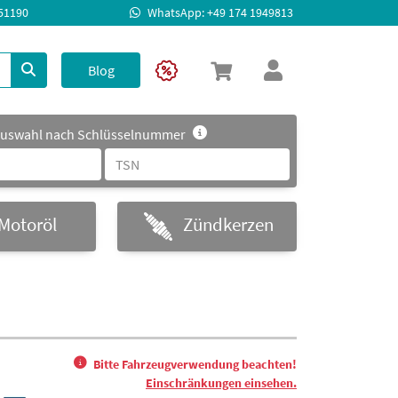
951190
WhatsApp: +49 174 1949813
Blog
uswahl nach Schlüsselnummer
Motoröl
Zündkerzen
Bitte Fahrzeugverwendung beachten!
Einschränkungen einsehen.