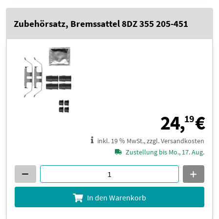
Zubehörsatz, Bremssattel 8DZ 355 205-451
2
24,
€
19
inkl. 19 % MwSt., zzgl. Versandkosten
Zustellung bis Mo., 17. Aug.
In den Warenkorb