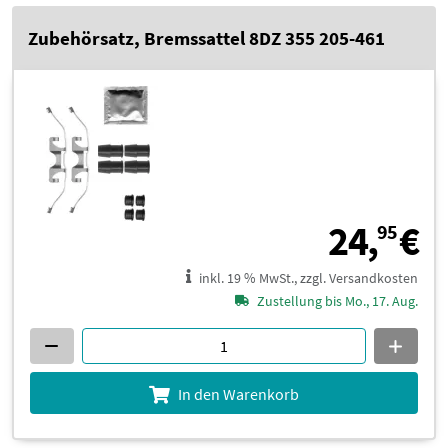
Zubehörsatz, Bremssattel 8DZ 355 205-461
2
24,
€
95
inkl. 19 % MwSt., zzgl. Versandkosten
Zustellung bis Mo., 17. Aug.
In den Warenkorb