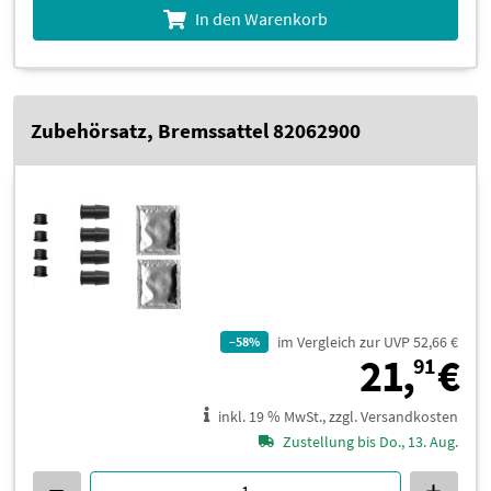
In den Warenkorb
Zubehörsatz, Bremssattel 82062900
im Vergleich zur UVP 52,66 €
–58%
2
21,
€
91
inkl. 19 % MwSt., zzgl. Versandkosten
Zustellung bis Do., 13. Aug.