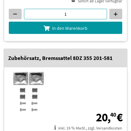
Sofort ab Lager verfügbar
In den Warenkorb
Zubehörsatz, Bremssattel 8DZ 355 201-581
2
20,
€
40
inkl. 19 % MwSt., zzgl. Versandkosten