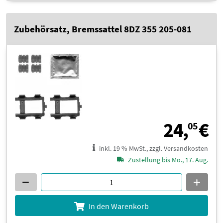
Zubehörsatz, Bremssattel 8DZ 355 205-081
2
24,
€
05
inkl. 19 % MwSt., zzgl. Versandkosten
Zustellung bis Mo., 17. Aug.
In den Warenkorb