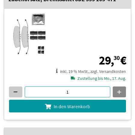
2
29,
€
30
inkl. 19 % MwSt., zzgl. Versandkosten
Zustellung bis Mo., 17. Aug.
In den Warenkorb