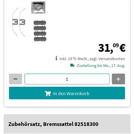
3
31,
€
09
inkl. 19 % MwSt., zzgl. Versandkosten
Zustellung bis Mo., 17. Aug.
In den Warenkorb
Zubehörsatz, Bremssattel 82518300