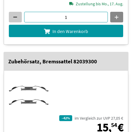
Zustellung bis Mo., 17. Aug.
In den Warenkorb
Zubehörsatz, Bremssattel 82039300
im Vergleich zur UVP 27,05 €
–42%
1
15,
€
54