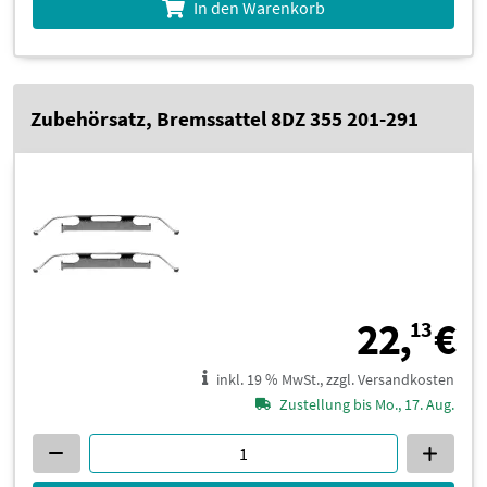
In den Warenkorb
Zubehörsatz, Bremssattel 8DZ 355 201-291
2
22,
€
13
inkl. 19 % MwSt., zzgl. Versandkosten
Zustellung bis Mo., 17. Aug.