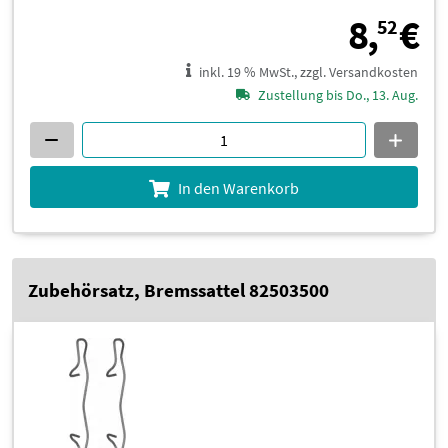
8
8,
€
52
inkl. 19 % MwSt., zzgl. Versandkosten
Zustellung bis Do., 13. Aug.
In den Warenkorb
Zubehörsatz, Bremssattel 82503500