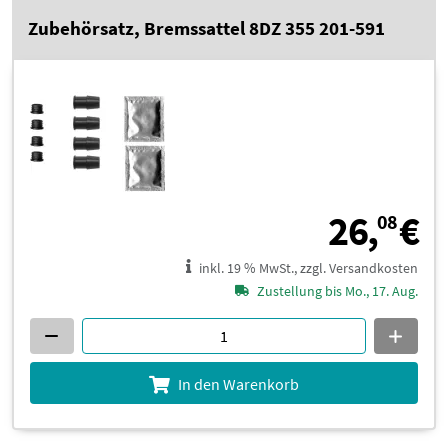
Zubehörsatz, Bremssattel 8DZ 355 201-591
2
26,
€
08
inkl. 19 % MwSt., zzgl. Versandkosten
Zustellung bis Mo., 17. Aug.
In den Warenkorb