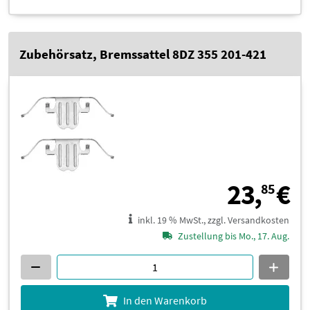
Zubehörsatz, Bremssattel 8DZ 355 201-421
2
23,
€
85
inkl. 19 % MwSt., zzgl. Versandkosten
Zustellung bis Mo., 17. Aug.
In den Warenkorb