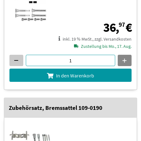
3
36,
€
97
inkl. 19 % MwSt., zzgl. Versandkosten
Zustellung bis Mo., 17. Aug.
In den Warenkorb
Zubehörsatz, Bremssattel 109-0190