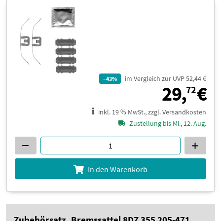
im Vergleich zur UVP 52,44 €
–43%
2
29,
€
72
inkl. 19 % MwSt., zzgl. Versandkosten
Zustellung bis Mi., 12. Aug.
In den Warenkorb
Zubehörsatz, Bremssattel 8DZ 355 205-471