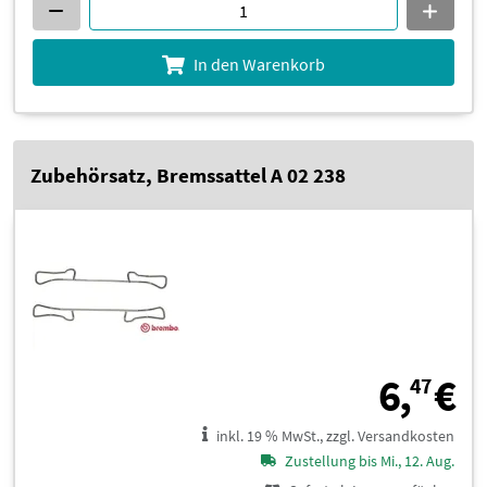
In den Warenkorb
Zubehörsatz, Bremssattel A 02 238
6
6,
€
47
inkl. 19 % MwSt., zzgl. Versandkosten
Zustellung bis Mi., 12. Aug.