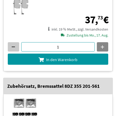
3
37,
€
73
inkl. 19 % MwSt., zzgl. Versandkosten
Zustellung bis Mo., 17. Aug.
In den Warenkorb
Zubehörsatz, Bremssattel 8DZ 355 201-561