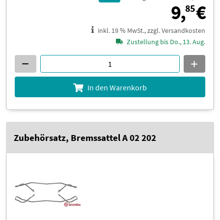
9
9,
€
85
inkl. 19 % MwSt., zzgl. Versandkosten
Zustellung bis Do., 13. Aug.
In den Warenkorb
Zubehörsatz, Bremssattel A 02 202