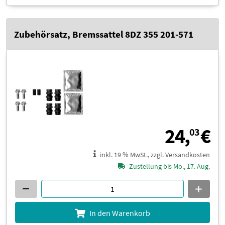
Zubehörsatz, Bremssattel 8DZ 355 201-571
2
24,
€
03
inkl. 19 % MwSt., zzgl. Versandkosten
Zustellung bis Mo., 17. Aug.
In den Warenkorb