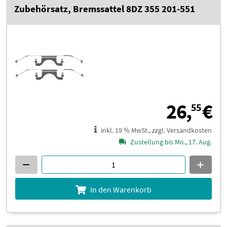
Zubehörsatz, Bremssattel 8DZ 355 201-551
2
26,
€
55
inkl. 19 % MwSt., zzgl. Versandkosten
Zustellung bis Mo., 17. Aug.
In den Warenkorb