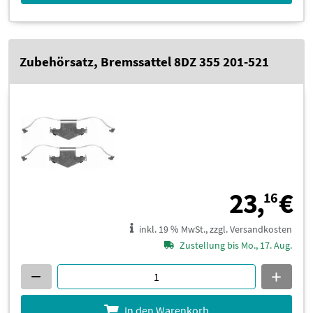
Zubehörsatz, Bremssattel 8DZ 355 201-521
2
23,
€
16
inkl. 19 % MwSt., zzgl. Versandkosten
Zustellung bis Mo., 17. Aug.
In den Warenkorb