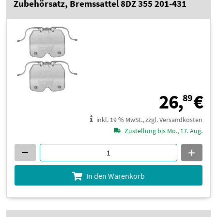
Zubehörsatz, Bremssattel 8DZ 355 201-431
2
26,
€
89
inkl. 19 % MwSt., zzgl. Versandkosten
Zustellung bis Mo., 17. Aug.
In den Warenkorb