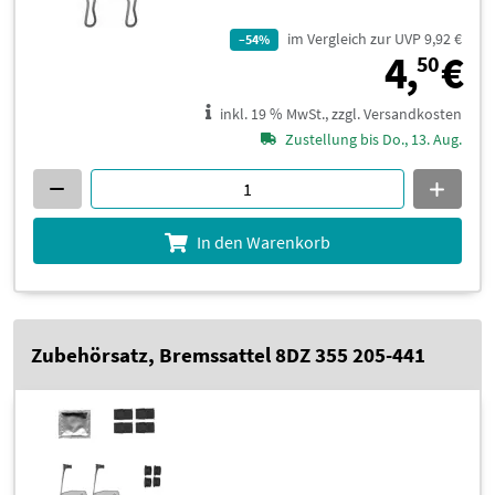
im Vergleich zur UVP 9,92 €
–54%
4
4,
€
50
inkl. 19 % MwSt., zzgl. Versandkosten
Zustellung bis Do., 13. Aug.
In den Warenkorb
Zubehörsatz, Bremssattel 8DZ 355 205-441