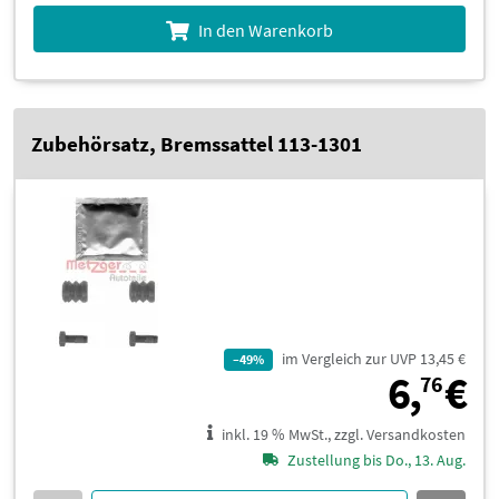
In den Warenkorb
Zubehörsatz, Bremssattel 113-1301
im Vergleich zur UVP 13,45 €
–49%
6
6,
€
76
inkl. 19 % MwSt., zzgl. Versandkosten
Zustellung bis Do., 13. Aug.