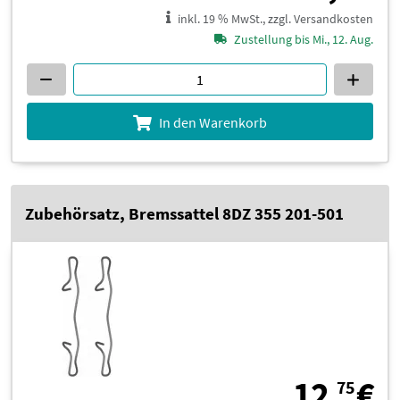
inkl. 19 % MwSt., zzgl. Versandkosten
Zustellung bis Mi., 12. Aug.
In den Warenkorb
Zubehörsatz, Bremssattel 8DZ 355 201-501
1
12,
€
75