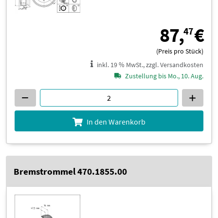
8
87,
€
47
(Preis pro Stück)
inkl. 19 % MwSt., zzgl. Versandkosten
Zustellung bis Mo., 10. Aug.
In den Warenkorb
Bremstrommel 470.1855.00