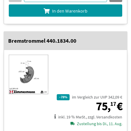
In den Warenkorb
Bremstrommel 440.1834.00
im Vergleich zur UVP 342,09 €
–78%
7
75,
€
17
inkl. 19 % MwSt., zzgl. Versandkosten
Zustellung bis Di., 11. Aug.