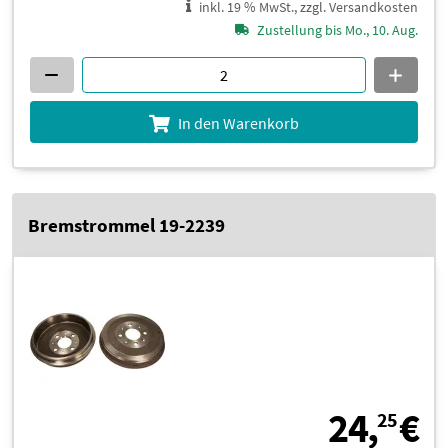
inkl. 19 % MwSt., zzgl. Versandkosten
Zustellung bis Mo., 10. Aug.
In den Warenkorb
Bremstrommel 19-2239
2
24,
€
25