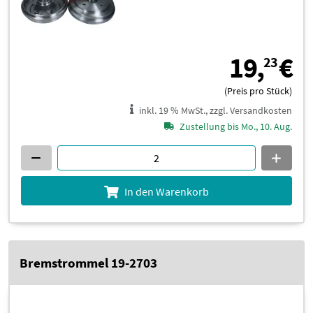
1
19,
€
23
(Preis pro Stück)
inkl. 19 % MwSt., zzgl. Versandkosten
Zustellung bis Mo., 10. Aug.
In den Warenkorb
Bremstrommel 19-2703