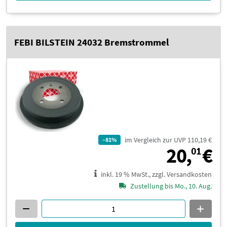
FEBI BILSTEIN 24032 Bremstrommel
im Vergleich zur UVP 110,19 €
–81%
2
20,
€
01
inkl. 19 % MwSt., zzgl. Versandkosten
Zustellung bis Mo., 10. Aug.