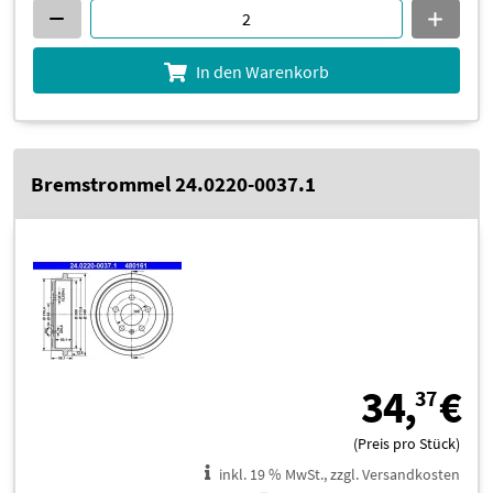
In den Warenkorb
Bremstrommel 24.0220-0037.1
3
34,
€
37
(Preis pro Stück)
inkl. 19 % MwSt., zzgl. Versandkosten