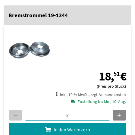
Bremstrommel 19-1344
1
18,
€
51
(Preis pro Stück)
inkl. 19 % MwSt., zzgl. Versandkosten
Zustellung bis Mo., 10. Aug.
In den Warenkorb