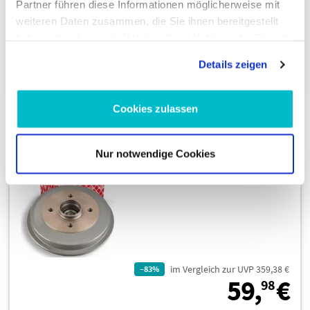
Sofort ab Lager verfügbar
Partner führen diese Informationen möglicherweise mit
weiteren Daten zusammen, die Sie ihnen bereitgestellt
haben oder die sie im Rahmen Ihrer Nutzung der Dienste
gesammelt haben.
In den Warenkorb
Details zeigen
Cookies zulassen
FEBI BILSTEIN 171094 Bremstrommel
Nur notwendige Cookies
im Vergleich zur UVP 359,38 €
–83%
5
59,
€
98