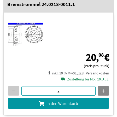
Bremstrommel 24.0218-0011.1
2
20,
€
08
(Preis pro Stück)
inkl. 19 % MwSt., zzgl. Versandkosten
Zustellung bis Mo., 10. Aug.
In den Warenkorb