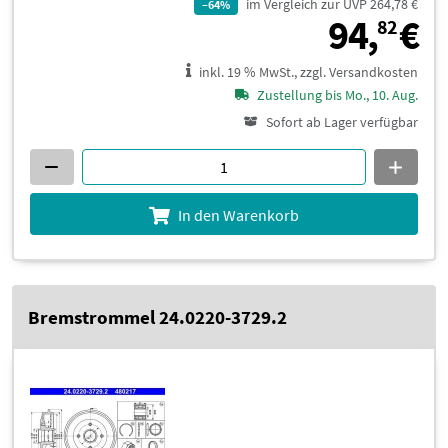
im Vergleich zur UVP 264,78 €
–64%
9
94,
€
82
inkl. 19 % MwSt., zzgl. Versandkosten
Zustellung bis Mo., 10. Aug.
Sofort ab Lager verfügbar
In den Warenkorb
Bremstrommel 24.0220-3729.2