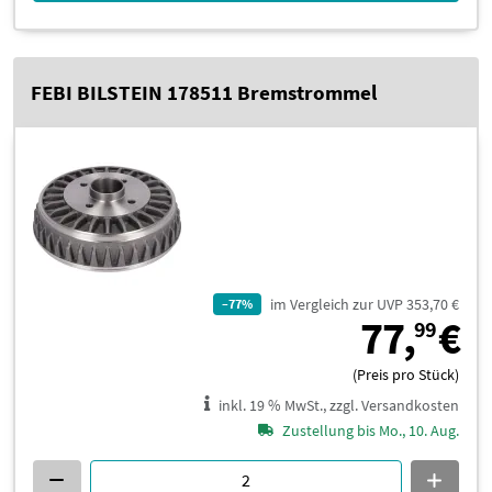
FEBI BILSTEIN 178511 Bremstrommel
im Vergleich zur UVP 353,70 €
–77%
7
77,
€
99
(Preis pro Stück)
inkl. 19 % MwSt., zzgl. Versandkosten
Zustellung bis Mo., 10. Aug.