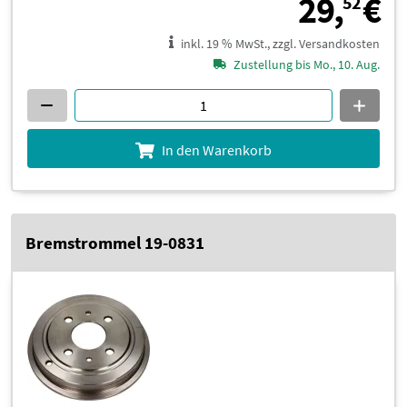
2
29,
€
52
inkl. 19 % MwSt., zzgl. Versandkosten
Zustellung bis Mo., 10. Aug.
In den Warenkorb
Bremstrommel 19-0831