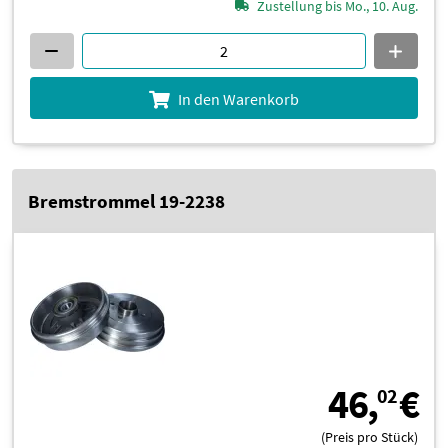
Zustellung bis Mo., 10. Aug.
In den Warenkorb
Bremstrommel 19-2238
4
46,
€
02
(Preis pro Stück)