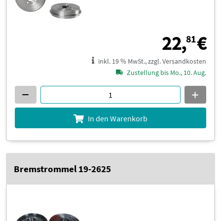
2
22,
€
81
inkl. 19 % MwSt., zzgl. Versandkosten
Zustellung bis Mo., 10. Aug.
In den Warenkorb
Bremstrommel 19-2625