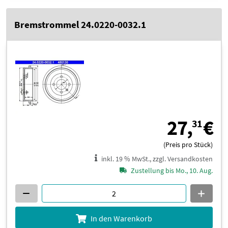
Bremstrommel 24.0220-0032.1
2
27,
€
31
(Preis pro Stück)
inkl. 19 % MwSt., zzgl. Versandkosten
Zustellung bis Mo., 10. Aug.
In den Warenkorb