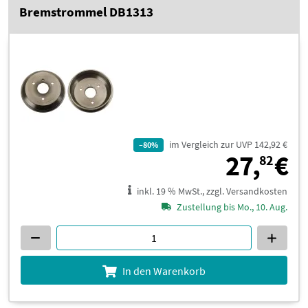
Bremstrommel DB1313
im Vergleich zur UVP 142,92 €
–80%
2
27,
€
82
inkl. 19 % MwSt., zzgl. Versandkosten
Zustellung bis Mo., 10. Aug.
In den Warenkorb