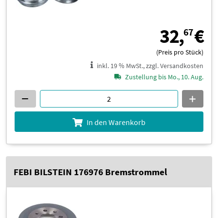
3
32,
€
67
(Preis pro Stück)
inkl. 19 % MwSt., zzgl. Versandkosten
Zustellung bis Mo., 10. Aug.
In den Warenkorb
FEBI BILSTEIN 176976 Bremstrommel