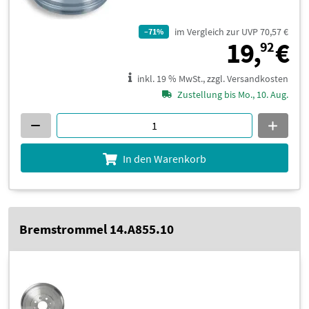
im Vergleich zur UVP 70,57 €
–71%
1
19,
€
92
inkl. 19 % MwSt., zzgl. Versandkosten
Zustellung bis Mo., 10. Aug.
In den Warenkorb
Bremstrommel 14.A855.10