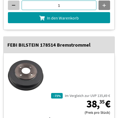
In den Warenkorb
FEBI BILSTEIN 178514 Bremstrommel
im Vergleich zur UVP 135,49 €
–71%
3
38,
€
35
(Preis pro Stück)