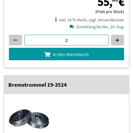
5
55,
€
(Preis pro Stück)
inkl. 19 % MwSt., zzgl. Versandkosten
Zustellung bis Mo., 10. Aug.
In den Warenkorb
Bremstrommel 19-3524