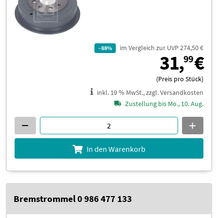
im Vergleich zur UVP 274,50 €
–88%
3
31,
€
99
(Preis pro Stück)
inkl. 19 % MwSt., zzgl. Versandkosten
Zustellung bis Mo., 10. Aug.
In den Warenkorb
Bremstrommel 0 986 477 133