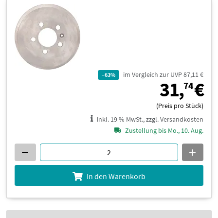
im Vergleich zur UVP 87,11 €
–63%
3
31,
€
74
(Preis pro Stück)
inkl. 19 % MwSt., zzgl. Versandkosten
Zustellung bis Mo., 10. Aug.
In den Warenkorb