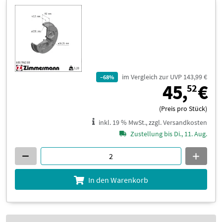
im Vergleich zur UVP 143,99 €
–68%
4
45,
€
52
(Preis pro Stück)
inkl. 19 % MwSt., zzgl. Versandkosten
Zustellung bis Di., 11. Aug.
In den Warenkorb