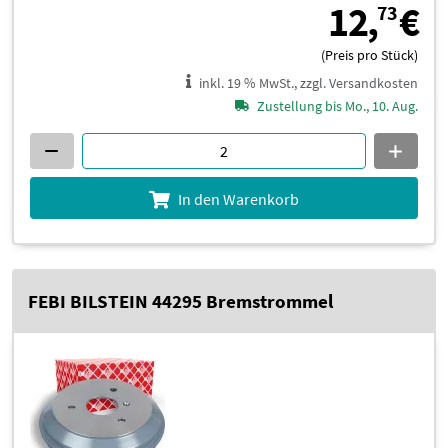
1
12,
€
73
(Preis pro Stück)
inkl. 19 % MwSt., zzgl. Versandkosten
Zustellung bis Mo., 10. Aug.
In den Warenkorb
FEBI BILSTEIN 44295 Bremstrommel