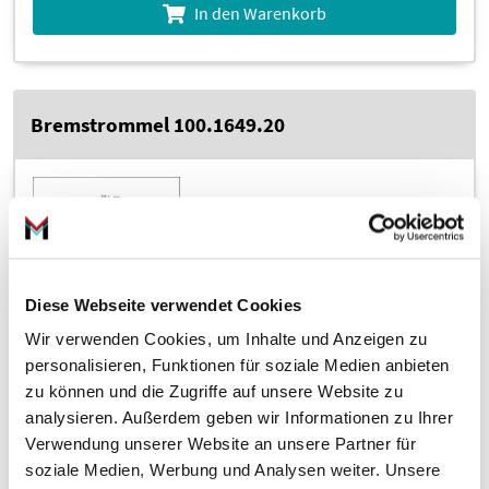
In den Warenkorb
Bremstrommel 100.1649.20
Diese Webseite verwendet Cookies
im Vergleich zur UVP 130,86 €
–77%
Wir verwenden Cookies, um Inhalte und Anzeigen zu
2
29,
€
81
personalisieren, Funktionen für soziale Medien anbieten
zu können und die Zugriffe auf unsere Website zu
(Preis pro Stück)
analysieren. Außerdem geben wir Informationen zu Ihrer
inkl. 19 % MwSt., zzgl. Versandkosten
Verwendung unserer Website an unsere Partner für
Zustellung bis Mo., 10. Aug.
soziale Medien, Werbung und Analysen weiter. Unsere