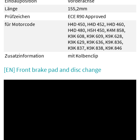
Einbauposition
Vorderachse
Länge
155,2mm
Prüfzeichen
ECE R90 Approved
für Motorcode
H4D 450
,
H4D 452
,
H4D 460
,
H4D 480
,
H5H 450
,
K4M 858
,
K9K 608
,
K9K 609
,
K9K 628
,
K9K 629
,
K9K 636
,
K9K 836
,
K9K 837
,
K9K 838
,
K9K 846
Zusatzinformation
mit Kolbenclip
[EN] Front brake pad and disc change