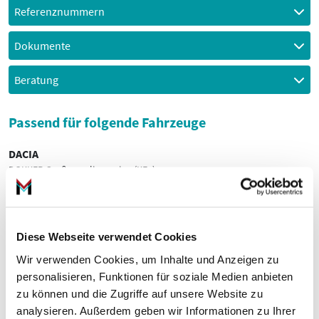
Referenznummern
Dokumente
Beratung
Passend für folgende Fahrzeuge
DACIA
DOKKER Großraumlimousine (KE_)
DOKKER Kasten/Großraumlimousine
DOKKER Pick-up
DUSTER (HM_)
DUSTER (HS_)
Diese Webseite verwendet Cookies
DUSTER Kasten/SUV (HS_)
JOGGER (RK_)
Wir verwenden Cookies, um Inhalte und Anzeigen zu
LODGY (JS_)
personalisieren, Funktionen für soziale Medien anbieten
zu können und die Zugriffe auf unsere Website zu
MITSUBISHI
analysieren. Außerdem geben wir Informationen zu Ihrer
COLT VII Schrägheck (VB_)