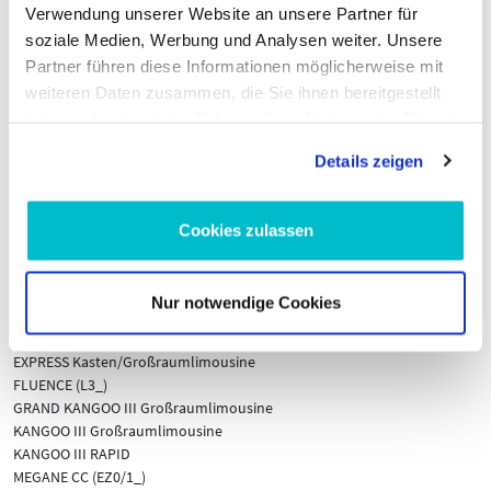
Verwendung unserer Website an unsere Partner für
NISSAN
soziale Medien, Werbung und Analysen weiter. Unsere
JUKE (F16_)
Partner führen diese Informationen möglicherweise mit
TERRANO (D10)
weiteren Daten zusammen, die Sie ihnen bereitgestellt
TOWNSTAR EVALIA Großraumlimousine (XFK)
haben oder die sie im Rahmen Ihrer Nutzung der Dienste
TOWNSTAR Großraumlimousine (XFK)
gesammelt haben.
TOWNSTAR Kasten/Großraumlimousine (XFK)
Details zeigen
RENAULT
ARKANA I (LCM_, LDN_)
Cookies zulassen
CAPTUR I (J5_, H5_)
CAPTUR II (HF_)
CLIO V (B7_)
Nur notwendige Cookies
DOKKER
DUSTER (HM_)
EXPRESS Kasten/Großraumlimousine
FLUENCE (L3_)
GRAND KANGOO III Großraumlimousine
KANGOO III Großraumlimousine
KANGOO III RAPID
MEGANE CC (EZ0/1_)