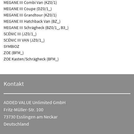
MEGANE III Combi Van (KZ0/1)
MEGANE III Coupe (DZ0/1_)
MEGANE III Grandtour (KZ0/1)
MEGANE III Hatchback Van (BZ_)
MEGANE III Schrägheck (BZ0/1_, B3_)
SCÉNIC III (JZ0/1_)
SCÉNIC III VAN (JZ0/1_)
SYMBIOZ
ZOE (BFM_)
ZOE Kasten/Schrägheck (BFM_)
Kontakt
ADDED VALUE Unlimited GmbH
Fritz-Müller-Str. 100
73730 Esslingen am Neckar
Deutschland