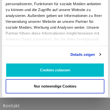
personalisieren, Funktionen für soziale Medien anbieten
zu können und die Zugriffe auf unsere Website zu
analysieren. Außerdem geben wir Informationen zu Ihrer
Verwendung unserer Website an unsere Partner für
soziale Medien, Werbung und Analysen weiter. Unsere
Partner führen diese Informationen möglicherweise mit
1
154,
€
76
weiteren Daten zusammen, die Sie ihnen bereitgestellt
haben oder die sie im Rahmen Ihrer Nutzung der Dienste
Lenker, Radaufhängung 
116 050 0071/S
gesammelt haben.
Details zeigen
inkl. 19 % MwSt.,
Cookies zulassen
zzgl. Versandkosten
In den Warenkorb
Nur notwendige Cookies
Kontakt