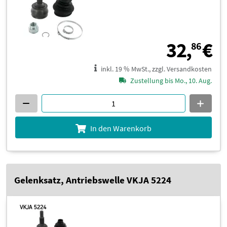
3
32,
€
86
inkl. 19 % MwSt., zzgl. Versandkosten
Zustellung bis Mo., 10. Aug.
In den Warenkorb
Gelenksatz, Antriebswelle VKJA 5224