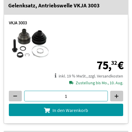
Gelenksatz, Antriebswelle VKJA 3003
7
75,
€
32
inkl. 19 % MwSt., zzgl. Versandkosten
Zustellung bis Mo., 10. Aug.
In den Warenkorb