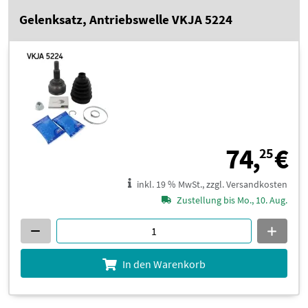
Gelenksatz, Antriebswelle VKJA 5224
7
74,
€
25
inkl. 19 % MwSt., zzgl. Versandkosten
Zustellung bis Mo., 10. Aug.
In den Warenkorb