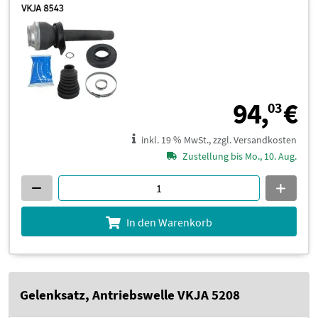
9
94,
€
03
inkl. 19 % MwSt., zzgl. Versandkosten
Zustellung bis Mo., 10. Aug.
In den Warenkorb
Gelenksatz, Antriebswelle VKJA 5208