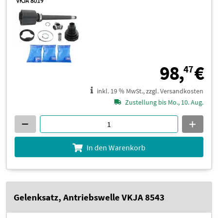
9
98,
€
47
inkl. 19 % MwSt., zzgl. Versandkosten
Zustellung bis Mo., 10. Aug.
In den Warenkorb
Gelenksatz, Antriebswelle VKJA 8543