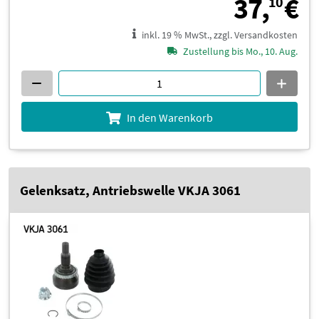
3
37,
€
10
inkl. 19 % MwSt., zzgl. Versandkosten
Zustellung bis Mo., 10. Aug.
In den Warenkorb
Gelenksatz, Antriebswelle VKJA 3061