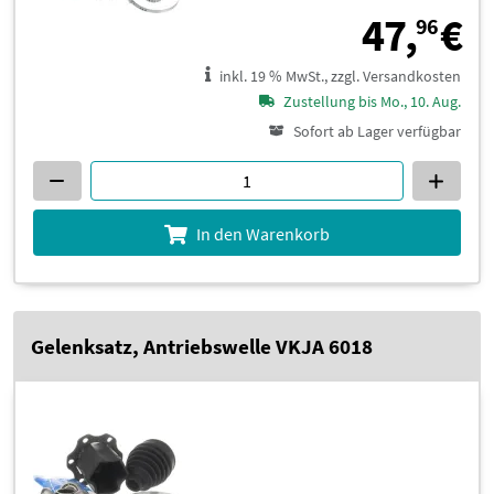
4
47,
€
96
inkl. 19 % MwSt., zzgl. Versandkosten
Zustellung bis Mo., 10. Aug.
Sofort ab Lager verfügbar
In den Warenkorb
Gelenksatz, Antriebswelle VKJA 6018