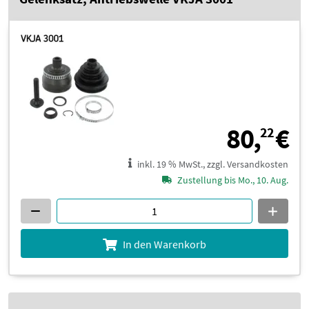
8
80,
€
22
inkl. 19 % MwSt., zzgl. Versandkosten
Zustellung bis Mo., 10. Aug.
In den Warenkorb