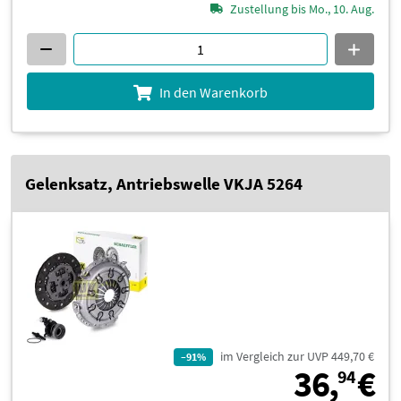
Zustellung bis Mo., 10. Aug.
In den Warenkorb
Gelenksatz, Antriebswelle VKJA 5264
im Vergleich zur UVP 449,70 €
–91%
3
36,
€
94