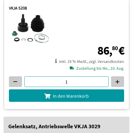
8
86,
€
80
inkl. 19 % MwSt., zzgl. Versandkosten
Zustellung bis Mo., 10. Aug.
In den Warenkorb
Gelenksatz, Antriebswelle VKJA 3029