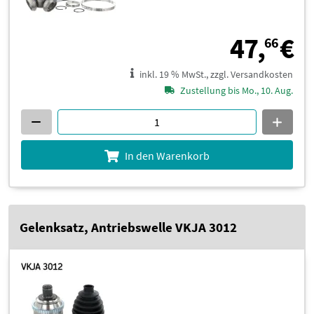
4
47,
€
66
inkl. 19 % MwSt., zzgl. Versandkosten
Zustellung bis Mo., 10. Aug.
In den Warenkorb
Gelenksatz, Antriebswelle VKJA 3012