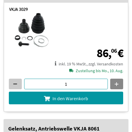
8
86,
€
06
inkl. 19 % MwSt., zzgl. Versandkosten
Zustellung bis Mo., 10. Aug.
In den Warenkorb
Gelenksatz, Antriebswelle VKJA 8061