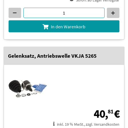
Sofort ab Lager verfügbar
In den Warenkorb
Gelenksatz, Antriebswelle VKJA 5265
4
40,
€
81
inkl. 19 % MwSt., zzgl. Versandkosten