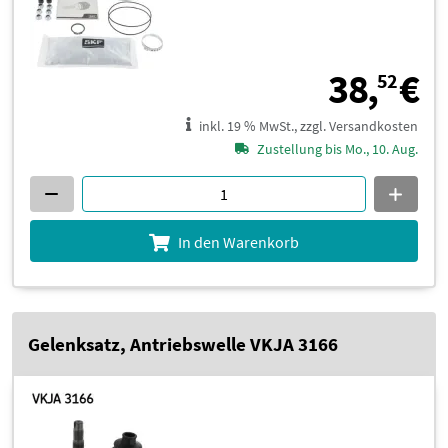
3
38,
€
52
inkl. 19 % MwSt., zzgl. Versandkosten
Zustellung bis Mo., 10. Aug.
In den Warenkorb
Gelenksatz, Antriebswelle VKJA 3166