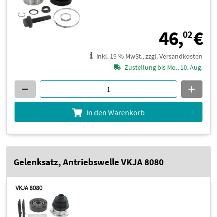
4
46,
€
02
inkl. 19 % MwSt., zzgl. Versandkosten
Zustellung bis Mo., 10. Aug.
In den Warenkorb
Gelenksatz, Antriebswelle VKJA 8080