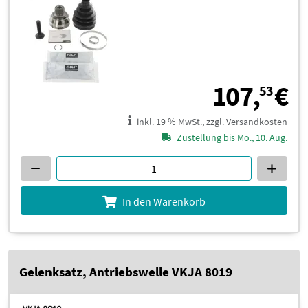
1
107,
€
53
inkl. 19 % MwSt., zzgl. Versandkosten
Zustellung bis Mo., 10. Aug.
In den Warenkorb
Gelenksatz, Antriebswelle VKJA 8019