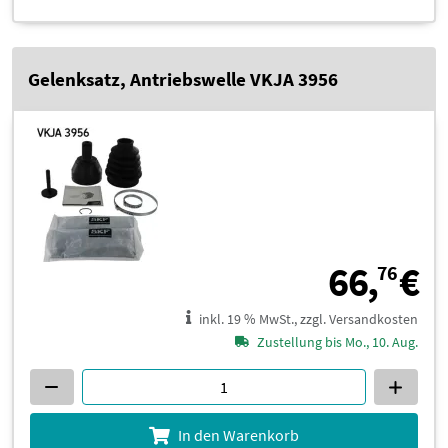
Gelenksatz, Antriebswelle VKJA 3956
6
66,
€
76
inkl. 19 % MwSt., zzgl. Versandkosten
Zustellung bis Mo., 10. Aug.
In den Warenkorb