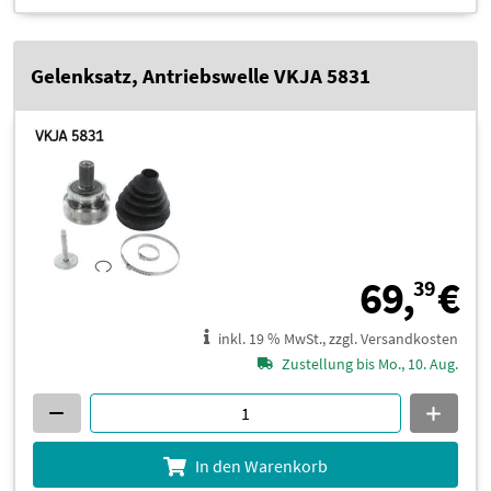
Gelenksatz, Antriebswelle VKJA 5831
6
69,
€
39
inkl. 19 % MwSt., zzgl. Versandkosten
Zustellung bis Mo., 10. Aug.
In den Warenkorb