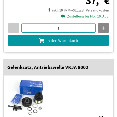
3
37,
€
inkl. 19 % MwSt., zzgl. Versandkosten
Zustellung bis Mo., 10. Aug.
In den Warenkorb
Gelenksatz, Antriebswelle VKJA 8002