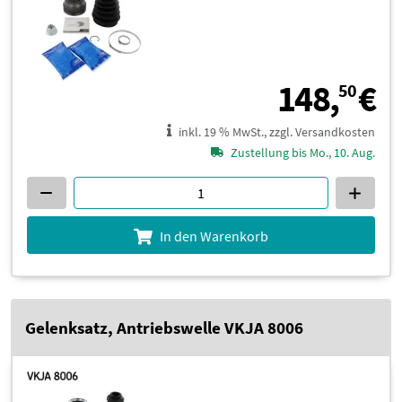
1
148,
€
50
inkl. 19 % MwSt., zzgl. Versandkosten
Zustellung bis Mo., 10. Aug.
In den Warenkorb
Gelenksatz, Antriebswelle VKJA 8006