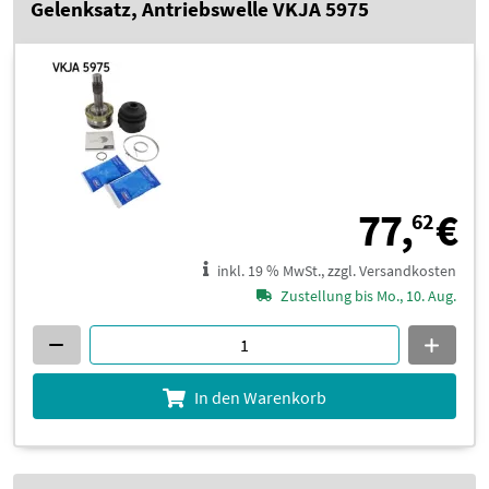
Gelenksatz, Antriebswelle VKJA 5975
7
77,
€
62
inkl. 19 % MwSt., zzgl. Versandkosten
Zustellung bis Mo., 10. Aug.
In den Warenkorb