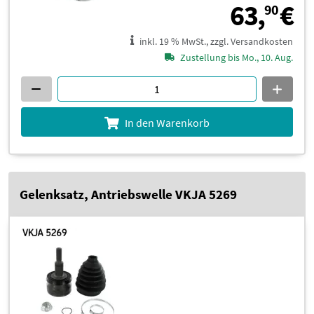
6
63,
€
90
inkl. 19 % MwSt., zzgl. Versandkosten
Zustellung bis Mo., 10. Aug.
In den Warenkorb
Gelenksatz, Antriebswelle VKJA 5269