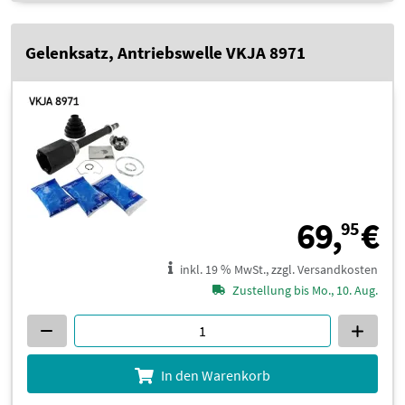
Gelenksatz, Antriebswelle VKJA 8971
6
69,
€
95
inkl. 19 % MwSt., zzgl. Versandkosten
Zustellung bis Mo., 10. Aug.
In den Warenkorb