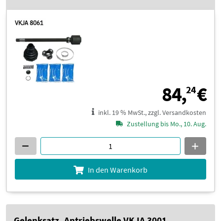
8
84,
€
24
inkl. 19 % MwSt., zzgl. Versandkosten
Zustellung bis Mo., 10. Aug.
In den Warenkorb
Gelenksatz, Antriebswelle VKJA 3001