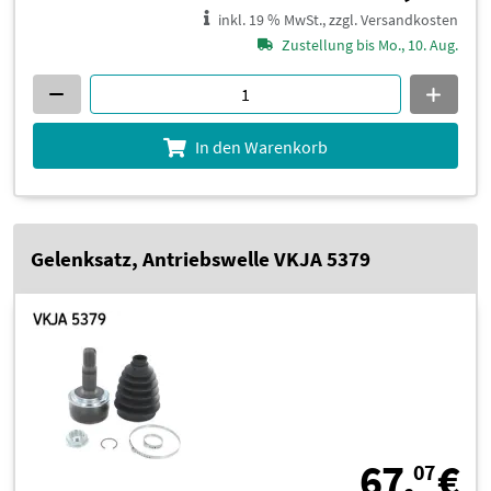
inkl. 19 % MwSt., zzgl. Versandkosten
Zustellung bis Mo., 10. Aug.
In den Warenkorb
Gelenksatz, Antriebswelle VKJA 5379
6
67,
€
07