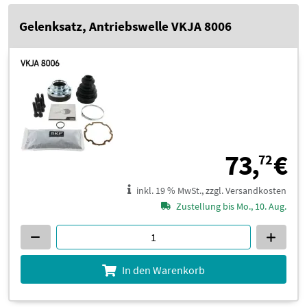
Gelenksatz, Antriebswelle VKJA 8006
7
73,
€
72
inkl. 19 % MwSt., zzgl. Versandkosten
Zustellung bis Mo., 10. Aug.
In den Warenkorb