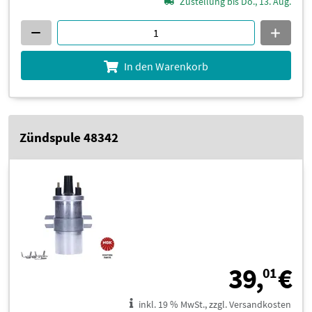
Zustellung bis Do., 13. Aug.
In den Warenkorb
Zündspule 48342
3
39,
€
01
inkl. 19 % MwSt., zzgl. Versandkosten