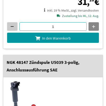
3
31,
€
inkl. 19 % MwSt., zzgl. Versandkosten
Zustellung bis Mi., 12. Aug.
In den Warenkorb
NGK 48147 Zündspule U5039 3-polig,
Anschlussausführung SAE