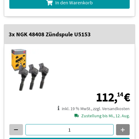
In den Warenkorb
3x NGK 48408 Zündspule U5153
1
112,
€
14
inkl. 19 % MwSt., zzgl. Versandkosten
Zustellung bis Mi., 12. Aug.