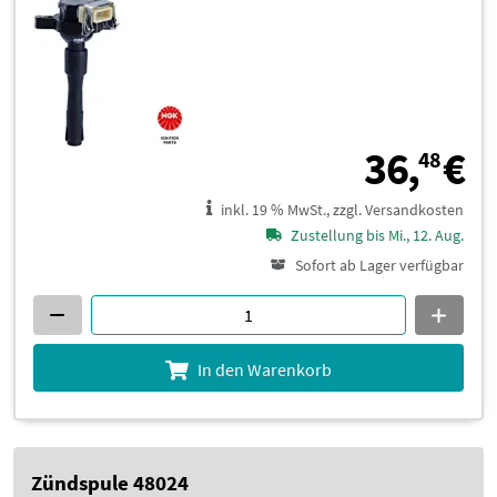
3
36,
€
48
inkl. 19 % MwSt., zzgl. Versandkosten
Zustellung bis Mi., 12. Aug.
Sofort ab Lager verfügbar
In den Warenkorb
Zündspule 48024