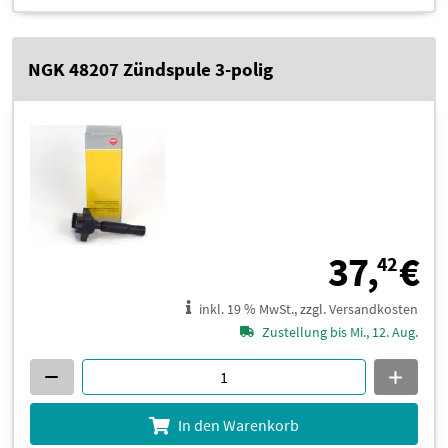
NGK 48207 Zündspule 3-polig
3
37,
€
42
inkl. 19 % MwSt., zzgl. Versandkosten
Zustellung bis Mi., 12. Aug.
In den Warenkorb