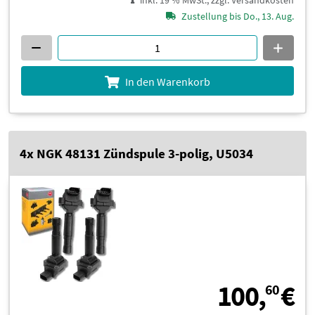
Zustellung bis Do., 13. Aug.
In den Warenkorb
4x NGK 48131 Zündspule 3-polig, U5034
1
100,
€
60