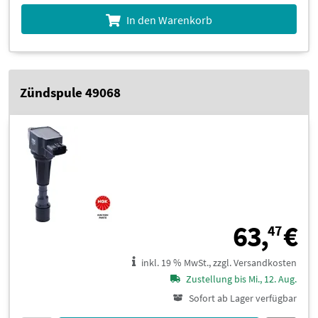
In den Warenkorb
Zündspule 49068
6
63,
€
47
inkl. 19 % MwSt., zzgl. Versandkosten
Zustellung bis Mi., 12. Aug.
Sofort ab Lager verfügbar