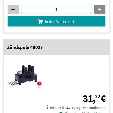
In den Warenkorb
Zündspule 48027
3
31,
€
22
inkl. 19 % MwSt., zzgl. Versandkosten