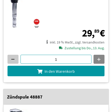
2
29,
€
89
inkl. 19 % MwSt., zzgl. Versandkosten
Zustellung bis Do., 13. Aug.
In den Warenkorb
Zündspule 48887