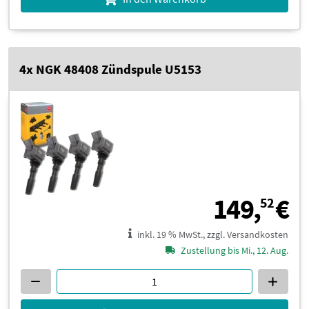
4x NGK 48408 Zündspule U5153
1
149,
€
52
inkl. 19 % MwSt., zzgl. Versandkosten
Zustellung bis Mi., 12. Aug.