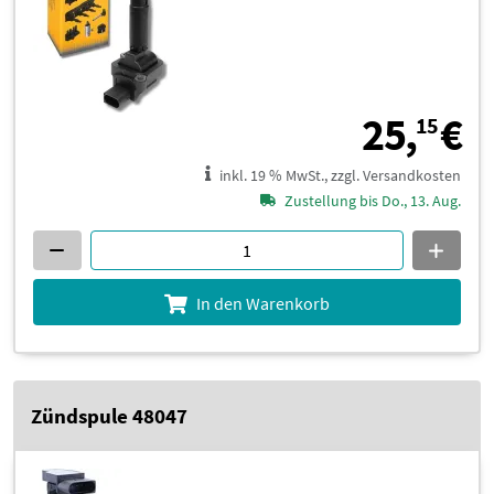
2
25,
€
15
inkl. 19 % MwSt., zzgl. Versandkosten
Zustellung bis Do., 13. Aug.
In den Warenkorb
Zündspule 48047