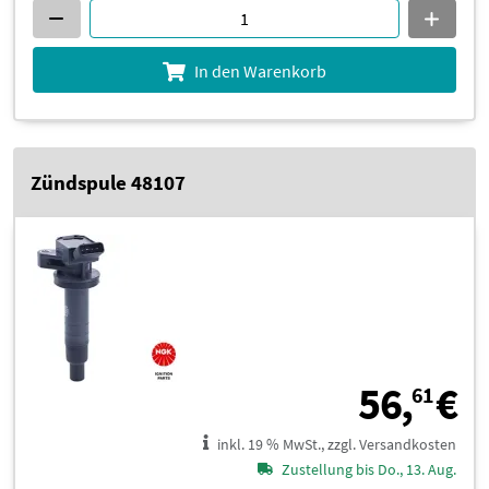
In den Warenkorb
Zündspule 48107
5
56,
€
61
inkl. 19 % MwSt., zzgl. Versandkosten
Zustellung bis Do., 13. Aug.