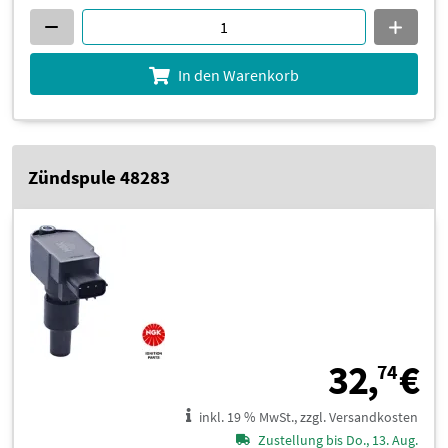
In den Warenkorb
Zündspule 48283
3
32,
€
74
inkl. 19 % MwSt., zzgl. Versandkosten
Zustellung bis Do., 13. Aug.