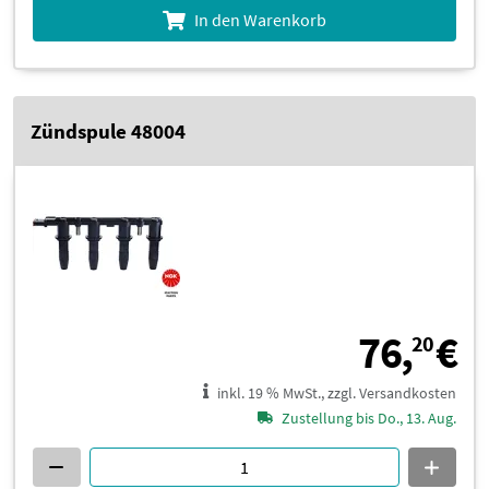
In den Warenkorb
Zündspule 48004
7
76,
€
20
inkl. 19 % MwSt., zzgl. Versandkosten
Zustellung bis Do., 13. Aug.