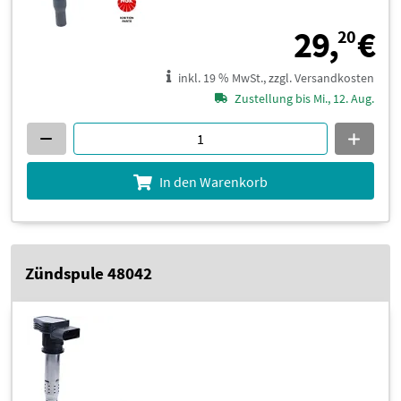
2
29,
€
20
inkl. 19 % MwSt., zzgl. Versandkosten
Zustellung bis Mi., 12. Aug.
In den Warenkorb
Zündspule 48042