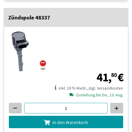
Zündspule 48337
4
41,
€
80
inkl. 19 % MwSt., zzgl. Versandkosten
Zustellung bis Do., 13. Aug.
In den Warenkorb