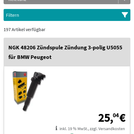
Filtern
197 Artikel verfügbar
NGK 48206 Zündspule Zündung 3-polig U5055
für BMW Peugeot
2
25,
€
04
inkl. 19 % MwSt., zzgl. Versandkosten