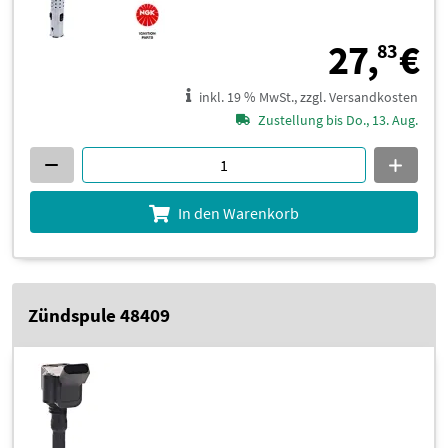
2
27,
€
83
inkl. 19 % MwSt., zzgl. Versandkosten
Zustellung bis Do., 13. Aug.
In den Warenkorb
Zündspule 48409