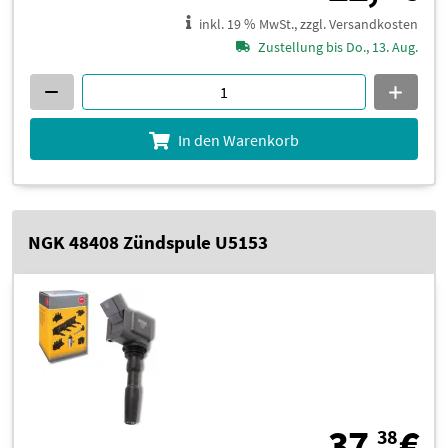
inkl. 19 % MwSt., zzgl. Versandkosten
Zustellung bis Do., 13. Aug.
In den Warenkorb
NGK 48408 Zündspule U5153
3
37,
€
38