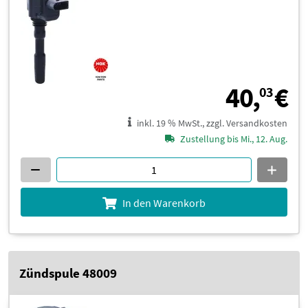
4
40,
€
03
inkl. 19 % MwSt., zzgl. Versandkosten
Zustellung bis Mi., 12. Aug.
In den Warenkorb
Zündspule 48009