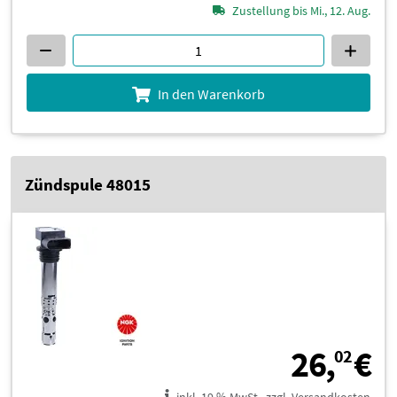
Zustellung bis Mi., 12. Aug.
In den Warenkorb
Zündspule 48015
2
26,
€
02
inkl. 19 % MwSt., zzgl. Versandkosten