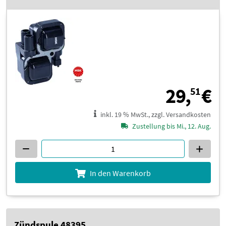
2
29,
€
51
inkl. 19 % MwSt., zzgl. Versandkosten
Zustellung bis Mi., 12. Aug.
In den Warenkorb
Zündspule 48395