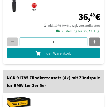
3
36,
€
48
inkl. 19 % MwSt., zzgl. Versandkosten
Zustellung bis Do., 13. Aug.
In den Warenkorb
NGK 91785 Zündkerzensatz (4x) mit Zündspule
für BMW 1er 3er 5er