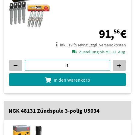
9
91,
€
56
inkl. 19 % MwSt., zzgl. Versandkosten
Zustellung bis Mi., 12. Aug.
In den Warenkorb
NGK 48131 Zündspule 3-polig U5034