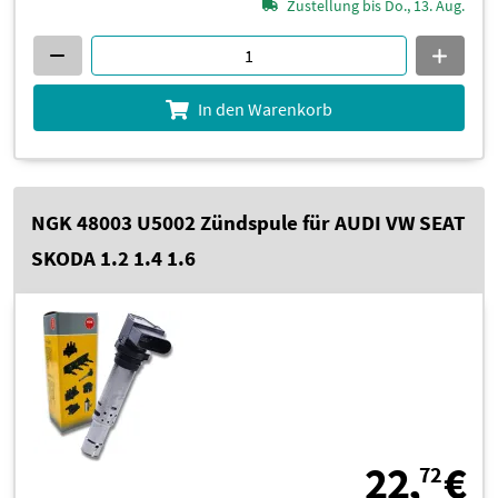
Zustellung bis Do., 13. Aug.
In den Warenkorb
NGK 48003 U5002 Zündspule für AUDI VW SEAT
SKODA 1.2 1.4 1.6
2
22,
€
72