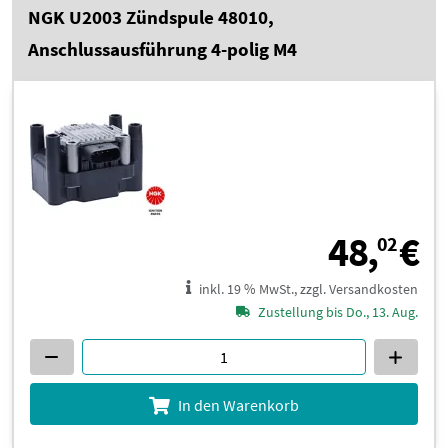
NGK U2003 Zündspule 48010,
Anschlussausführung 4-polig M4
4
48,
€
02
inkl. 19 % MwSt., zzgl. Versandkosten
Zustellung bis Do., 13. Aug.
In den Warenkorb