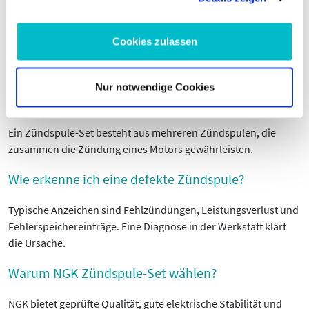
Bestellen Sie Ihr
Zündspule-Set
von
NGK
bei Moto100 oder
kontaktieren Sie uns für Unterstützung bei Auswahl und
Einbau.
Cookies zulassen
Häufige Fragen zu NGK Zündspule-Set
Nur notwendige Cookies
Was ist ein Zündspule-Set?
Ein Zündspule-Set besteht aus mehreren Zündspulen, die
zusammen die Zündung eines Motors gewährleisten.
Wie erkenne ich eine defekte Zündspule?
Typische Anzeichen sind Fehlzündungen, Leistungsverlust und
Fehlerspeichereinträge. Eine Diagnose in der Werkstatt klärt
die Ursache.
Warum NGK Zündspule-Set wählen?
NGK bietet geprüfte Qualität, gute elektrische Stabilität und