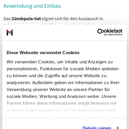
Anwendung und Einbau
Das
Zündspule-Set
eignet sich für den Austausch in
Fahrzeugen unterschiedlichster Baujahre. Die Montage ist in
vielen Fällen mit einfachen Handgriffen möglich; empfehlen
wird jedoch die Installation durch qualifiziertes Personal, um
Fehler in der Zündanlage zu vermeiden. Vor dem Einbau
Diese Webseite verwendet Cookies
sollten Sie Fehlercodes auslesen und Zündkerzen sowie
Steckverbindungen prüfen, damit die neue
Zündspule-Set
Wir verwenden Cookies, um Inhalte und Anzeigen zu
optimal arbeitet.
personalisieren, Funktionen für soziale Medien anbieten
zu können und die Zugriffe auf unsere Website zu
Kompatibilität und Service
analysieren. Außerdem geben wir Informationen zu Ihrer
Verwendung unserer Website an unsere Partner für
Prüfen Sie die Fahrzeugkompatibilität online oder in Ihrer
soziale Medien, Werbung und Analysen weiter. Unsere
Werkstatt. Für Modelle aus verwandten Kategorien finden Sie
Partner führen diese Informationen möglicherweise mit
weitere Produkte unter
Glüh-/ Zündanlagen
. Unsere Beratung
weiteren Daten zusammen, die Sie ihnen bereitgestellt
hilft bei der Auswahl des richtigen
NGK
Zündspule-Set
für Ihr
haben oder die sie im Rahmen Ihrer Nutzung der Dienste
Fahrzeug.
gesammelt haben.
Details zeigen