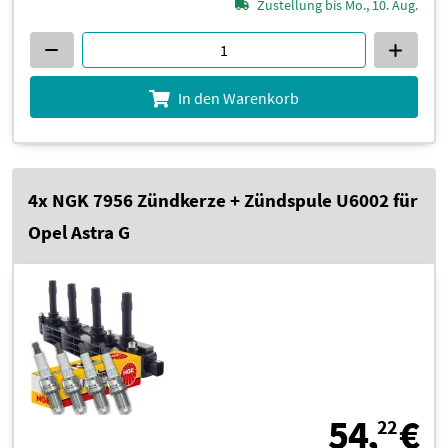
Zustellung bis Mo., 10. Aug.
In den Warenkorb
4x NGK 7956 Zündkerze + Zündspule U6002 für
Opel Astra G
5
54,
€
22