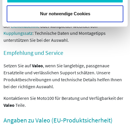
Die Teile von
Valeo
sind für den professionellen Einbau
Nur notwendige Cookies
konstruiert und erfüllen OEM-Anforderungen. Ob Austausch
der
Lichtmaschine
oder kompletter Wechsel von
Kupplungssatz
: Technische Daten und Montagetipps
unterstützen Sie bei der Auswahl.
Empfehlung und Service
Setzen Sie auf
Valeo
, wenn Sie langlebige, passgenaue
Ersatzteile und verlässlichen Support schätzen. Unsere
Produktbeschreibungen und technische Details helfen Ihnen
bei der richtigen Auswahl.
Kontaktieren Sie Moto100 für Beratung und Verfügbarkeit der
Valeo
Teile.
Angaben zu Valeo (EU-Produktsicherheit)