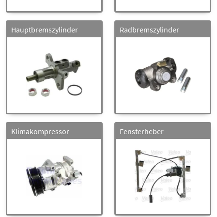
Hauptbremszylinder
Radbremszylinder
Klimakompressor
Fensterheber