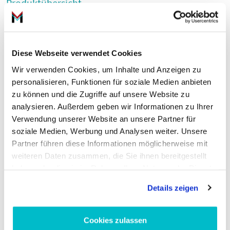
Produktübersicht
Valeo
deckt zentrale Fahrzeugbereiche ab: Motor- und
Elektrikkomponenten, Bremsentechnik sowie Karosserie- und
Kupplungsbauteile. Beliebte Artikel sind
Lichtmaschine
,
Diese Webseite verwendet Cookies
Bremsbelag
und
Bremsscheibe
. Für Antriebsstrang und
Wir verwenden Cookies, um Inhalte und Anzeigen zu
Getriebe stehen
Kupplungssatz
Lösungen zur Verfügung.
personalisieren, Funktionen für soziale Medien anbieten
Karosserieersatzteile wie
Fensterheber
runden das Sortiment
zu können und die Zugriffe auf unsere Website zu
ab.
analysieren. Außerdem geben wir Informationen zu Ihrer
Verwendung unserer Website an unsere Partner für
Vorteile für Werkstätten und Fahrzeugbesitzer
soziale Medien, Werbung und Analysen weiter. Unsere
Partner führen diese Informationen möglicherweise mit
Werkstätten profitieren von der gleichbleibenden Qualität und
weiteren Daten zusammen, die Sie ihnen bereitgestellt
der Passgenauigkeit der
Valeo
Teile, was Montagezeiten
haben oder die sie im Rahmen Ihrer Nutzung der Dienste
reduziert. Fahrzeugbesitzer erhalten langlebige Komponenten,
gesammelt haben.
die Wartungsintervalle optimieren. Zudem sorgt der Sitz der
Details zeigen
Marke in
Deutschland
für transparente Lieferketten und
schnellere Ersatzteillogistik.
Cookies zulassen
Anwendung und Einbau