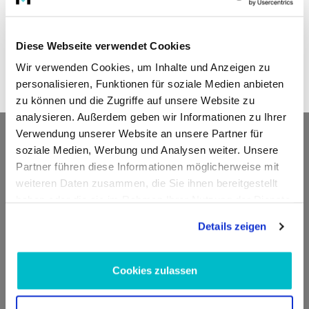
Instandsetzung.
Für Beratung zu Teilen und Passgenauigkeit stehen wir Ihnen
Diese Webseite verwendet Cookies
gern zur Verfügung. Bestellen Sie passende
SKF
Teile für Ihre
Wir verwenden Cookies, um Inhalte und Anzeigen zu
Lenkung
oder kontaktieren Sie unseren technischen Support
personalisieren, Funktionen für soziale Medien anbieten
für Empfehlungen.
zu können und die Zugriffe auf unsere Website zu
analysieren. Außerdem geben wir Informationen zu Ihrer
Kontakt
Verwendung unserer Website an unsere Partner für
soziale Medien, Werbung und Analysen weiter. Unsere
Partner führen diese Informationen möglicherweise mit
ADDED VALUE Unlimited GmbH
weiteren Daten zusammen, die Sie ihnen bereitgestellt
Fritz-Müller-Str. 100
haben oder die sie im Rahmen Ihrer Nutzung der Dienste
73730 Esslingen am Neckar
gesammelt haben.
Deutschland
Details zeigen
E-Mail:
info@moto100.de
Cookies zulassen
Mo-Fr 7:30-12:00 Uhr & 13:00 - 16:00 Uhr