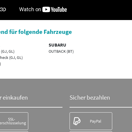
nd für folgende Fahrzeuge
SUBARU
(GJ, GL)
OUTBACK (BT)
heck (GJ, GL)
)
r einkaufen
Sicher bezahlen
SSL-
PayPal
erschlüsselung