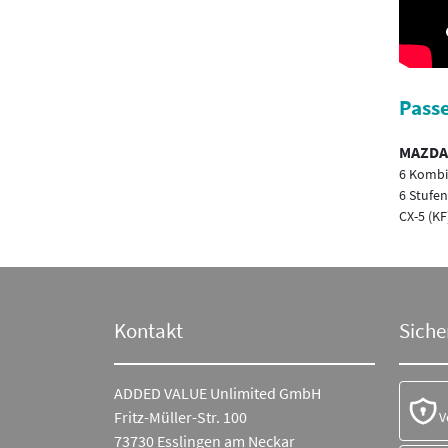
Passe
MAZDA
6 Kombi 
6 Stufen
CX-5 (KF
Kontakt
Siche
ADDED VALUE Unlimited GmbH
Fritz-Müller-Str. 100
V
73730 Esslingen am Neckar