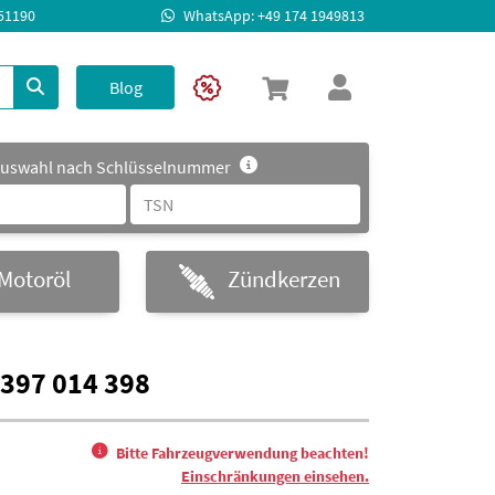
951190
WhatsApp: +49 174 1949813
Blog
uswahl nach Schlüsselnummer
Motoröl
Zündkerzen
 397 014 398
Bitte Fahrzeugverwendung beachten!
Einschränkungen einsehen.