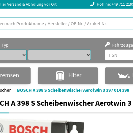
ller Versand & Abholung vor Ort
Hotline: +49 711 21
d Typ
Fahrzeuga
remsen
Filter
scher
BOSCH A 398 S Scheibenwischer Aerotwin 3 397 014 398
H A 398 S Scheibenwischer Aerotwin 3