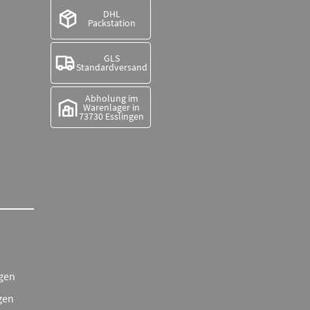
DHL
Packstation
GLS
Standardversand
Abholung im
Warenlager in
73730 Esslingen
gen
gen