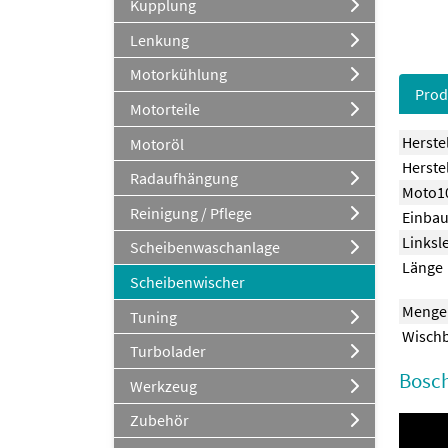
Kupplung
Lenkung
Motorkühlung
Prod
Motorteile
Herste
Motoröl
Herstel
Radaufhängung
Moto10
Reinigung / Pflege
Einbau
Linksl
Scheibenwaschanlage
Länge
Scheibenwischer
Menge
Tuning
Wischb
Turbolader
Bosch
Werkzeug
Zubehör