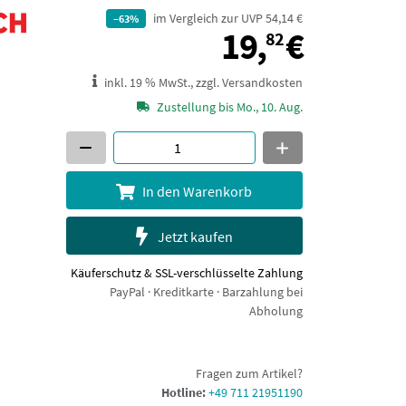
im Vergleich zur UVP 54,14 €
–63%
19,82 €
19,
€
82
inkl. 19 % MwSt., zzgl. Versandkosten
Zustellung bis Mo., 10. Aug.
In den Warenkorb
Jetzt kaufen
Käuferschutz & SSL-verschlüsselte Zahlung
PayPal · Kreditkarte · Barzahlung bei
Abholung
Fragen zum Artikel?
Hotline:
+49 711 21951190