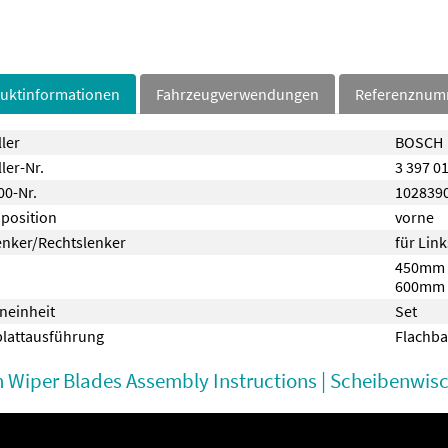
uktinformationen
Fahrzeugverwendungen
Referenznu
ller
BOSCH
ler-Nr.
3 397 0
0-Nr.
102839
position
vorne
enker/Rechtslenker
für Lin
450mm
600mm
neinheit
Set
lattausführung
Flachba
 Wiper Blades Assembly Instructions | Scheibenwi