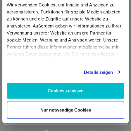
Wir verwenden Cookies, um Inhalte und Anzeigen zu
Kontakt
personalisieren, Funktionen für soziale Medien anbieten
zu können und die Zugriffe auf unsere Website zu
analysieren. Außerdem geben wir Informationen zu Ihrer
ADDED VALUE Unlimited GmbH
Verwendung unserer Website an unsere Partner für
Fritz-Müller-Str. 100
soziale Medien, Werbung und Analysen weiter. Unsere
73730 Esslingen am Neckar
Partner führen diese Informationen möglicherweise mit
Deutschland
weiteren Daten zusammen, die Sie ihnen bereitgestellt
haben oder die sie im Rahmen Ihrer Nutzung der Dienste
E-Mail:
info@moto100.de
gesammelt haben.
Details zeigen
Mo-Fr 7:30-12:00 Uhr & 13:00 - 16:00 Uhr
Telefon:
+49 711 21951190
WhatsApp:
+49 174 1949813
Cookies zulassen
Nur notwendige Cookies
Sicher einkaufen