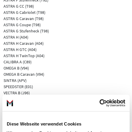
ASTRA F Stufenheck (T92)
ASTRA G CC (T98)
ASTRA G Cabriolet (T98)
ASTRA G Caravan (T98)
ASTRA G Coupe (T98)
ASTRA G Stufenheck (T98)
ASTRA H (A04)
ASTRA H Caravan (A04)
ASTRA H GTC (A04)
ASTRA H TwinTop (A04)
CALIBRA A (C89)
OMEGA B (V94)
OMEGA B Caravan (V94)
SINTRA (APV)
SPEEDSTER (E01)
VECTRA B (J96)
VECTRA B CC (J96)
VECTRA B Caravan (J96)
ZAFIRA / ZAFIRA FAMILY B (A05)
ZAFIRA A Großraumlimousine (T98)
ZAFIRA B Kasten/Großraumlimousine (A05)
Diese Webseite verwendet Cookies