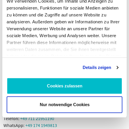
Wir verwenden Cookies, um Inhalte und Anzeigen zu
Altölannahme
personalisieren, Funktionen für soziale Medien anbieten
zu können und die Zugriffe auf unsere Website zu
Aufgrund der Altölverordnung sind wir bei Abgabe von
analysieren. Außerdem geben wir Informationen zu Ihrer
Verbrennungsmotorenöl und/oder Getriebeöl verpflichtet,
Verwendung unserer Website an unsere Partner für
solches gebrauchtes Öl sowie Ölfilter und die beim Ölwechsel
soziale Medien, Werbung und Analysen weiter. Unsere
regelmäßig anfallenden ölhaltige Abfälle (im Folgenden "Altöl")
Partner führen diese Informationen möglicherweise mit
zurückzunehmen. Unter der nachfolgend genannten Adresse
weiteren Daten zusammen, die Sie ihnen bereitgestellt
nehmen wir bis zu der von ihnen gekauften Menge Altöl an:
haben oder die sie im Rahmen Ihrer Nutzung der Dienste
ADDED VALUE Unlimited GmbH
gesammelt haben.
Details zeigen
Fritz-Müller-Str. 100
73730 Esslingen am Neckar
Deutschland
Cookies zulassen
E-Mail:
info@moto100.de
Nur notwendige Cookies
Mo-Fr 7:30-12:00 Uhr & 13:00 - 16:00 Uhr
Telefon:
+49 711 21951190
WhatsApp:
+49 174 1949813