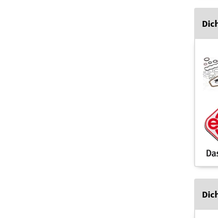
Dic
Dic