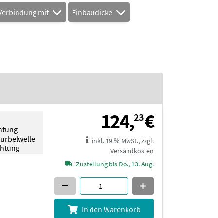
 Verbindung mit
Einbaudicke
124,23 
124,
€
23
chtung
Kurbelwelle
inkl. 19 % MwSt., zzgl.
chtung
Versandkosten
Zustellung bis Do., 13. Aug.
In den Warenkorb