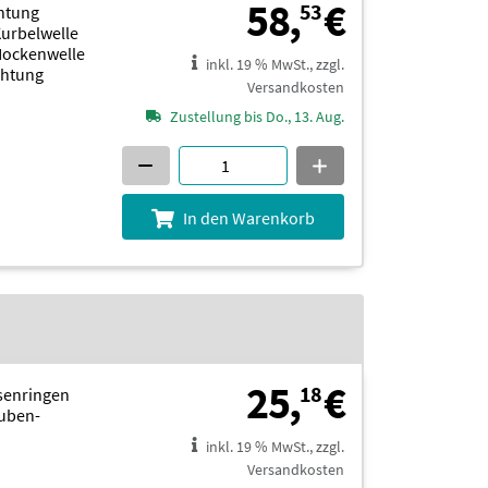
58,53 €
58,
€
53
chtung
Kurbelwelle
Nockenwelle
inkl. 19 % MwSt., zzgl.
chtung
Versandkosten
Zustellung bis Do., 13. Aug.
In den Warenkorb
25,18 €
25,
€
18
senringen
uben-
inkl. 19 % MwSt., zzgl.
Versandkosten