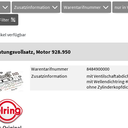
e
Zusatzinformation
Warentarifnummer
nur in
ilter
ikel verfügbar
htungsvollsatz, Motor 928.950
Warentarifnummer
8484900000
Zusatzinformation
mit Ventilschaftabdi
mit Wellendichtring-
ohne Zylinderkopfdi