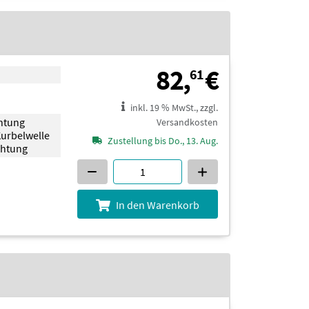
82,61 €
82,
€
61
inkl. 19 % MwSt., zzgl.
chtung
Versandkosten
Kurbelwelle
Zustellung bis Do., 13. Aug.
chtung
In den Warenkorb