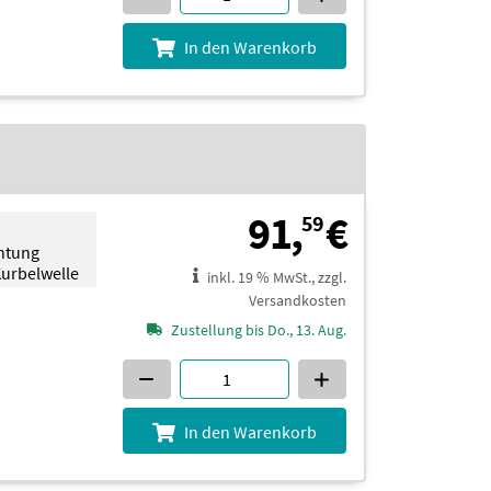
In den Warenkorb
91,59 €
91,
€
59
chtung
Kurbelwelle
inkl. 19 % MwSt., zzgl.
Versandkosten
Zustellung bis Do., 13. Aug.
In den Warenkorb