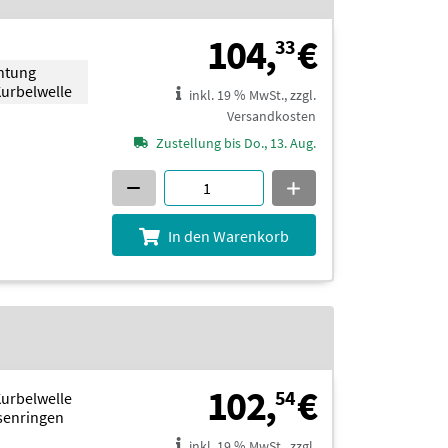
104,33 
104,
€
33
chtung
Kurbelwelle
inkl. 19 % MwSt., zzgl.
Versandkosten
Zustellung bis Do., 13. Aug.
In den Warenkorb
102,54 
102,
€
54
Kurbelwelle
senringen
inkl. 19 % MwSt., zzgl.