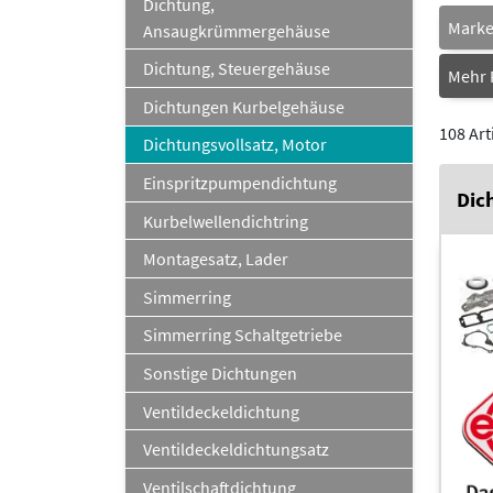
Dichtung,
Mark
Ansaugkrümmergehäuse
Dichtung, Steuergehäuse
Mehr F
Dichtungen Kurbelgehäuse
108 Art
Dichtungsvollsatz, Motor
Einspritzpumpendichtung
Dic
Kurbelwellendichtring
Montagesatz, Lader
Simmerring
Simmerring Schaltgetriebe
Sonstige Dichtungen
Ventildeckeldichtung
Ventildeckeldichtungsatz
Ventilschaftdichtung