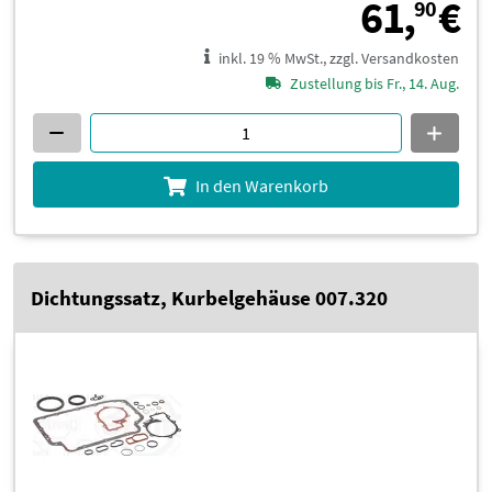
6
61,
€
90
inkl. 19 % MwSt., zzgl. Versandkosten
Zustellung bis Fr., 14. Aug.
In den Warenkorb
Dichtungssatz, Kurbelgehäuse 007.320