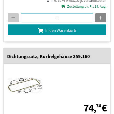
inkl. 19 % MwSt., zzgl. Versandkosten
Zustellung bis Fr., 14. Aug.
In den Warenkorb
Dichtungssatz, Kurbelgehäuse 359.160
7
74,
€
74