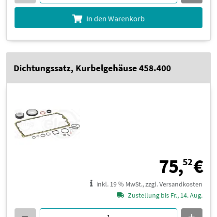
In den Warenkorb
Dichtungssatz, Kurbelgehäuse 458.400
7
75,
€
52
inkl. 19 % MwSt., zzgl. Versandkosten
Zustellung bis Fr., 14. Aug.