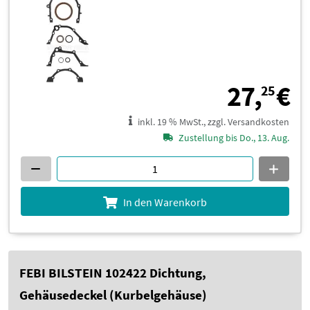
2
27,
€
25
inkl. 19 % MwSt., zzgl. Versandkosten
Zustellung bis Do., 13. Aug.
In den Warenkorb
FEBI BILSTEIN 102422 Dichtung,
Gehäusedeckel (Kurbelgehäuse)