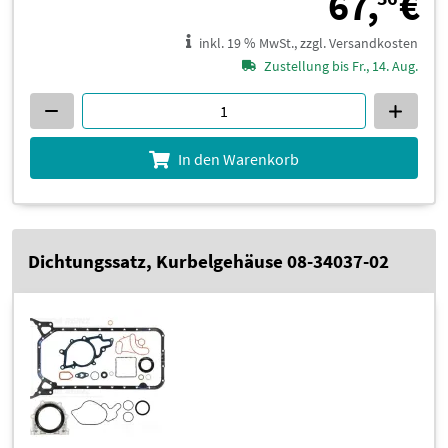
6
67,
€
inkl. 19 % MwSt., zzgl. Versandkosten
Zustellung bis Fr., 14. Aug.
In den Warenkorb
Dichtungssatz, Kurbelgehäuse 08-34037-02