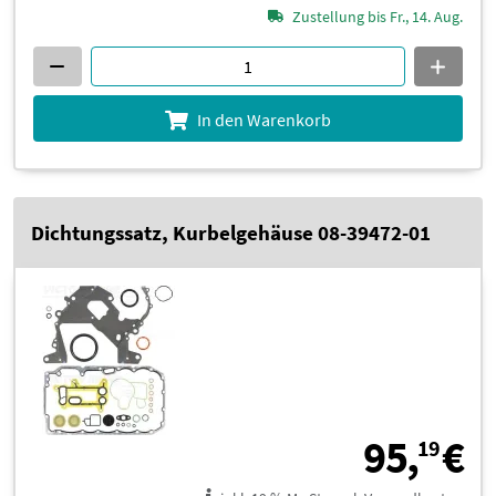
Zustellung bis Fr., 14. Aug.
In den Warenkorb
Dichtungssatz, Kurbelgehäuse 08-39472-01
9
95,
€
19