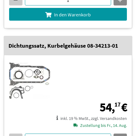
In den Warenkorb
Dichtungssatz, Kurbelgehäuse 08-34213-01
5
54,
€
17
inkl. 19 % MwSt., zzgl. Versandkosten
Zustellung bis Fr., 14. Aug.