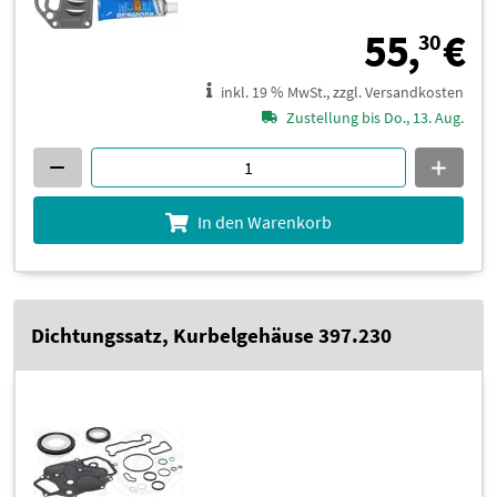
5
55,
€
30
inkl. 19 % MwSt., zzgl. Versandkosten
Zustellung bis Do., 13. Aug.
In den Warenkorb
Dichtungssatz, Kurbelgehäuse 397.230