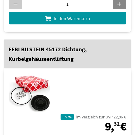
In den Warenkorb
FEBI BILSTEIN 45172 Dichtung,
Kurbelgehäuseentlüftung
im Vergleich zur UVP 22,86 €
–59%
9
9,
€
32