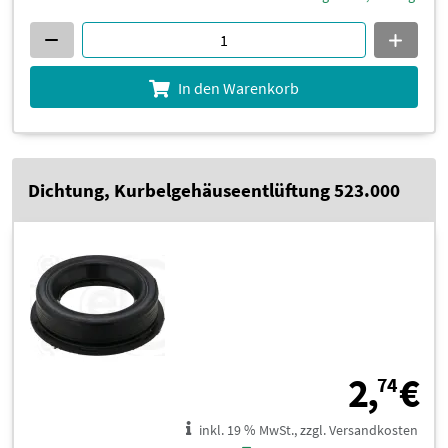
In den Warenkorb
Dichtung, Kurbelgehäuseentlüftung 523.000
2
2,
€
74
inkl. 19 % MwSt., zzgl. Versandkosten