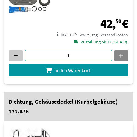
4
42,
€
50
inkl. 19 % MwSt., zzgl. Versandkosten
Zustellung bis Fr., 14. Aug.
In den Warenkorb
Dichtung, Gehäusedeckel (Kurbelgehäuse)
122.476