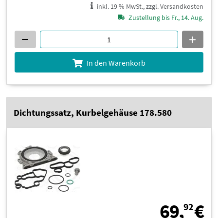
inkl. 19 % MwSt., zzgl. Versandkosten
Zustellung bis Fr., 14. Aug.
In den Warenkorb
Dichtungssatz, Kurbelgehäuse 178.580
6
69,
€
92