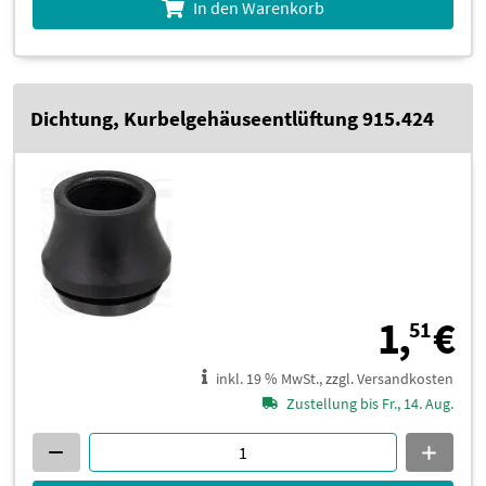
In den Warenkorb
Dichtung, Kurbelgehäuseentlüftung 915.424
1
1,
€
51
inkl. 19 % MwSt., zzgl. Versandkosten
Zustellung bis Fr., 14. Aug.