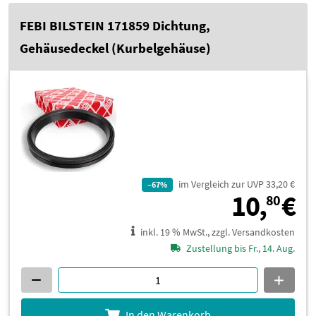
FEBI BILSTEIN 171859 Dichtung,
Gehäusedeckel (Kurbelgehäuse)
im Vergleich zur UVP 33,20 €
–67%
1
10,
€
80
inkl. 19 % MwSt., zzgl. Versandkosten
Zustellung bis Fr., 14. Aug.
In den Warenkorb