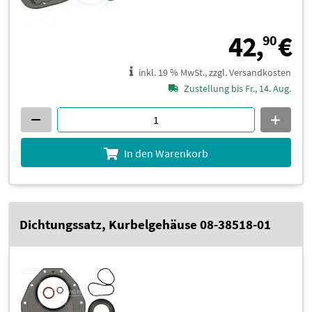
4
42,
€
90
inkl. 19 % MwSt., zzgl. Versandkosten
Zustellung bis Fr., 14. Aug.
In den Warenkorb
Dichtungssatz, Kurbelgehäuse 08-38518-01