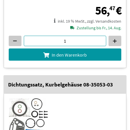
5
56,
€
47
inkl. 19 % MwSt., zzgl. Versandkosten
Zustellung bis Fr., 14. Aug.
In den Warenkorb
Dichtungssatz, Kurbelgehäuse 08-35053-03