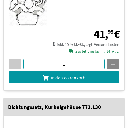
4
41,
€
95
inkl. 19 % MwSt., zzgl. Versandkosten
Zustellung bis Fr., 14. Aug.
In den Warenkorb
Dichtungssatz, Kurbelgehäuse 773.130