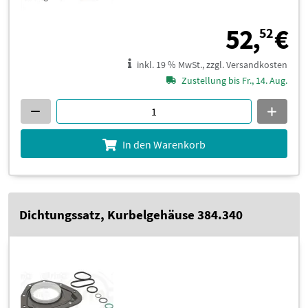
5
52,
€
52
inkl. 19 % MwSt., zzgl. Versandkosten
Zustellung bis Fr., 14. Aug.
In den Warenkorb
Dichtungssatz, Kurbelgehäuse 384.340