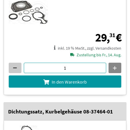
2
29,
€
31
inkl. 19 % MwSt., zzgl. Versandkosten
Zustellung bis Fr., 14. Aug.
In den Warenkorb
Dichtungssatz, Kurbelgehäuse 08-37464-01