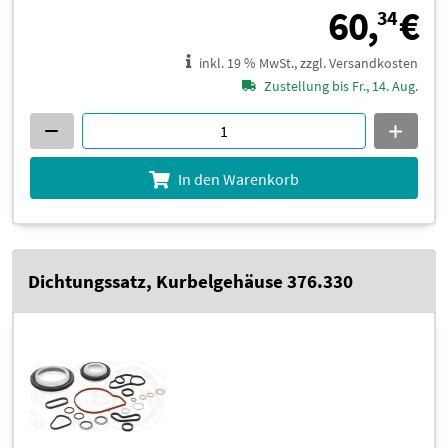
6
60,
€
34
inkl. 19 % MwSt., zzgl. Versandkosten
Zustellung bis Fr., 14. Aug.
In den Warenkorb
Dichtungssatz, Kurbelgehäuse 376.330