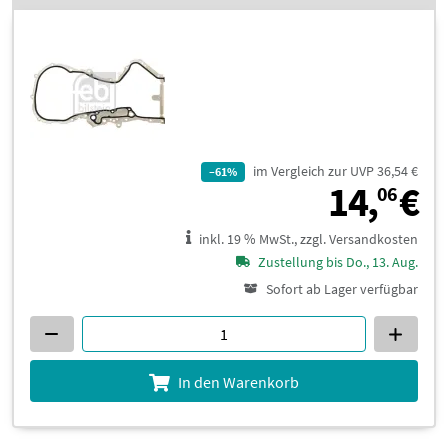
im Vergleich zur UVP 36,54 €
–61%
1
14,
€
06
inkl. 19 % MwSt., zzgl. Versandkosten
Zustellung bis Do., 13. Aug.
Sofort ab Lager verfügbar
In den Warenkorb