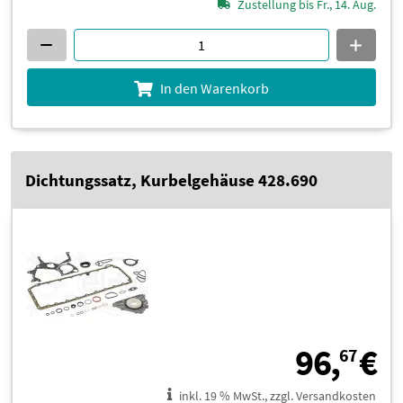
Zustellung bis Fr., 14. Aug.
In den Warenkorb
Dichtungssatz, Kurbelgehäuse 428.690
9
96,
€
67
inkl. 19 % MwSt., zzgl. Versandkosten