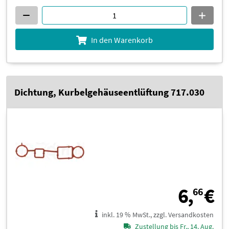
In den Warenkorb
Dichtung, Kurbelgehäuseentlüftung 717.030
6
6,
€
66
inkl. 19 % MwSt., zzgl. Versandkosten
Zustellung bis Fr., 14. Aug.