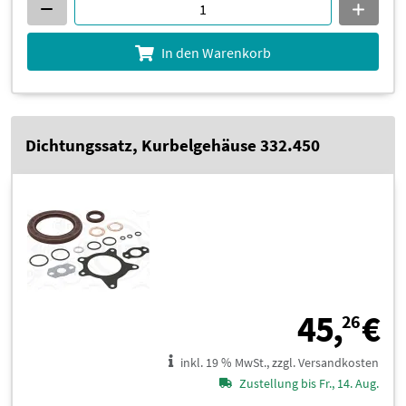
In den Warenkorb
Dichtungssatz, Kurbelgehäuse 332.450
4
45,
€
26
inkl. 19 % MwSt., zzgl. Versandkosten
Zustellung bis Fr., 14. Aug.