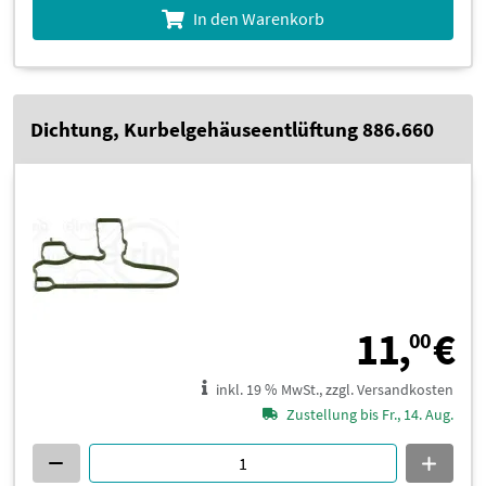
In den Warenkorb
Dichtung, Kurbelgehäuseentlüftung 886.660
1
11,
€
00
inkl. 19 % MwSt., zzgl. Versandkosten
Zustellung bis Fr., 14. Aug.