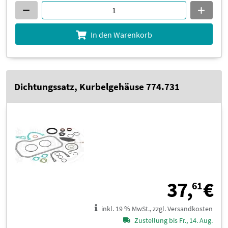
In den Warenkorb
Dichtungssatz, Kurbelgehäuse 774.731
3
37,
€
61
inkl. 19 % MwSt., zzgl. Versandkosten
Zustellung bis Fr., 14. Aug.