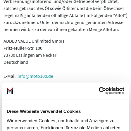
Verbrennungsmotorenöl und/oder Getriebeöl verpflichtet,
solches gebrauchtes Öl sowie Ölfilter und die beim Ölwechsel
regelmäßig anfallenden ölhaltige Abfälle (im Folgenden "Altöl")
zurückzunehmen. Unter der nachfolgend genannten Adresse
nehmen wir bis zu der von ihnen gekauften Menge Altöl an:
ADDED VALUE Unlimited GmbH
Fritz-Müller-Str. 100
73730 Esslingen am Neckar
Deutschland
E-Mail:
info@moto100.de
Mo-Fr 7:30-12:00 Uhr & 13:00 - 16:00 Uhr
Telefon:
+49 711 21951190
WhatsApp:
+49 174 1949813
Diese Webseite verwendet Cookies
Sie können das Altöl auch während unserer Öffnungszeiten
Wir verwenden Cookies, um Inhalte und Anzeigen zu
Montag bis Freitag von 7:30 bis 12:00 Uhr & 13:00 bis 16:00 Uhr
personalisieren, Funktionen für soziale Medien anbieten
abgeben.