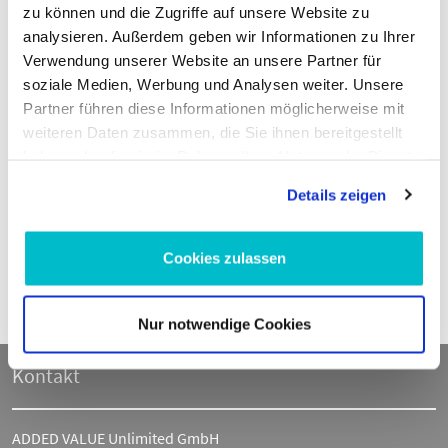
zu können und die Zugriffe auf unsere Website zu
Es besteht auch die Möglichkeit, das Altöl an uns
analysieren. Außerdem geben wir Informationen zu Ihrer
zurückzusenden. Nehmen Sie auch zur Kenntnis, dass wir die
Verwendung unserer Website an unsere Partner für
Kosten der Rücksendung von Altöl nicht übernehmen. Bitte
soziale Medien, Werbung und Analysen weiter. Unsere
beachten Sie, dass für das Versenden besondere
Partner führen diese Informationen möglicherweise mit
Transportbedingungen, insbesondere die Bestimmungen zum
weiteren Daten zusammen, die Sie ihnen bereitgestellt
Gefahrgut gelten können; bitte holen Sie vor der Versendung
haben oder die sie im Rahmen Ihrer Nutzung der Dienste
entsprechende Informationen bei ihrem Versanddienstleister
gesammelt haben.
ein.
Details zeigen
Wir empfehlen Ihnen, sofern Sie den Ölwechsel vornehmen,
das Altöl an den entsprechenden Annahmestellen Ihres
Cookies zulassen
Wohnortes zu entsorgen. In der Regel reicht ein Anruf bei der
Gemeinde aus, um zu erfahren, ob ihr örtlicher ansässiger
Wertstoffhof Altöl annehmen kann.
Nur notwendige Cookies
Kontakt
ADDED VALUE Unlimited GmbH