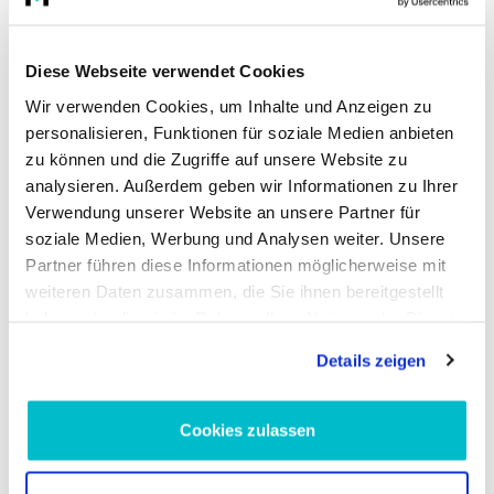
PASSAT B7 (362)
PASSAT B7 Variant (365)
PASSAT CC B6 (357)
Diese Webseite verwendet Cookies
SCIROCCO III (137, 138)
SHARAN (7N1, 7N2)
Wir verwenden Cookies, um Inhalte und Anzeigen zu
SHARAN Kasten/Großraumlimousine (7N1, 7N2)
personalisieren, Funktionen für soziale Medien anbieten
TIGUAN (5N_)
zu können und die Zugriffe auf unsere Website zu
TIGUAN VAN (5N_)
analysieren. Außerdem geben wir Informationen zu Ihrer
Verwendung unserer Website an unsere Partner für
Altölannahme
soziale Medien, Werbung und Analysen weiter. Unsere
Partner führen diese Informationen möglicherweise mit
Aufgrund der Altölverordnung sind wir bei Abgabe von
weiteren Daten zusammen, die Sie ihnen bereitgestellt
Verbrennungsmotorenöl und/oder Getriebeöl verpflichtet,
haben oder die sie im Rahmen Ihrer Nutzung der Dienste
solches gebrauchtes Öl sowie Ölfilter und die beim Ölwechsel
gesammelt haben.
regelmäßig anfallenden ölhaltige Abfälle (im Folgenden "Altöl")
Details zeigen
zurückzunehmen. Unter der nachfolgend genannten Adresse
nehmen wir bis zu der von ihnen gekauften Menge Altöl an:
Cookies zulassen
ADDED VALUE Unlimited GmbH
Fritz-Müller-Str. 100