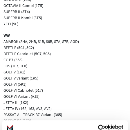
OCTAVIA II Combi (1Z5)
SUPERB II (3T4)
SUPERB II Kombi (3T5)
YETI (5L)
VW
AMAROK (2HA, 2HB, S1B, S6B, S7A, S7B, AGD)
BEETLE (5C1, 5C2)
BEETLE Cabriolet (5C7, 5C8)
CC B7 (358)
EOS (1F7, 1F8)
GOLF V (1K1)
GOLF V Variant (1K5)
GOLF VI (5K1)
GOLF VI Cabriolet (517)
GOLF VI Variant (AJ5)
JETTA III (1K2)
JETTA IV (162, 163, AV3, AV2)
PASSAT ALLTRACK B7 Variant (365)
PASSAT B6 (3C2)
PASSAT B6 Variant (3C5)