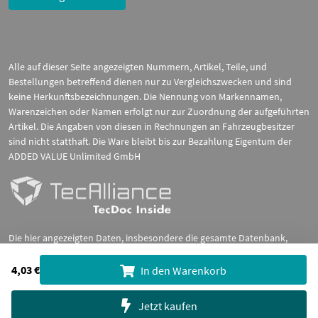
Alle auf dieser Seite angezeigten Nummern, Artikel, Teile, und
Bestellungen betreffend dienen nur zu Vergleichszwecken und sind
keine Herkunftsbezeichnungen. Die Nennung von Markennamen,
Warenzeichen oder Namen erfolgt nur zur Zuordnung der aufgeführten
Artikel. Die Angaben von diesen in Rechnungen an Fahrzeugbesitzer
sind nicht statthaft. Die Ware bleibt bis zur Bezahlung Eigentum der
ADDED VALUE Unlimited GmbH
Die hier angezeigten Daten, insbesondere die gesamte Datenbank,
dürfen nicht kopiert werden. Es ist zu unterlassen, die Daten oder die
gesamte Datenbank ohne vorherige Zustimmung TecDocs zu
4,03 €
In den Warenkorb
vervielfältigen, zu verbreiten und/oder diese Handlungen durch Dritte
ausführen zu lassen. Ein Zuwiderhandeln stellt eine
Jetzt kaufen
Urheberrechtsverletzung dar und wird verfolgt.