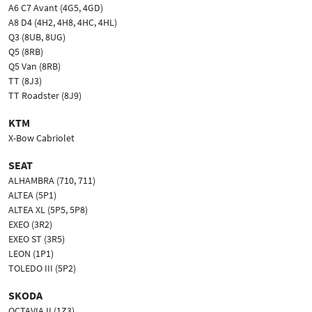
A6 C7 Avant (4G5, 4GD)
A8 D4 (4H2, 4H8, 4HC, 4HL)
Q3 (8UB, 8UG)
Q5 (8RB)
Q5 Van (8RB)
TT (8J3)
TT Roadster (8J9)
KTM
X-Bow Cabriolet
SEAT
ALHAMBRA (710, 711)
ALTEA (5P1)
ALTEA XL (5P5, 5P8)
EXEO (3R2)
EXEO ST (3R5)
LEON (1P1)
TOLEDO III (5P2)
SKODA
OCTAVIA II (1Z3)