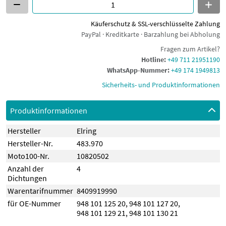
Käuferschutz & SSL-verschlüsselte Zahlung
PayPal · Kreditkarte · Barzahlung bei Abholung
Fragen zum Artikel?
Hotline:
+49 711 21951190
WhatsApp-Nummer:
+49 174 1949813
Sicherheits- und Produktinformationen
Produktinformationen
Hersteller
Elring
Hersteller-Nr.
483.970
Moto100-Nr.
10820502
Anzahl der
4
Dichtungen
Warentarifnummer
8409919990
für OE-Nummer
948 101 125 20
,
948 101 127 20
,
948 101 129 21
,
948 101 130 21