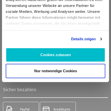
Verwendung unserer Website an unsere Partner für
E-Mail:
info@moto100.de
soziale Medien, Werbung und Analysen weiter. Unsere
Partner führen diese Informationen möglicherweise mit
Mo-Fr 7:30-12:00 Uhr & 13:00 - 16:00 Uhr
weiteren Daten zusammen, die Sie ihnen bereitgestellt
Telefon:
+49 711 21951190
haben oder die sie im Rahmen Ihrer Nutzung der Dienste
WhatsApp:
+49 174 1949813
gesammelt haben.
Details zeigen
Sicher einkaufen
Cookies zulassen
Nur notwendige Cookies
SSL-
Trusted Shops
Verschlüsselung
zertifiziert
Sicher bezahlen
PayPal
Kreditkarte