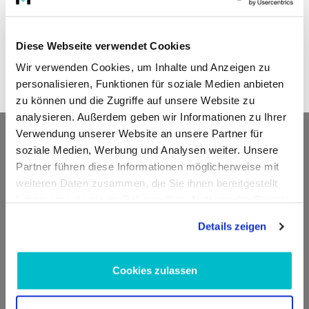
S-KLASSE (W222, V222, X222)
S-KLASSE Cabriolet (A217)
S-KLASSE Coupe (C216)
Diese Webseite verwendet Cookies
S-KLASSE Coupe (C217)
SL (R231)
Wir verwenden Cookies, um Inhalte und Anzeigen zu
SLK (R172)
personalisieren, Funktionen für soziale Medien anbieten
zu können und die Zugriffe auf unsere Website zu
analysieren. Außerdem geben wir Informationen zu Ihrer
Kontakt
Verwendung unserer Website an unsere Partner für
soziale Medien, Werbung und Analysen weiter. Unsere
Partner führen diese Informationen möglicherweise mit
ADDED VALUE Unlimited GmbH
weiteren Daten zusammen, die Sie ihnen bereitgestellt
Fritz-Müller-Str. 100
haben oder die sie im Rahmen Ihrer Nutzung der Dienste
73730 Esslingen am Neckar
gesammelt haben.
Deutschland
Details zeigen
E-Mail:
info@moto100.de
Cookies zulassen
Mo-Fr 7:30-12:00 Uhr & 13:00 - 16:00 Uhr