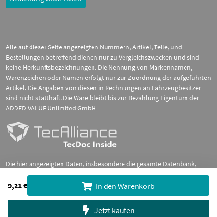
Alle auf dieser Seite angezeigten Nummern, Artikel, Teile, und
Bestellungen betreffend dienen nur zu Vergleichszwecken und sind
keine Herkunftsbezeichnungen. Die Nennung von Markennamen,
Warenzeichen oder Namen erfolgt nur zur Zuordnung der aufgeführten
Artikel. Die Angaben von diesen in Rechnungen an Fahrzeugbesitzer
sind nicht statthaft. Die Ware bleibt bis zur Bezahlung Eigentum der
ADDED VALUE Unlimited GmbH
Die hier angezeigten Daten, insbesondere die gesamte Datenbank,
dürfen nicht kopiert werden. Es ist zu unterlassen, die Daten oder die
gesamte Datenbank ohne vorherige Zustimmung TecDocs zu
9,21 €
In den Warenkorb
vervielfältigen, zu verbreiten und/oder diese Handlungen durch Dritte
ausführen zu lassen. Ein Zuwiderhandeln stellt eine
Jetzt kaufen
Urheberrechtsverletzung dar und wird verfolgt.