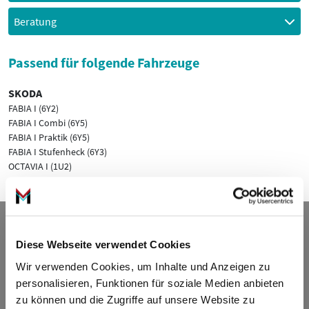
Beratung
Passend für folgende Fahrzeuge
SKODA
FABIA I (6Y2)
FABIA I Combi (6Y5)
FABIA I Praktik (6Y5)
FABIA I Stufenheck (6Y3)
OCTAVIA I (1U2)
Kontakt
Diese Webseite verwendet Cookies
ADDED VALUE Unlimited GmbH
Wir verwenden Cookies, um Inhalte und Anzeigen zu
Fritz-Müller-Str. 100
personalisieren, Funktionen für soziale Medien anbieten
73730 Esslingen am Neckar
zu können und die Zugriffe auf unsere Website zu