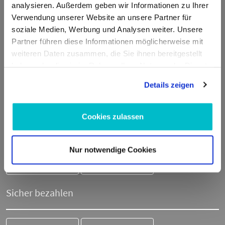
Deutschland
analysieren. Außerdem geben wir Informationen zu Ihrer
Verwendung unserer Website an unsere Partner für
E-Mail:
info@moto100.de
soziale Medien, Werbung und Analysen weiter. Unsere
Partner führen diese Informationen möglicherweise mit
Mo-Fr 7:30-12:00 Uhr & 13:00 - 16:00 Uhr
weiteren Daten zusammen, die Sie ihnen bereitgestellt
Telefon:
+49 711 21951190
haben oder die sie im Rahmen Ihrer Nutzung der Dienste
WhatsApp:
+49 174 1949813
gesammelt haben.
Details zeigen
Cookies zulassen
Sicher einkaufen
Nur notwendige Cookies
SSL-
Trusted Shops
Verschlüsselung
zertifiziert
Sicher bezahlen