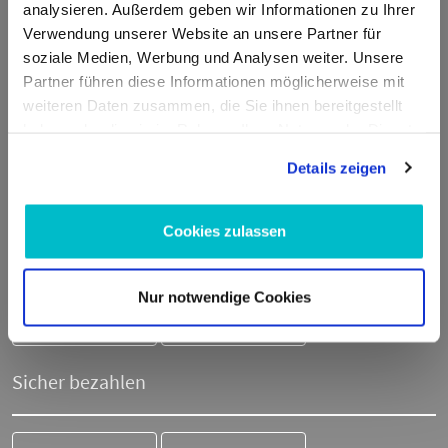
Deutschland
analysieren. Außerdem geben wir Informationen zu Ihrer
Verwendung unserer Website an unsere Partner für
E-Mail:
info@moto100.de
soziale Medien, Werbung und Analysen weiter. Unsere
Partner führen diese Informationen möglicherweise mit
Mo-Fr 7:30-12:00 Uhr & 13:00 - 16:00 Uhr
weiteren Daten zusammen, die Sie ihnen bereitgestellt
Telefon:
+49 711 21951190
haben oder die sie im Rahmen Ihrer Nutzung der Dienste
WhatsApp:
+49 174 1949813
gesammelt haben.
Details zeigen
Cookies zulassen
Sicher einkaufen
Nur notwendige Cookies
SSL-
Trusted Shops
Verschlüsselung
zertifiziert
Sicher bezahlen