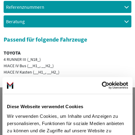
Referenznummern
Beratung
Passend für folgende Fahrzeuge
TOYOTA
4 RUNNER III (_N18_)
HIACE IV Bus (__H1_, __H2_)
HIACE IV Kasten (__H1_, __H2_)
Kontakt
Diese Webseite verwendet Cookies
ADDED VALUE Unlimited GmbH
Wir verwenden Cookies, um Inhalte und Anzeigen zu
Fritz-Müller-Str. 100
personalisieren, Funktionen für soziale Medien anbieten
73730 Esslingen am Neckar
zu können und die Zugriffe auf unsere Website zu