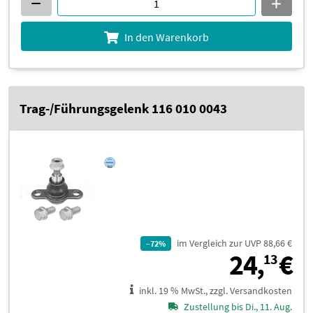
In den Warenkorb
Trag-/Führungsgelenk 116 010 0043
im Vergleich zur UVP 88,66 €
–72%
2
24,
€
13
inkl. 19 % MwSt., zzgl. Versandkosten
Zustellung bis Di., 11. Aug.