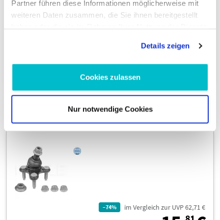
Partner führen diese Informationen möglicherweise mit
inkl. 19 % MwSt., zzgl. Versandkosten
weiteren Daten zusammen, die Sie ihnen bereitgestellt
Zustellung bis Di., 11. Aug.
haben oder die sie im Rahmen Ihrer Nutzung der Dienste
gesammelt haben.
Details zeigen
In den Warenkorb
Cookies zulassen
Nur notwendige Cookies
Trag-/Führungsgelenk 116 010 0016
im Vergleich zur UVP 62,71 €
–74%
81