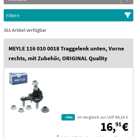
Filtern
361 Artikel verfügbar
MEYLE 116 010 0018 Traggelenk unten, Vorne
rechts, mit Zubehör, ORIGINAL Quality
im Vergleich zur UVP 84,19 €
–79%
1
16,
€
91