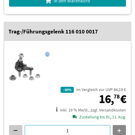
In den Warenkorb
Trag-/Führungsgelenk 116 010 0017
im Vergleich zur UVP 84,19 €
–80%
1
16,
€
78
inkl. 19 % MwSt., zzgl. Versandkosten
Zustellung bis Di., 11. Aug.