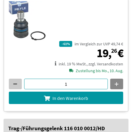
im Vergleich zur UVP 49,74 €
–61%
1
19,
€
26
inkl. 19 % MwSt., zzgl. Versandkosten
Zustellung bis Mo., 10. Aug.
In den Warenkorb
Trag-/Führungsgelenk 116 010 0012/HD