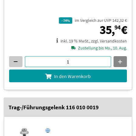
im Vergleich zur UVP 142,32 €
–74%
3
35,
€
94
inkl. 19 % MwSt., zzgl. Versandkosten
Zustellung bis Mo., 10. Aug.
In den Warenkorb
Trag-/Führungsgelenk 116 010 0019