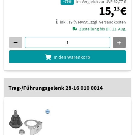
im Vergleich zur UVP 62,77 €
–75%
1
15,
€
13
inkl. 19 % MwSt., zzgl. Versandkosten
Zustellung bis Di., 11. Aug.
In den Warenkorb
Trag-/Führungsgelenk 28-16 010 0014