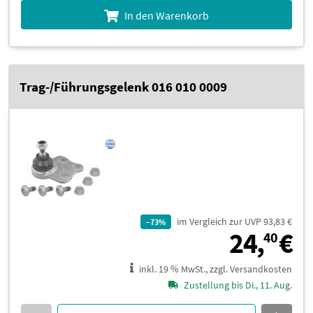
In den Warenkorb
Trag-/Führungsgelenk 016 010 0009
im Vergleich zur UVP 93,83 €
–73%
2
24,
€
40
inkl. 19 % MwSt., zzgl. Versandkosten
Zustellung bis Di., 11. Aug.