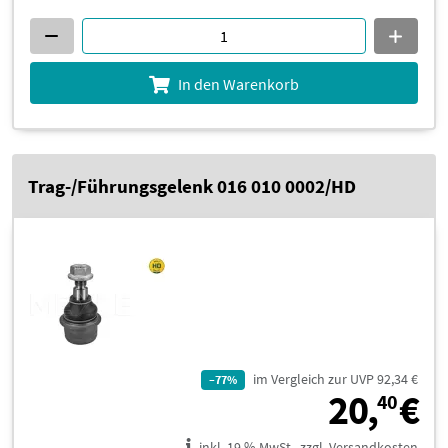
In den Warenkorb
Trag-/Führungsgelenk 016 010 0002/HD
im Vergleich zur UVP 92,34 €
–77%
2
20,
€
40
inkl. 19 % MwSt., zzgl. Versandkosten