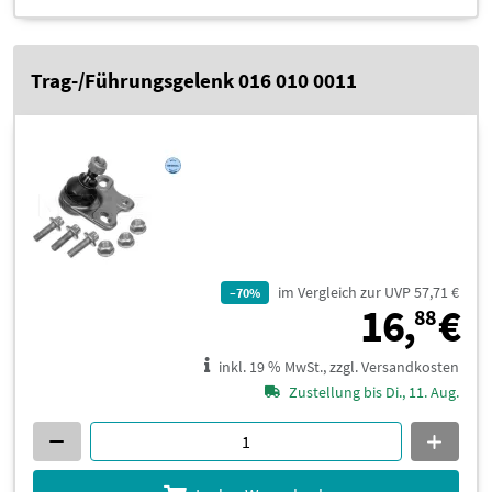
Trag-/Führungsgelenk 016 010 0011
im Vergleich zur UVP 57,71 €
–70%
1
16,
€
88
inkl. 19 % MwSt., zzgl. Versandkosten
Zustellung bis Di., 11. Aug.