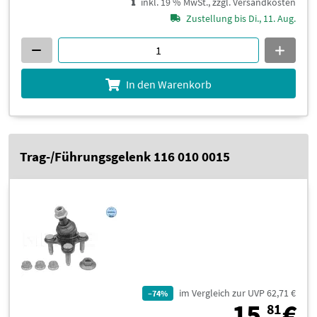
inkl. 19 % MwSt., zzgl. Versandkosten
Zustellung bis Di., 11. Aug.
In den Warenkorb
Trag-/Führungsgelenk 116 010 0015
im Vergleich zur UVP 62,71 €
–74%
1
15,
€
81