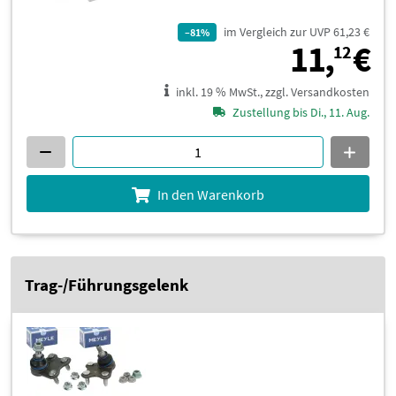
im Vergleich zur UVP 61,23 €
–81%
1
11,
€
12
inkl. 19 % MwSt., zzgl. Versandkosten
Zustellung bis Di., 11. Aug.
In den Warenkorb
Trag-/Führungsgelenk