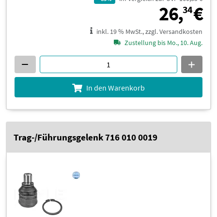
2
26,
€
34
inkl. 19 % MwSt., zzgl. Versandkosten
Zustellung bis Mo., 10. Aug.
In den Warenkorb
Trag-/Führungsgelenk 716 010 0019