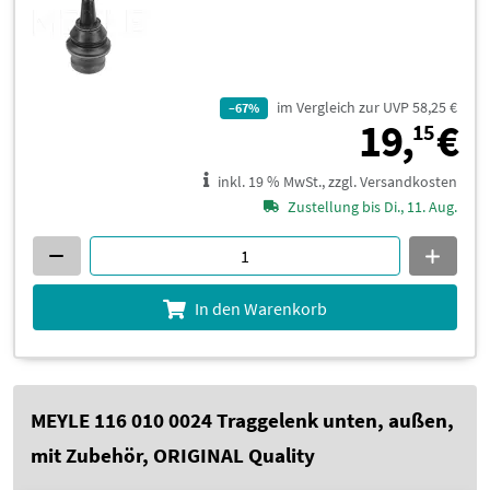
im Vergleich zur UVP 58,25 €
–67%
1
19,
€
15
inkl. 19 % MwSt., zzgl. Versandkosten
Zustellung bis Di., 11. Aug.
In den Warenkorb
MEYLE 116 010 0024 Traggelenk unten, außen,
mit Zubehör, ORIGINAL Quality