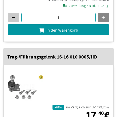
Zustellung bis Di., 11. Aug.
In den Warenkorb
Trag-/Führungsgelenk 16-16 010 0005/HD
im Vergleich zur UVP 99,25 €
–82%
1
17,
€
40