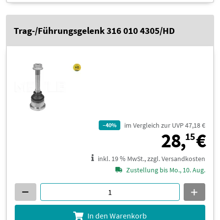
Trag-/Führungsgelenk 316 010 4305/HD
im Vergleich zur UVP 47,18 €
–40%
2
28,
€
15
inkl. 19 % MwSt., zzgl. Versandkosten
Zustellung bis Mo., 10. Aug.
In den Warenkorb