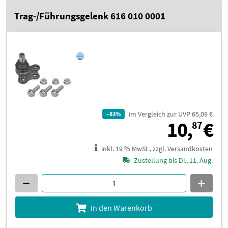
Trag-/Führungsgelenk 616 010 0001
im Vergleich zur UVP 65,09 €
–83%
1
10,
€
87
inkl. 19 % MwSt., zzgl. Versandkosten
Zustellung bis Di., 11. Aug.
In den Warenkorb