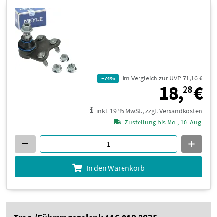
im Vergleich zur UVP 71,16 €
–74%
1
18,
€
28
inkl. 19 % MwSt., zzgl. Versandkosten
Zustellung bis Mo., 10. Aug.
In den Warenkorb
Trag-/Führungsgelenk 116 010 0025