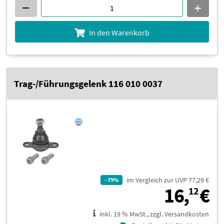
In den Warenkorb
Trag-/Führungsgelenk 116 010 0037
im Vergleich zur UVP 77,29 €
–79%
1
16,
€
12
inkl. 19 % MwSt., zzgl. Versandkosten