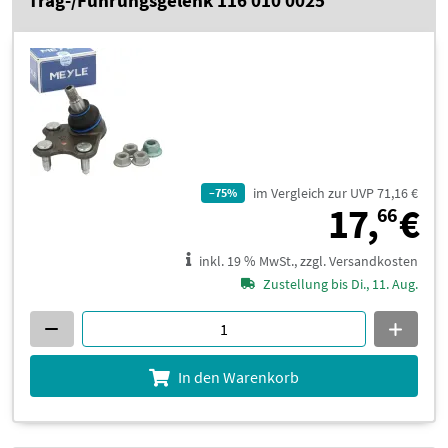
im Vergleich zur UVP 71,16 €
–75%
1
17,
€
66
inkl. 19 % MwSt., zzgl. Versandkosten
Zustellung bis Di., 11. Aug.
In den Warenkorb