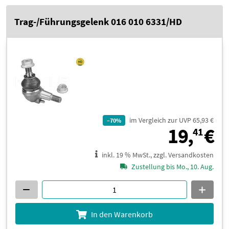
Trag-/Führungsgelenk 016 010 6331/HD
im Vergleich zur UVP 65,93 €
–70%
1
19,
€
41
inkl. 19 % MwSt., zzgl. Versandkosten
Zustellung bis Mo., 10. Aug.
In den Warenkorb