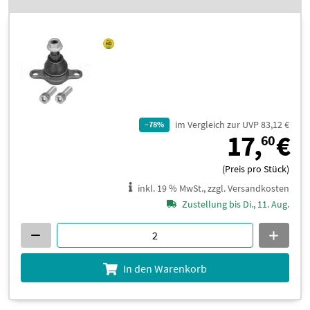
im Vergleich zur UVP 83,12 €
–78%
1
17,
€
60
(Preis pro Stück)
inkl. 19 % MwSt., zzgl. Versandkosten
Zustellung bis Di., 11. Aug.
In den Warenkorb