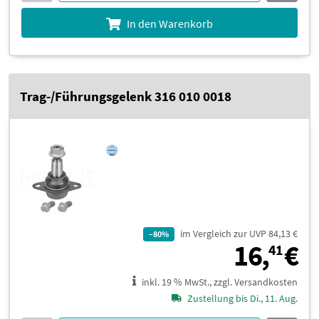
In den Warenkorb
Trag-/Führungsgelenk 316 010 0018
im Vergleich zur UVP 84,13 €
–80%
1
16,
€
41
inkl. 19 % MwSt., zzgl. Versandkosten
Zustellung bis Di., 11. Aug.