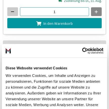
Zustellung bis Di., 11. Aug.
In den Warenkorb
Trag-/Führungsgelenk 16-16 010 0019
Diese Webseite verwendet Cookies
Wir verwenden Cookies, um Inhalte und Anzeigen zu
personalisieren, Funktionen für soziale Medien anbieten
zu können und die Zugriffe auf unsere Website zu
analysieren. Außerdem geben wir Informationen zu Ihrer
im Vergleich zur UVP 78,84 €
–79%
1
16,
€
Verwendung unserer Website an unsere Partner für
03
soziale Medien, Werbung und Analysen weiter. Unsere