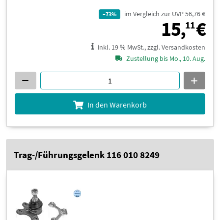
im Vergleich zur UVP 56,76 €
–73%
1
15,
€
11
inkl. 19 % MwSt., zzgl. Versandkosten
Zustellung bis Mo., 10. Aug.
In den Warenkorb
Trag-/Führungsgelenk 116 010 8249