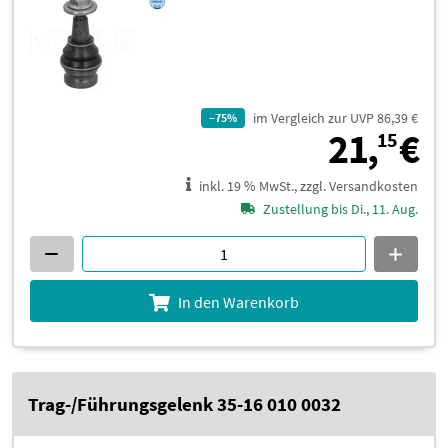
im Vergleich zur UVP 86,39 €
–75%
2
21,
€
15
inkl. 19 % MwSt., zzgl. Versandkosten
Zustellung bis Di., 11. Aug.
In den Warenkorb
Trag-/Führungsgelenk 35-16 010 0032