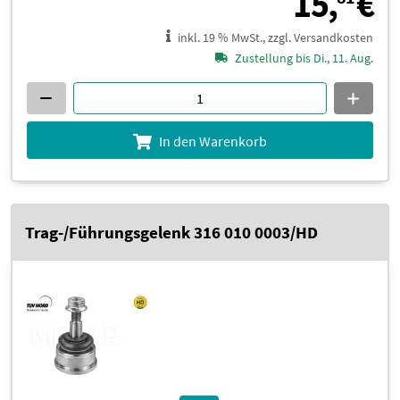
1
15,
€
inkl. 19 % MwSt., zzgl. Versandkosten
Zustellung bis Di., 11. Aug.
In den Warenkorb
Trag-/Führungsgelenk 316 010 0003/HD