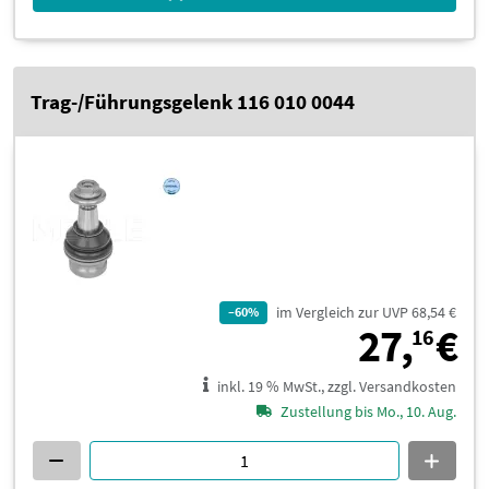
Trag-/Führungsgelenk 116 010 0044
im Vergleich zur UVP 68,54 €
–60%
2
27,
€
16
inkl. 19 % MwSt., zzgl. Versandkosten
Zustellung bis Mo., 10. Aug.