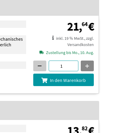
21,64 €
21,
€
64
inkl. 19 % MwSt., zzgl.
echanisches
erlich
Versandkosten
Zustellung bis Mo., 10. Aug.
In den Warenkorb
13,82 €
13,
€
82