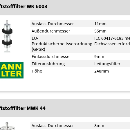
tstofffilter WK 6003
Auslass-Durchmesser
11mm
Außendurchmesser
55mm
EU-
IEC 60417-6183 m
Produktsicherheitsverordnung
Fachwissen erford
(GPSR)
Einlassdurchmesser
9mm
Filterausführung
Leitungsfilter
Höhe
248mm
ftstofffilter MWK 44
Auslass-Durchmesser
8mm