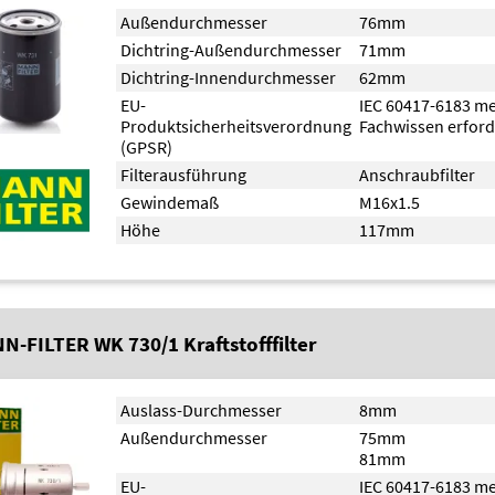
Außendurchmesser
76mm
Dichtring-Außendurchmesser
71mm
Dichtring-Innendurchmesser
62mm
EU-
IEC 60417-6183 m
Produktsicherheitsverordnung
Fachwissen erford
(GPSR)
Filterausführung
Anschraubfilter
Gewindemaß
M16x1.5
Höhe
117mm
N-FILTER WK 730/1 Kraftstofffilter
Auslass-Durchmesser
8mm
Außendurchmesser
75mm
81mm
EU-
IEC 60417-6183 m