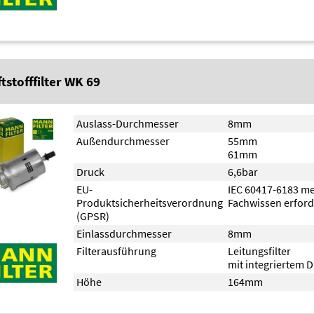
tstofffilter WK 69
Auslass-Durchmesser
8mm
Außendurchmesser
55mm
61mm
Druck
6,6bar
EU-
IEC 60417-6183 m
Produktsicherheitsverordnung
Fachwissen erford
(GPSR)
Einlassdurchmesser
8mm
Filterausführung
Leitungsfilter
mit integriertem 
Höhe
164mm