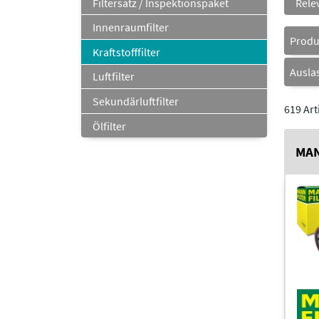
Filtersatz / Inspektionspaket
Innenraumfilter
Prod
Kraftstofffilter
Ausla
Luftfilter
Sekundärluftfilter
619 Art
Ölfilter
MAN