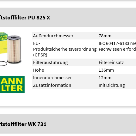
tstofffilter PU 825 X
Außendurchmesser
78mm
EU-
IEC 60417-6183 m
Produktsicherheitsverordnung
Fachwissen erford
(GPSR)
Filterausführung
Filtereinsatz
Höhe
136mm
Innendurchmesser
12mm
Zusatzinformation
mit Dichtung
tstofffilter WK 731