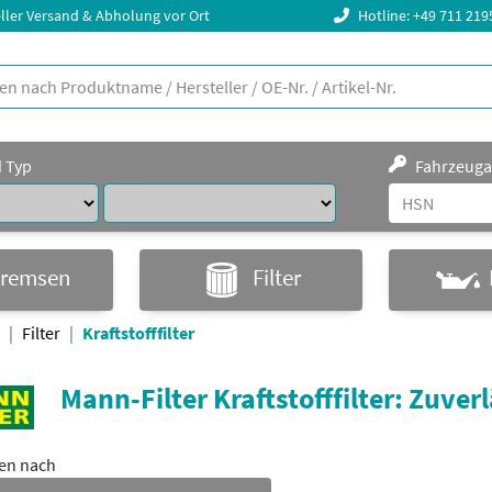
ller Versand & Abholung vor Ort
Hotline: +49 711 21
d Typ
Fahrzeuga
remsen
Filter
Filter
Kraftstofffilter
Mann-Filter Kraftstofffilter: Zuver
ren nach