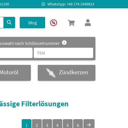
951190
WhatsApp: +49 174 1949813
Blog
uswahl nach Schlüsselnummer
Motoröl
Zündkerzen
lässige Filterlösungen
1
2
3
4
5
6