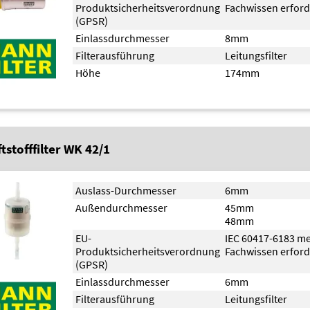
Produktsicherheitsverordnung
Fachwissen erford
(GPSR)
Einlassdurchmesser
8mm
Filterausführung
Leitungsfilter
Höhe
174mm
tstofffilter WK 42/1
Auslass-Durchmesser
6mm
Außendurchmesser
45mm
48mm
EU-
IEC 60417-6183 m
Produktsicherheitsverordnung
Fachwissen erford
(GPSR)
Einlassdurchmesser
6mm
Filterausführung
Leitungsfilter