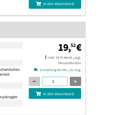
In den Warenkorb
19,52 €
19,
€
52
inkl. 19 % MwSt., zzgl.
Versandkosten
echanisches
Zustellung bis Mo., 10. Aug.
erlich
In den Warenkorb
Druckregler