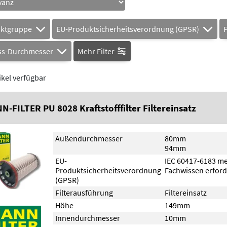
uktgruppe
EU-Produktsicherheitsverordnung (GPSR)
ss-Durchmesser
Mehr Filter
ikel verfügbar
N-FILTER PU 8028 Kraftstofffilter Filtereinsatz
Außendurchmesser
80mm
94mm
EU-
IEC 60417-6183 m
Produktsicherheitsverordnung
Fachwissen erford
(GPSR)
Filterausführung
Filtereinsatz
Höhe
149mm
Innendurchmesser
10mm