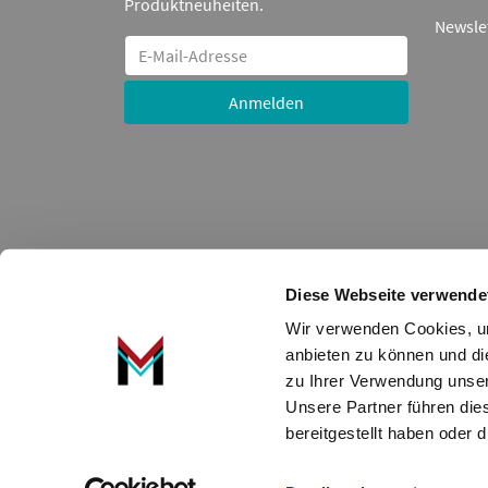
Produktneuheiten.
Newsle
Anmelden
Diese Webseite verwende
Wir verwenden Cookies, um
Alle auf dieser Seite angezeigten Nummern, Artikel, Te
anbieten zu können und di
Markennamen, Warenzeichen oder Namen erfolgt nur zur 
zu Ihrer Verwendung unser
bleibt bis zur Bezahlung Eigentum der ADDED VALUE U
Unsere Partner führen die
Die hier angezeigten Daten, insbesondere die gesamte Da
bereitgestellt haben oder
Datenbank ohne vorherige Zustimmung TecDocs zu vervie
Zuwiderhandeln stellt eine Urheberrechtsverletzung dar