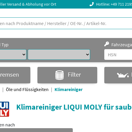
ller Versand & Abholung vor Ort
Hotline: +49 711 21
d Typ
Fahrzeuga
remsen
Filter
Öle und Flüssigkeiten
Klimareiniger
Klimareiniger LIQUI MOLY für sau
ren nach