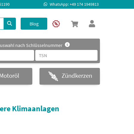
951190
WhatsApp: +49 174 1949813
Blog
uswahl nach Schlüsselnummer
Motoröl
Zündkerzen
bere Klimaanlagen