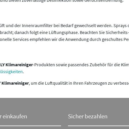
nd bieten zuverlässige Desinfektion sowie Geruchsentfernung.
rüft und der Innenraumfilter bei Bedarf gewechselt werden. Spra
bracht; danach folgt eine Lüftungsphase. Beachten Sie Sicherheit
ionelle Services empfehlen wir die Anwendung durch geschultes Per
LY Klimareiniger
-Produkten sowie passendes Zubehör für die Klim
lüssigkeiten
.
 Klimareiniger
, um die Luftqualität in Ihren Fahrzeugen zu verbes
r einkaufen
Sicher bezahlen