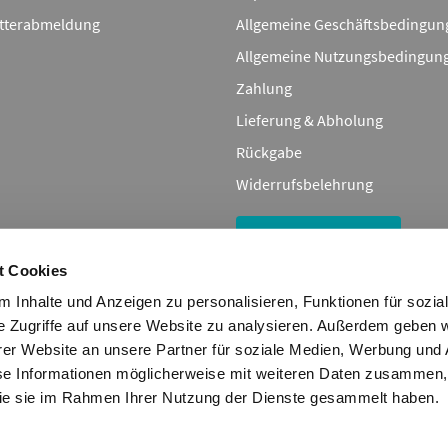
tterabmeldung
Allgemeine Geschäftsbedingun
Allgemeine Nutzungsbedingun
Zahlung
Lieferung & Abholung
Rückgabe
Widerrufsbelehrung
Bestellung widerrufen
t Cookies
 Inhalte und Anzeigen zu personalisieren, Funktionen für sozia
ile, und Bestellungen betreffend dienen nur zu Vergleichszwecken und sind
e Zugriffe auf unsere Website zu analysieren. Außerdem geben w
Zuordnung der aufgeführten Artikel. Die Angaben von diesen in Rechnungen
er Website an unsere Partner für soziale Medien, Werbung und 
nlimited GmbH
se Informationen möglicherweise mit weiteren Daten zusammen, 
tenbank, dürfen nicht kopiert werden. Es ist zu unterlassen, die Daten ode
 die sie im Rahmen Ihrer Nutzung der Dienste gesammelt haben.
lfältigen, zu verbreiten und/oder diese Handlungen durch Dritte ausführen
 und wird verfolgt.