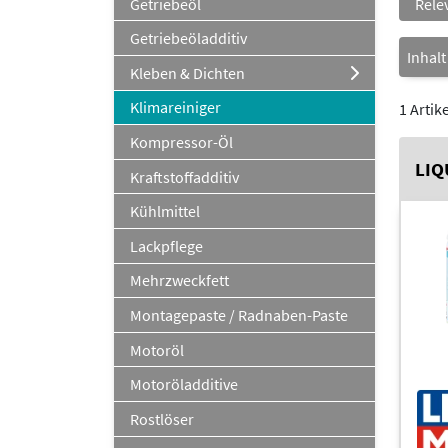
Getriebeöl
Getriebeöladditiv
Inhal
Kleben & Dichten
Klimareiniger
1 Artik
Kompressor-Öl
LIQ
Kraftstoffadditiv
Kühlmittel
Lackpflege
Mehrzweckfett
Montagepaste / Radnaben-Paste
Motoröl
Motoröladditive
Rostlöser