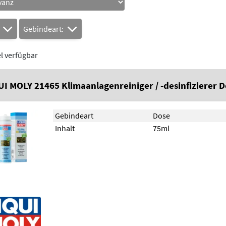
t
Gebindeart:
el verfügbar
UI MOLY 21465 Klimaanlagenreiniger / -desinfizierer 
Gebindeart
Dose
Inhalt
75ml