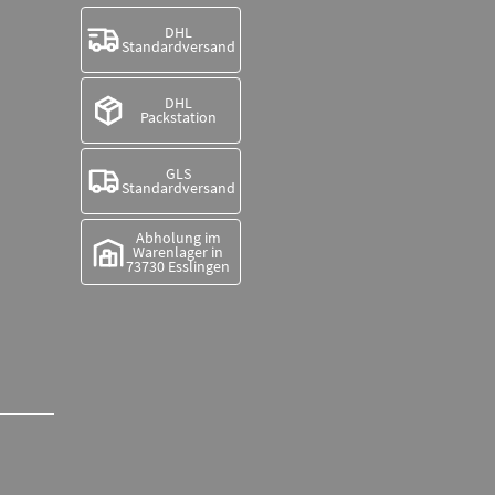
DHL
Standardversand
DHL
Packstation
GLS
Standardversand
Abholung im
Warenlager in
73730 Esslingen