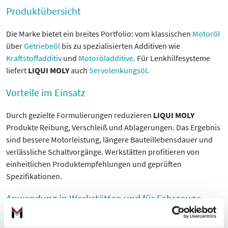
Produktübersicht
Die Marke bietet ein breites Portfolio: vom klassischen
Motoröl
über
Getriebeöl
bis zu spezialisierten Additiven wie
Kraftstoffadditiv
und
Motoröladditive
. Für Lenkhilfesysteme
liefert
LIQUI MOLY
auch
Servolenkungsöl
.
Vorteile im Einsatz
Durch gezielte Formulierungen reduzieren
LIQUI MOLY
Produkte Reibung, Verschleiß und Ablagerungen. Das Ergebnis
sind bessere Motorleistung, längere Bauteillebensdauer und
verlässliche Schaltvorgänge. Werkstätten profitieren von
einheitlichen Produktempfehlungen und geprüften
Spezifikationen.
Anwendung in Werkstätten und für Fahrzeuge
Sie erhalten klare Einsatzempfehlungen anhand von