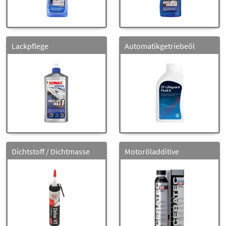
Lackpflege
Automatikgetriebeöl
Dichtstoff / Dichtmasse
Motoröladditive