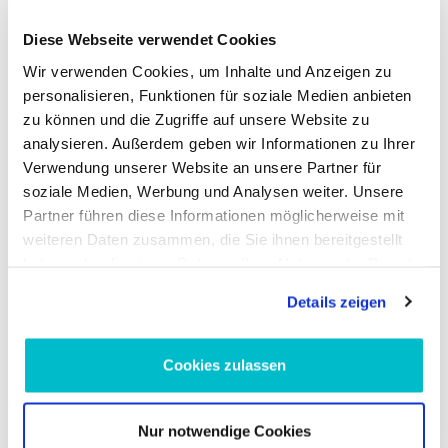
Viskositätsklassen und Herstellervorgaben. Ob bei
Routinewechsel oder spezieller Problemdiagnose:
LIQUI MOLY
Diese Webseite verwendet Cookies
Additive und Öle lassen sich leicht integrieren und
Wir verwenden Cookies, um Inhalte und Anzeigen zu
unterstützen effiziente Serviceprozesse.
personalisieren, Funktionen für soziale Medien anbieten
zu können und die Zugriffe auf unsere Website zu
Auswahl und Kompatibilität
analysieren. Außerdem geben wir Informationen zu Ihrer
Verwendung unserer Website an unsere Partner für
Wählen Sie nach Herstellervorgaben, Einsatzbedingungen und
soziale Medien, Werbung und Analysen weiter. Unsere
Servicenormen. Unsere technische Dokumentation hilft bei der
Partner führen diese Informationen möglicherweise mit
Auswahl des passenden
Motoröl
oder
Getriebeöl
für
weiteren Daten zusammen, die Sie ihnen bereitgestellt
spezifische Fahrzeugtypen.
haben oder die sie im Rahmen Ihrer Nutzung der Dienste
Bestellen Sie gezielt für Ihre Werkstatt oder Ihr Fahrzeug und
gesammelt haben.
Details zeigen
sichern Sie Qualität aus Deutschland. Kontaktieren Sie uns für
technische Beratung und Empfehlungen.
Cookies zulassen
Häufige Fragen zu LIQUI MOLY
Was ist LIQUI MOLY?
Nur notwendige Cookies