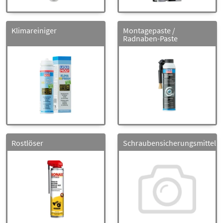
Klimareiniger
Montagepaste /
Radnaben-Paste
Rostlöser
Schraubensicherungsmittel