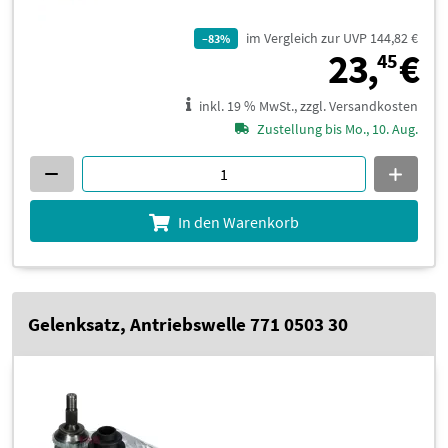
im Vergleich zur UVP 144,82 €
–83%
2
23,
€
45
inkl. 19 % MwSt., zzgl. Versandkosten
Zustellung bis Mo., 10. Aug.
In den Warenkorb
Gelenksatz, Antriebswelle 771 0503 30