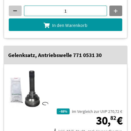
In den Warenkorb
Gelenksatz, Antriebswelle 771 0531 30
im Vergleich zur UVP 270,72 €
–88%
3
30,
€
82