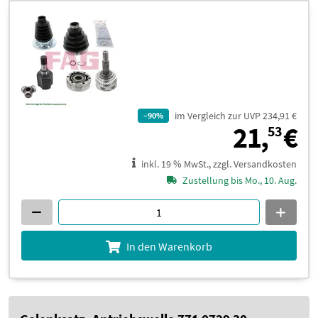
im Vergleich zur UVP 234,91 €
–90%
2
21,
€
53
inkl. 19 % MwSt., zzgl. Versandkosten
Zustellung bis Mo., 10. Aug.
In den Warenkorb