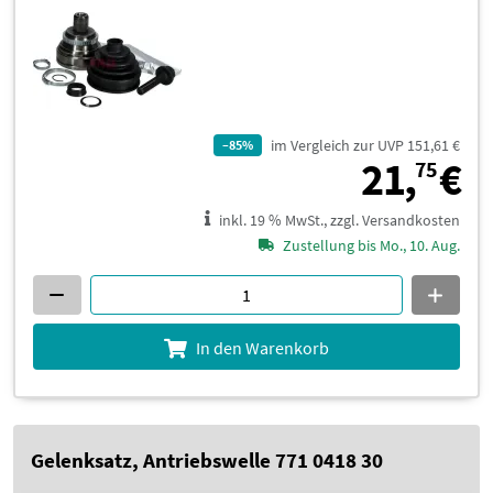
im Vergleich zur UVP 151,61 €
–85%
2
21,
€
75
inkl. 19 % MwSt., zzgl. Versandkosten
Zustellung bis Mo., 10. Aug.
In den Warenkorb
Gelenksatz, Antriebswelle 771 0418 30