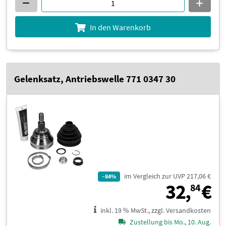
In den Warenkorb
Gelenksatz, Antriebswelle 771 0347 30
im Vergleich zur UVP 217,06 €
–84%
3
32,
€
84
inkl. 19 % MwSt., zzgl. Versandkosten
Zustellung bis Mo., 10. Aug.