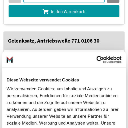
In den Warenkorb
Gelenksatz, Antriebswelle 771 0106 30
Diese Webseite verwendet Cookies
Wir verwenden Cookies, um Inhalte und Anzeigen zu
personalisieren, Funktionen für soziale Medien anbieten
im Vergleich zur UVP 183,38 €
–86%
2
25,
€
21
zu können und die Zugriffe auf unsere Website zu
analysieren. Außerdem geben wir Informationen zu Ihrer
inkl. 19 % MwSt., zzgl. Versandkosten
Verwendung unserer Website an unsere Partner für
Zustellung bis Mo., 10. Aug.
soziale Medien, Werbung und Analysen weiter. Unsere