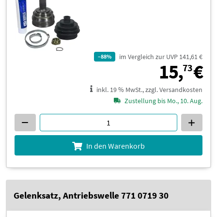
im Vergleich zur UVP 141,61 €
–88%
1
15,
€
73
inkl. 19 % MwSt., zzgl. Versandkosten
Zustellung bis Mo., 10. Aug.
In den Warenkorb
Gelenksatz, Antriebswelle 771 0719 30