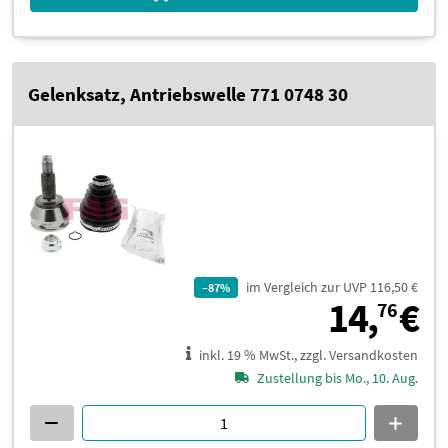
Gelenksatz, Antriebswelle 771 0748 30
im Vergleich zur UVP 116,50 €
–87%
1
14,
€
76
inkl. 19 % MwSt., zzgl. Versandkosten
Zustellung bis Mo., 10. Aug.