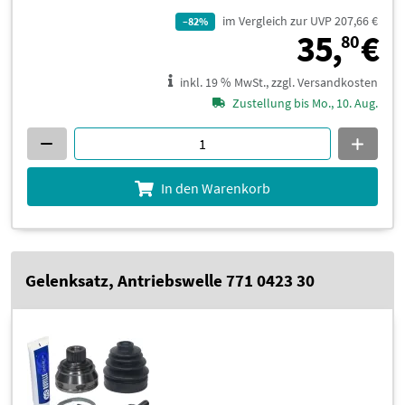
im Vergleich zur UVP 207,66 €
–82%
3
35,
€
80
inkl. 19 % MwSt., zzgl. Versandkosten
Zustellung bis Mo., 10. Aug.
In den Warenkorb
Gelenksatz, Antriebswelle 771 0423 30