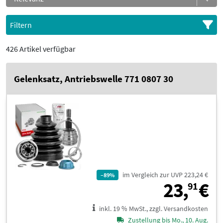
Filtern
426 Artikel verfügbar
Gelenksatz, Antriebswelle 771 0807 30
im Vergleich zur UVP 223,24 €
–89%
2
23,
€
91
inkl. 19 % MwSt., zzgl. Versandkosten
Zustellung bis Mo., 10. Aug.