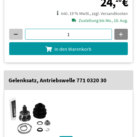
2
24,
€
inkl. 19 % MwSt., zzgl. Versandkosten
Zustellung bis Mo., 10. Aug.
In den Warenkorb
Gelenksatz, Antriebswelle 771 0320 30