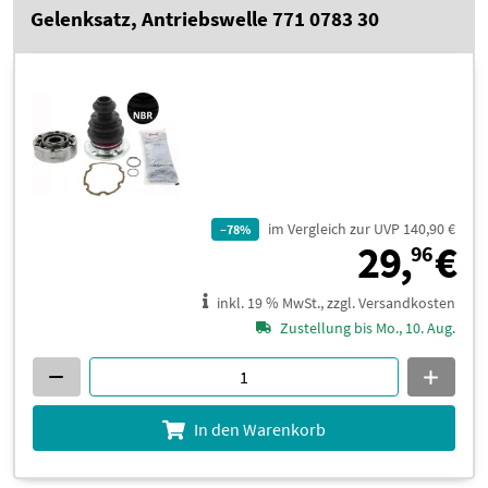
Gelenksatz, Antriebswelle 771 0783 30
im Vergleich zur UVP 140,90 €
–78%
2
29,
€
96
inkl. 19 % MwSt., zzgl. Versandkosten
Zustellung bis Mo., 10. Aug.
In den Warenkorb