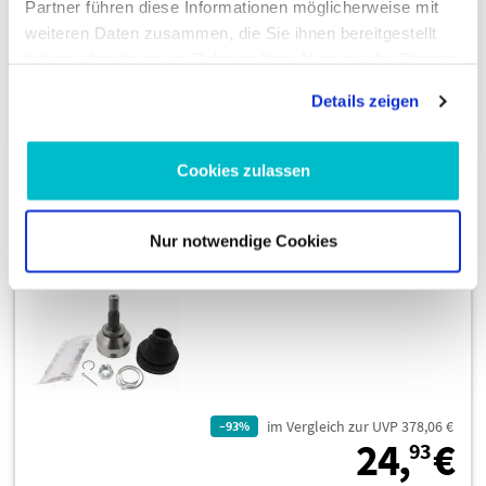
Sofort ab Lager verfügbar
Partner führen diese Informationen möglicherweise mit
weiteren Daten zusammen, die Sie ihnen bereitgestellt
haben oder die sie im Rahmen Ihrer Nutzung der Dienste
gesammelt haben.
Details zeigen
In den Warenkorb
Cookies zulassen
Gelenksatz, Antriebswelle 771 0588 30
Nur notwendige Cookies
im Vergleich zur UVP 378,06 €
–93%
2
24,
€
93