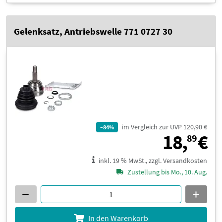
Gelenksatz, Antriebswelle 771 0727 30
im Vergleich zur UVP 120,90 €
–84%
1
18,
€
89
inkl. 19 % MwSt., zzgl. Versandkosten
Zustellung bis Mo., 10. Aug.
In den Warenkorb