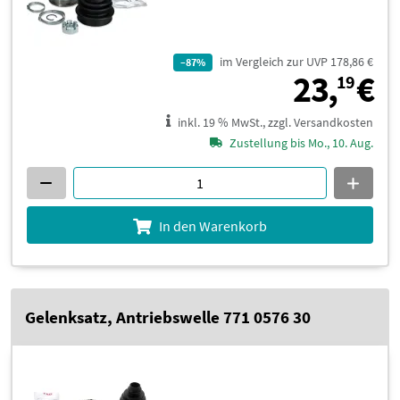
im Vergleich zur UVP 178,86 €
–87%
2
23,
€
19
inkl. 19 % MwSt., zzgl. Versandkosten
Zustellung bis Mo., 10. Aug.
In den Warenkorb
Gelenksatz, Antriebswelle 771 0576 30