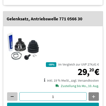
Gelenksatz, Antriebswelle 771 0566 30
im Vergleich zur UVP 274,41 €
–89%
2
29,
€
20
inkl. 19 % MwSt., zzgl. Versandkosten
Zustellung bis Mo., 10. Aug.