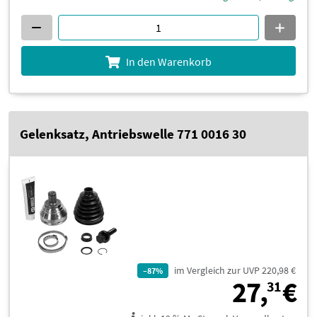
In den Warenkorb
Gelenksatz, Antriebswelle 771 0016 30
im Vergleich zur UVP 220,98 €
–87%
2
27,
€
31