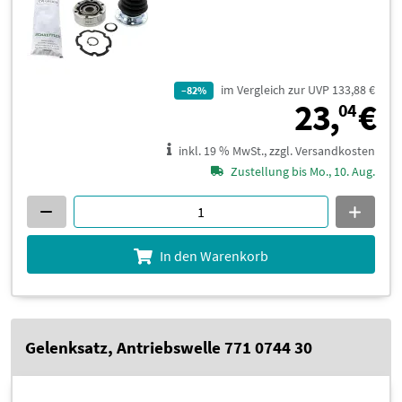
im Vergleich zur UVP 133,88 €
–82%
2
23,
€
04
inkl. 19 % MwSt., zzgl. Versandkosten
Zustellung bis Mo., 10. Aug.
In den Warenkorb
Gelenksatz, Antriebswelle 771 0744 30