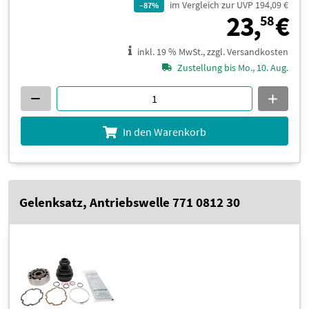
im Vergleich zur UVP 194,09 €
–87%
2
23,
€
58
inkl. 19 % MwSt., zzgl. Versandkosten
Zustellung bis Mo., 10. Aug.
In den Warenkorb
Gelenksatz, Antriebswelle 771 0812 30