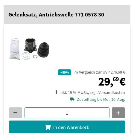
Gelenksatz, Antriebswelle 771 0578 30
im Vergleich zur UVP 276,68 €
–89%
2
29,
€
69
inkl. 19 % MwSt., zzgl. Versandkosten
Zustellung bis Mo., 10. Aug.
In den Warenkorb