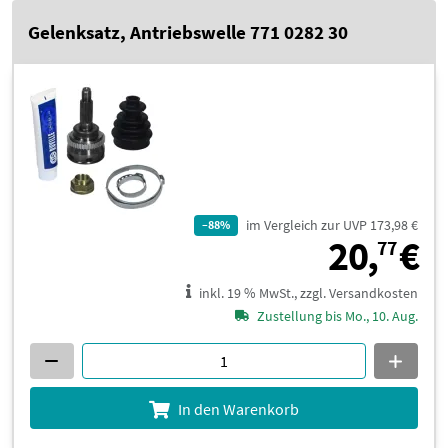
Gelenksatz, Antriebswelle 771 0282 30
im Vergleich zur UVP 173,98 €
–88%
2
20,
€
77
inkl. 19 % MwSt., zzgl. Versandkosten
Zustellung bis Mo., 10. Aug.
In den Warenkorb