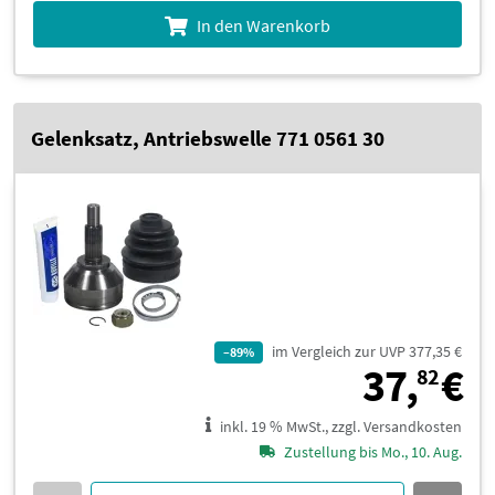
In den Warenkorb
Gelenksatz, Antriebswelle 771 0561 30
im Vergleich zur UVP 377,35 €
–89%
3
37,
€
82
inkl. 19 % MwSt., zzgl. Versandkosten
Zustellung bis Mo., 10. Aug.