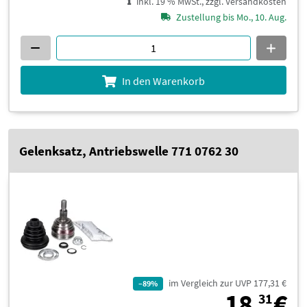
inkl. 19 % MwSt., zzgl. Versandkosten
Zustellung bis Mo., 10. Aug.
In den Warenkorb
Gelenksatz, Antriebswelle 771 0762 30
im Vergleich zur UVP 177,31 €
–89%
1
18,
€
31