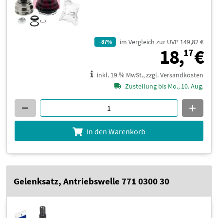
im Vergleich zur UVP 149,82 €
–87%
1
18,
€
17
inkl. 19 % MwSt., zzgl. Versandkosten
Zustellung bis Mo., 10. Aug.
In den Warenkorb
Gelenksatz, Antriebswelle 771 0300 30