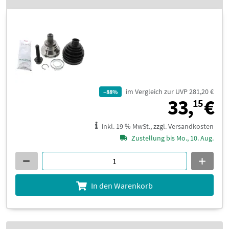
im Vergleich zur UVP 281,20 €
–88%
3
33,
€
15
inkl. 19 % MwSt., zzgl. Versandkosten
Zustellung bis Mo., 10. Aug.
In den Warenkorb