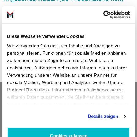
Firma
Mubea Aftermarket Services GmbH
Mubea Platz 1
57439 Attendorn
Diese Webseite verwendet Cookies
Deutschland
Wir verwenden Cookies, um Inhalte und Anzeigen zu
E-Mail: aftermarket@mubea.com
personalisieren, Funktionen für soziale Medien anbieten
Telefon: +49 2722 629305
zu können und die Zugriffe auf unsere Website zu
https://www.mubea.com
analysieren. Außerdem geben wir Informationen zu Ihrer
Verwendung unserer Website an unsere Partner für
soziale Medien, Werbung und Analysen weiter. Unsere
Partner führen diese Informationen möglicherweise mit
Kontakt
weiteren Daten zusammen, die Sie ihnen bereitgestellt
haben oder die sie im Rahmen Ihrer Nutzung der Dienste
ADDED VALUE Unlimited GmbH
gesammelt haben.
Details zeigen
Fritz-Müller-Str. 100
73730 Esslingen am Neckar
Deutschland
Cookies zulassen