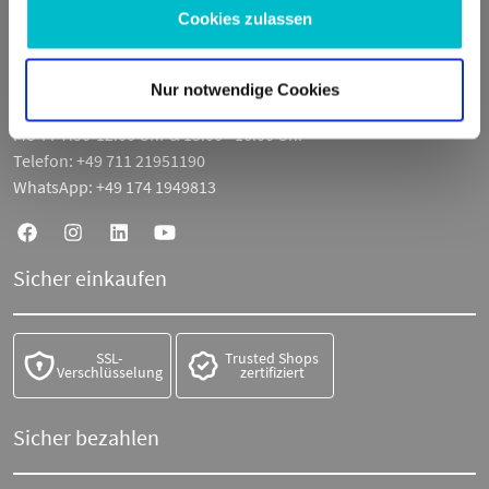
73730 Esslingen am Neckar
Cookies zulassen
Deutschland
E-Mail:
info@moto100.de
Nur notwendige Cookies
Mo-Fr 7:30-12:00 Uhr & 13:00 - 16:00 Uhr
Telefon:
+49 711 21951190
WhatsApp:
+49 174 1949813
Sicher einkaufen
SSL-
Trusted Shops
Verschlüsselung
zertifiziert
Sicher bezahlen