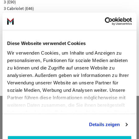
3 (E90)
3 Cabriolet (E46)
3 Compact (E46)
3 Coupe (E46)
3 Coupe (E92)
3 Touring (E46)
3 Touring (E91)
Diese Webseite verwendet Cookies
5 (E60)
Wir verwenden Cookies, um Inhalte und Anzeigen zu
5 Touring (E61)
personalisieren, Funktionen für soziale Medien anbieten
6 (E63)
6 Cabriolet (E64)
zu können und die Zugriffe auf unsere Website zu
7 (E65, E66, E67)
analysieren. Außerdem geben wir Informationen zu Ihrer
Z4 Roadster (E85)
Verwendung unserer Website an unsere Partner für
soziale Medien, Werbung und Analysen weiter. Unsere
Partner führen diese Informationen möglicherweise mit
Kontakt
weiteren Daten zusammen, die Sie ihnen bereitgestellt
haben oder die sie im Rahmen Ihrer Nutzung der Dienste
gesammelt haben.
Details zeigen
ADDED VALUE Unlimited GmbH
Fritz-Müller-Str. 100