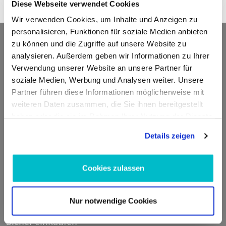
Diese Webseite verwendet Cookies
Wir verwenden Cookies, um Inhalte und Anzeigen zu
personalisieren, Funktionen für soziale Medien anbieten
Kontakt
zu können und die Zugriffe auf unsere Website zu
analysieren. Außerdem geben wir Informationen zu Ihrer
Verwendung unserer Website an unsere Partner für
ADDED VALUE Unlimited GmbH
soziale Medien, Werbung und Analysen weiter. Unsere
Fritz-Müller-Str. 100
Partner führen diese Informationen möglicherweise mit
73730 Esslingen am Neckar
weiteren Daten zusammen, die Sie ihnen bereitgestellt
Deutschland
haben oder die sie im Rahmen Ihrer Nutzung der Dienste
gesammelt haben.
E-Mail:
info@moto100.de
Details zeigen
Mo-Fr 7:30-12:00 Uhr & 13:00 - 16:00 Uhr
Telefon:
+49 711 21951190
Cookies zulassen
WhatsApp:
+49 174 1949813
Nur notwendige Cookies
Sicher einkaufen