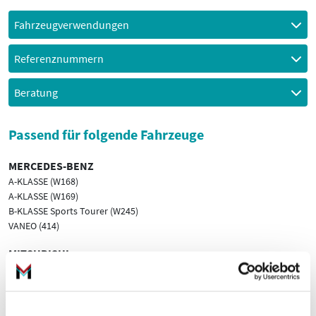
Fahrzeugverwendungen
Referenznummern
Beratung
Passend für folgende Fahrzeuge
MERCEDES-BENZ
A-KLASSE (W168)
A-KLASSE (W169)
B-KLASSE Sports Tourer (W245)
VANEO (414)
MITSUBISHI
COLT VI (Z3_A, Z2_A)
SMART
FORFOUR (454)