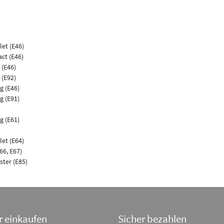
let (E46)
ct (E46)
 (E46)
 (E92)
g (E46)
g (E91)
g (E61)
let (E64)
E66, E67)
ter (E85)
r einkaufen
Sicher bezahlen