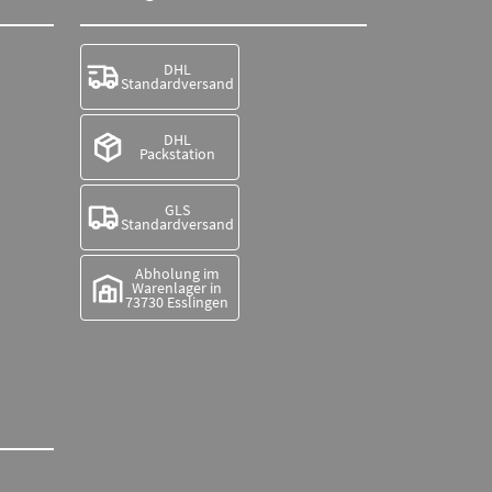
DHL
Standardversand
DHL
Packstation
GLS
Standardversand
Abholung im
Warenlager in
73730 Esslingen