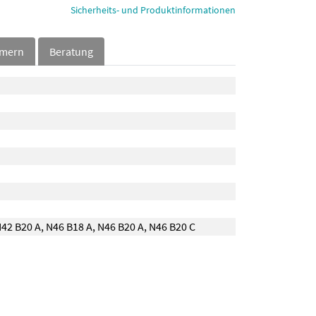
Sicherheits- und Produktinformationen
mmern
Beratung
42 B20 A
,
N46 B18 A
,
N46 B20 A
,
N46 B20 C