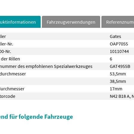
uktinformationen
Fahrzeugverwendungen
Referenznu
ller
Gates
ler-Nr.
OAP7055
0-Nr.
10110744
 der Rillen
6
lnummer des empfohlenen Spezialwerkzeuges
GAT4955B
durchmesser
53,5mm
38,5mm
durchmesser
17mm
torcode
N42 B18 A
,
N
nd für folgende Fahrzeuge