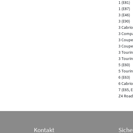
1 (E81)
1 (E87)
3 (E46)
3 (E90)
3 Cabrio
3 Compa
3 Coupe
3 Coupe
3 Tourin
3 Tourin
5 (E60)
5 Tourin
6 (E63)
6 Cabrio
7 (E65, 
Z4 Roads
Kontakt
Siche