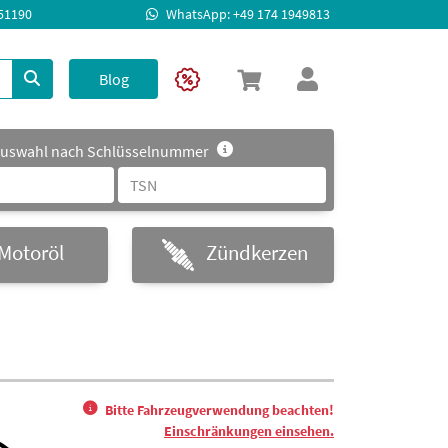
951190
WhatsApp: +49 174 1949813
Blog
uswahl nach Schlüsselnummer
Motoröl
Zündkerzen
Bitte Fahrzeugverwendung beachten!
Einschränkungen einsehen.