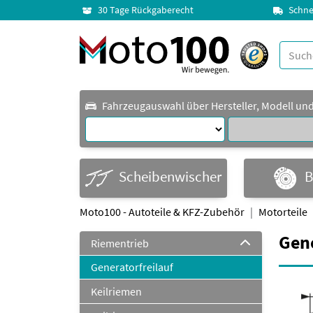
30 Tage Rückgaberecht
Schne
Fahrzeugauswahl über Hersteller, Modell un
Scheibenwischer
B
Moto100 - Autoteile & KFZ-Zubehör
Motorteile
Gen
Riementrieb
Generatorfreilauf
Keilriemen