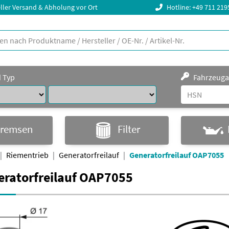
ller Versand & Abholung vor Ort
Hotline: +49 711 21
d Typ
Fahrzeuga
remsen
Filter
Riementrieb
Generatorfreilauf
Generatorfreilauf OAP7055
eratorfreilauf OAP7055