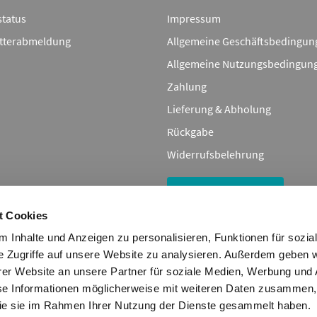
status
Impressum
tterabmeldung
Allgemeine Geschäftsbedingun
Allgemeine Nutzungsbedingun
Zahlung
Lieferung & Abholung
Rückgabe
Widerrufsbelehrung
Bestellung widerrufen
t Cookies
 Inhalte und Anzeigen zu personalisieren, Funktionen für sozia
ile, und Bestellungen betreffend dienen nur zu Vergleichszwecken und sind
e Zugriffe auf unsere Website zu analysieren. Außerdem geben w
Zuordnung der aufgeführten Artikel. Die Angaben von diesen in Rechnungen
er Website an unsere Partner für soziale Medien, Werbung und 
nlimited GmbH
se Informationen möglicherweise mit weiteren Daten zusammen, 
tenbank, dürfen nicht kopiert werden. Es ist zu unterlassen, die Daten ode
 die sie im Rahmen Ihrer Nutzung der Dienste gesammelt haben.
lfältigen, zu verbreiten und/oder diese Handlungen durch Dritte ausführen