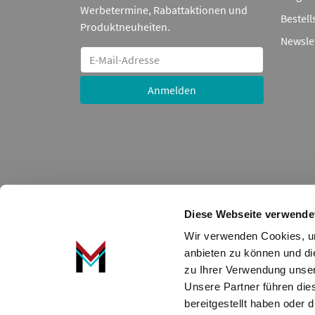
Werbetermine, Rabattaktionen und
Bestell
Produktneuheiten.
Newsle
Anmelden
Diese Webseite verwende
Wir verwenden Cookies, um
Alle auf dieser Seite angezeigten Nummern, Artikel, Te
anbieten zu können und di
Markennamen, Warenzeichen oder Namen erfolgt nur zur 
zu Ihrer Verwendung unser
bleibt bis zur Bezahlung Eigentum der ADDED VALUE U
Unsere Partner führen die
Die hier angezeigten Daten, insbesondere die gesamte Da
bereitgestellt haben oder
Datenbank ohne vorherige Zustimmung TecDocs zu vervie