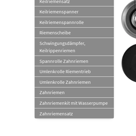
Keilriemensatz
Keilriemenspanner
Keilriemenspannrolle
Riemenscheibe
Schwingungsdämpfer,
Keilrippenriemen
Spannrolle Zahnriemen
Umlenkrolle Riementrieb
Umlenkrolle Zahnriemen
Zahnriemen
Zahnriemenkit mit Wasserpumpe
Zahnriemensatz