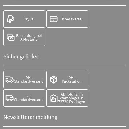
PayPal
Kreditkarte
Barzahlung bei
Abholung
Sicher geliefert
DHL
DHL
Standardversand
Packstation
Abholung im
GLS
Warenlager in
Standardversand
73730 Esslingen
Newsletteranmeldung