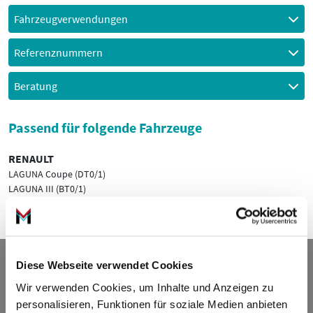
Fahrzeugverwendungen
Referenznummern
Beratung
Passend für folgende Fahrzeuge
RENAULT
LAGUNA Coupe (DT0/1)
LAGUNA III (BT0/1)
LAGUNA III Grandtour (KT0/1)
Kontakt
Diese Webseite verwendet Cookies
Wir verwenden Cookies, um Inhalte und Anzeigen zu
ADDED VALUE Unlimited GmbH
personalisieren, Funktionen für soziale Medien anbieten