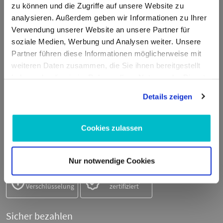
Fritz-Müller-Str. 100
zu können und die Zugriffe auf unsere Website zu
73730 Esslingen am Neckar
analysieren. Außerdem geben wir Informationen zu Ihrer
Deutschland
Verwendung unserer Website an unsere Partner für
soziale Medien, Werbung und Analysen weiter. Unsere
E-Mail:
Partner führen diese Informationen möglicherweise mit
info@moto100.de
weiteren Daten zusammen, die Sie ihnen bereitgestellt
Mo-Fr 7:30-12:00 Uhr & 13:00 - 16:00 Uhr
haben oder die sie im Rahmen Ihrer Nutzung der Dienste
Telefon:
gesammelt haben.
+49 711 21951190
Details zeigen
WhatsApp:
+49 174 1949813
Cookies zulassen
Sicher einkaufen
Nur notwendige Cookies
SSL-
Trusted Shops
Verschlüsselung
zertifiziert
Sicher bezahlen