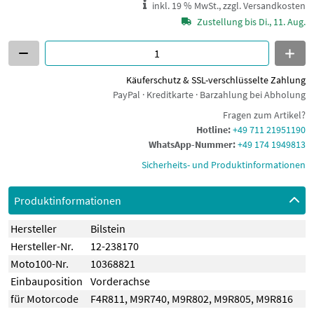
inkl. 19 % MwSt., zzgl. Versandkosten
Zustellung bis Di., 11. Aug.
Käuferschutz & SSL-verschlüsselte Zahlung
PayPal · Kreditkarte · Barzahlung bei Abholung
Fragen zum Artikel?
Hotline:
+49 711 21951190
WhatsApp-Nummer:
+49 174 1949813
Sicherheits- und Produktinformationen
Produktinformationen
Hersteller
Bilstein
Hersteller-Nr.
12-238170
Moto100-Nr.
10368821
Einbauposition
Vorderachse
für Motorcode
F4R811
,
M9R740
,
M9R802
,
M9R805
,
M9R816