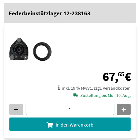
Federbeinstützlager 12-238163
6
67,
€
65
inkl. 19 % MwSt., zzgl. Versandkosten
Zustellung bis Mo., 10. Aug.
In den Warenkorb