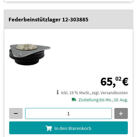
Federbeinstützlager 12-303885
6
65,
€
02
inkl. 19 % MwSt., zzgl. Versandkosten
Zustellung bis Mo., 10. Aug.
In den Warenkorb