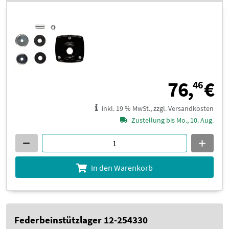
7
76,
€
46
inkl. 19 % MwSt., zzgl. Versandkosten
Zustellung bis Mo., 10. Aug.
In den Warenkorb
Federbeinstützlager 12-254330