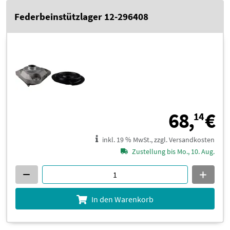
Federbeinstützlager 12-296408
6
68,
€
14
inkl. 19 % MwSt., zzgl. Versandkosten
Zustellung bis Mo., 10. Aug.
In den Warenkorb