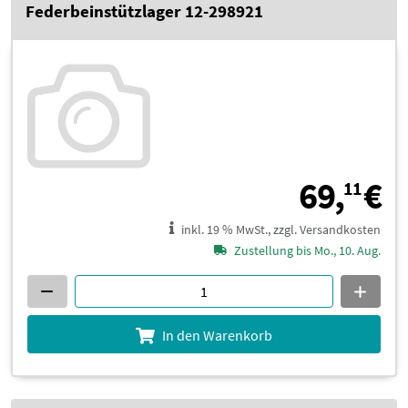
Federbeinstützlager 12-298921
6
69,
€
11
inkl. 19 % MwSt., zzgl. Versandkosten
Zustellung bis Mo., 10. Aug.
In den Warenkorb