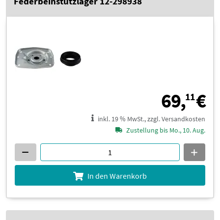
Federbeinstützlager 12-298938
6
69,
€
11
inkl. 19 % MwSt., zzgl. Versandkosten
Zustellung bis Mo., 10. Aug.
In den Warenkorb