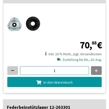
7
70,
€
88
inkl. 19 % MwSt., zzgl. Versandkosten
Zustellung bis Mo., 10. Aug.
In den Warenkorb
Federbeinstützlager 12-263301