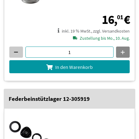
1
16,
€
01
inkl. 19 % MwSt., zzgl. Versandkosten
Zustellung bis Mo., 10. Aug.
In den Warenkorb
Federbeinstützlager 12-305919