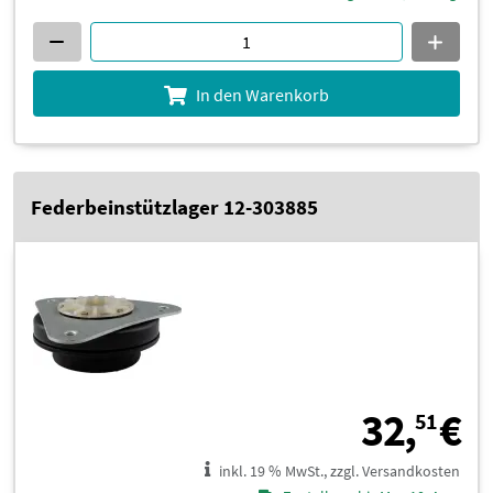
In den Warenkorb
Federbeinstützlager 12-303885
3
32,
€
51
inkl. 19 % MwSt., zzgl. Versandkosten