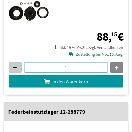
8
88,
€
15
inkl. 19 % MwSt., zzgl. Versandkosten
Zustellung bis Mo., 10. Aug.
In den Warenkorb
Federbeinstützlager 12-288779