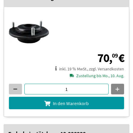
7
70,
€
09
inkl. 19 % MwSt., zzgl. Versandkosten
Zustellung bis Mo., 10. Aug.
In den Warenkorb