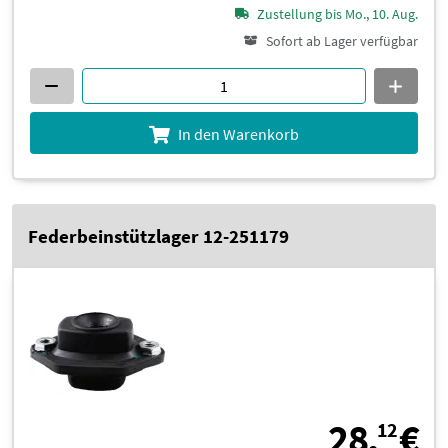
Zustellung bis Mo., 10. Aug.
Sofort ab Lager verfügbar
In den Warenkorb
Federbeinstützlager 12-251179
2
28,
€
12