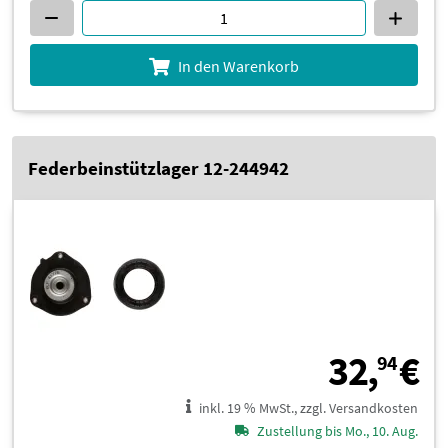
In den Warenkorb
Federbeinstützlager 12-244942
3
32,
€
94
inkl. 19 % MwSt., zzgl. Versandkosten
Zustellung bis Mo., 10. Aug.