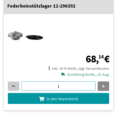
Federbeinstützlager 12-296392
6
68,
€
14
inkl. 19 % MwSt., zzgl. Versandkosten
Zustellung bis Mo., 10. Aug.
In den Warenkorb