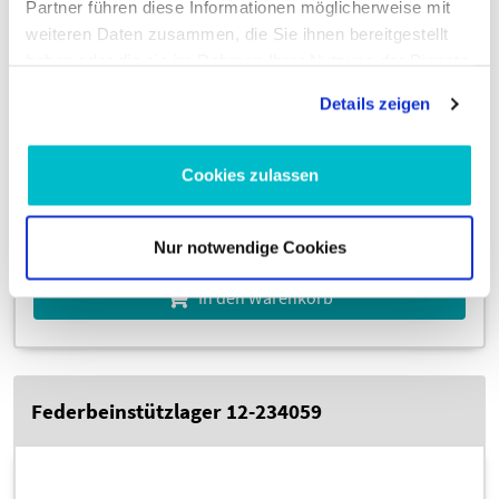
Partner führen diese Informationen möglicherweise mit
weiteren Daten zusammen, die Sie ihnen bereitgestellt
haben oder die sie im Rahmen Ihrer Nutzung der Dienste
gesammelt haben.
Details zeigen
9
93,
€
03
inkl. 19 % MwSt., zzgl. Versandkosten
Cookies zulassen
Zustellung bis Mo., 10. Aug.
Nur notwendige Cookies
In den Warenkorb
Federbeinstützlager 12-234059