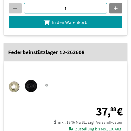
In den Warenkorb
Federbeinstützlager 12-263608
3
37,
€
88
inkl. 19 % MwSt., zzgl. Versandkosten
Zustellung bis Mo., 10. Aug.