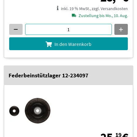
inkl. 19 % MwSt., zzgl. Versandkosten
Zustellung bis Mo., 10. Aug.
In den Warenkorb
Federbeinstützlager 12-234097
2
19