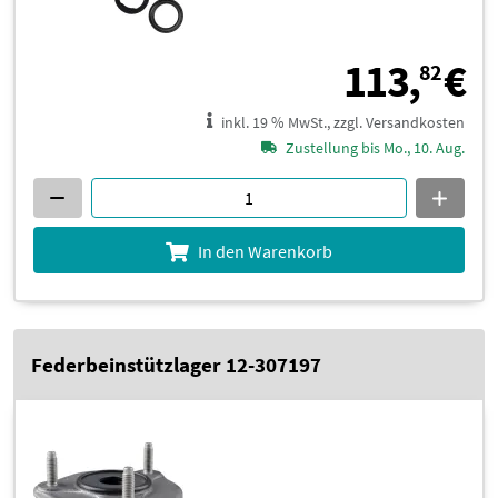
1
113,
€
82
inkl. 19 % MwSt., zzgl. Versandkosten
Zustellung bis Mo., 10. Aug.
In den Warenkorb
Federbeinstützlager 12-307197