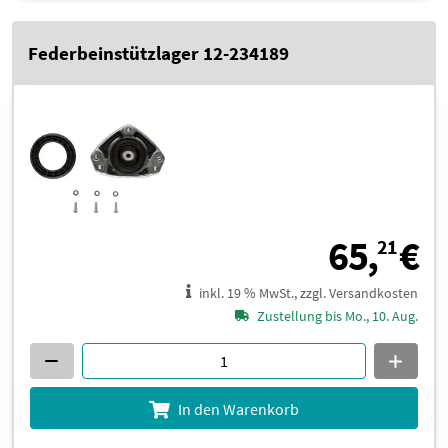
Federbeinstützlager 12-234189
6
65,
€
21
inkl. 19 % MwSt., zzgl. Versandkosten
Zustellung bis Mo., 10. Aug.
In den Warenkorb