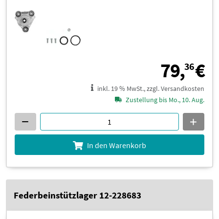
7
79,
€
36
inkl. 19 % MwSt., zzgl. Versandkosten
Zustellung bis Mo., 10. Aug.
In den Warenkorb
Federbeinstützlager 12-228683