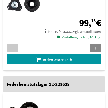
9
99,
€
18
inkl. 19 % MwSt., zzgl. Versandkosten
Zustellung bis Mo., 10. Aug.
In den Warenkorb
Federbeinstützlager 12-228638