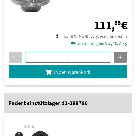
1
111,
€
88
inkl. 19 % MwSt., zzgl. Versandkosten
Zustellung bis Mo., 10. Aug.
In den Warenkorb
Federbeinstützlager 12-288786