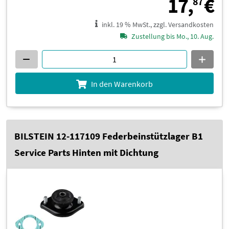
1
17,
€
87
inkl. 19 % MwSt., zzgl. Versandkosten
Zustellung bis Mo., 10. Aug.
In den Warenkorb
BILSTEIN 12-117109 Federbeinstützlager B1
Service Parts Hinten mit Dichtung