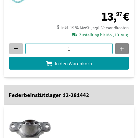
1
13,
€
97
inkl. 19 % MwSt., zzgl. Versandkosten
Zustellung bis Mo., 10. Aug.
In den Warenkorb
Federbeinstützlager 12-281442