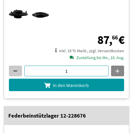
8
87,
€
66
inkl. 19 % MwSt., zzgl. Versandkosten
Zustellung bis Mo., 10. Aug.
In den Warenkorb
Federbeinstützlager 12-228676