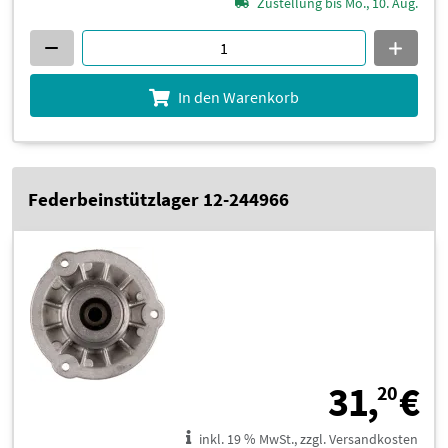
Zustellung bis Mo., 10. Aug.
In den Warenkorb
Federbeinstützlager 12-244966
3
31,
€
20
inkl. 19 % MwSt., zzgl. Versandkosten