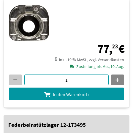
7
77,
€
23
inkl. 19 % MwSt., zzgl. Versandkosten
Zustellung bis Mo., 10. Aug.
In den Warenkorb
Federbeinstützlager 12-173495