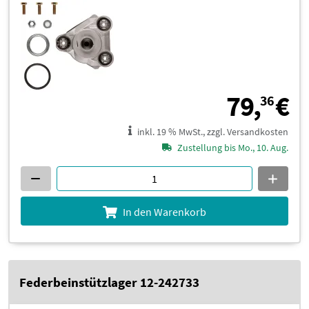
7
79,
€
36
inkl. 19 % MwSt., zzgl. Versandkosten
Zustellung bis Mo., 10. Aug.
In den Warenkorb
Federbeinstützlager 12-242733