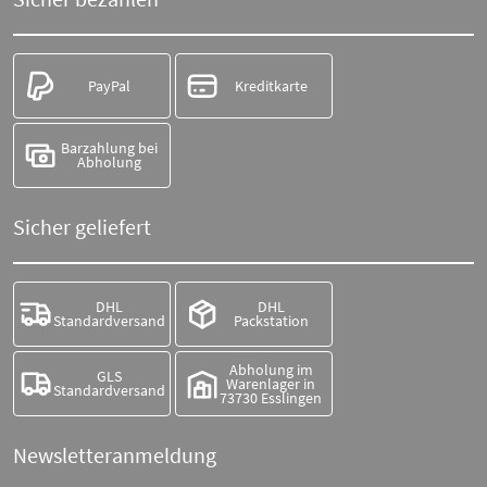
PayPal
Kreditkarte
Barzahlung bei
Abholung
Sicher geliefert
DHL
DHL
Standardversand
Packstation
Abholung im
GLS
Warenlager in
Standardversand
73730 Esslingen
Newsletteranmeldung