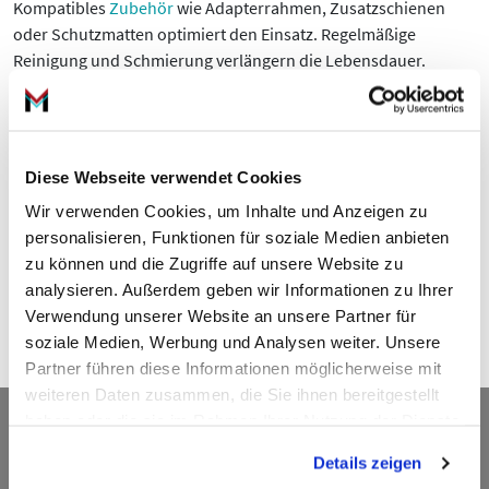
Kompatibles
Zubehör
wie Adapterrahmen, Zusatzschienen
oder Schutzmatten optimiert den Einsatz. Regelmäßige
Reinigung und Schmierung verlängern die Lebensdauer.
Beachten Sie die Herstellerangaben zur
Belastbarkeit
und
zulässigen Radgrößen.
Nutzen Sie die Auswahl an
Fahrradträgern
bei Moto100, um die
Diese Webseite verwendet Cookies
passende Lösung für Ihr Fahrzeug oder Ihre Werkstatt zu
finden. Sprechen Sie uns an für technische Beratung,
Wir verwenden Cookies, um Inhalte und Anzeigen zu
Montagehinweise und kompatibles Zubehör
personalisieren, Funktionen für soziale Medien anbieten
zu können und die Zugriffe auf unsere Website zu
Kurzer Handlungsaufruf
analysieren. Außerdem geben wir Informationen zu Ihrer
Verwendung unserer Website an unsere Partner für
Kontaktieren Sie unser Team für Beratung oder prüfen Sie
soziale Medien, Werbung und Analysen weiter. Unsere
passende
Fahrradträger
für Ihre Fahrzeugflotte.
Partner führen diese Informationen möglicherweise mit
weiteren Daten zusammen, die Sie ihnen bereitgestellt
Kontakt
haben oder die sie im Rahmen Ihrer Nutzung der Dienste
gesammelt haben.
Details zeigen