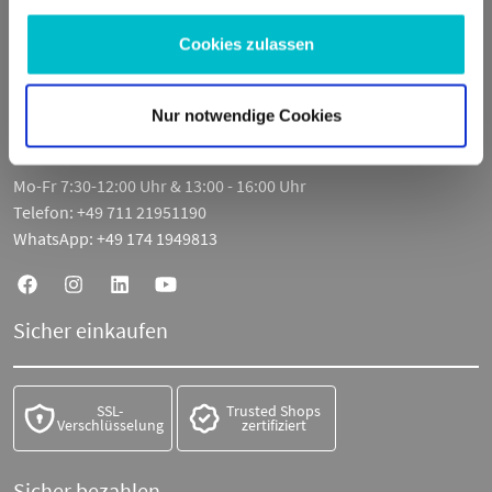
ADDED VALUE Unlimited GmbH
Fritz-Müller-Str. 100
Cookies zulassen
73730 Esslingen am Neckar
Deutschland
Nur notwendige Cookies
E-Mail:
info@moto100.de
Mo-Fr 7:30-12:00 Uhr & 13:00 - 16:00 Uhr
Telefon:
+49 711 21951190
WhatsApp:
+49 174 1949813
Sicher einkaufen
SSL-
Trusted Shops
Verschlüsselung
zertifiziert
Sicher bezahlen