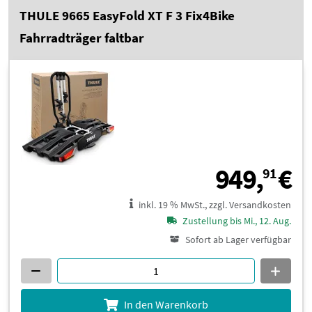
THULE 9665 EasyFold XT F 3 Fix4Bike
Fahrradträger faltbar
9
949,
€
91
inkl. 19 % MwSt., zzgl. Versandkosten
Zustellung bis Mi., 12. Aug.
Sofort ab Lager verfügbar
In den Warenkorb