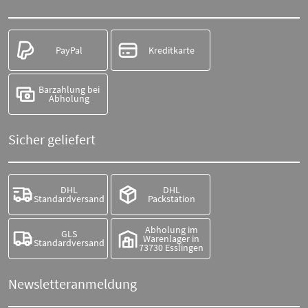
PayPal
Kreditkarte
Barzahlung bei
Abholung
Sicher geliefert
DHL
DHL
Standardversand
Packstation
Abholung im
GLS
Warenlager in
Standardversand
73730 Esslingen
Newsletteranmeldung