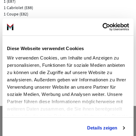
1 (E87)
1 Cabriolet (E88)
1 Coupe (E82)
3 (E46)
3 (E90)
3 Cabriolet (E46)
3 Cabriolet (E93)
3 Compact (E46)
Diese Webseite verwendet Cookies
3 Coupe (E46)
Wir verwenden Cookies, um Inhalte und Anzeigen zu
3 Coupe (E92)
3 Touring (E46)
personalisieren, Funktionen für soziale Medien anbieten
3 Touring (E91)
zu können und die Zugriffe auf unsere Website zu
5 (E60)
analysieren. Außerdem geben wir Informationen zu Ihrer
X1 (E84)
Verwendung unserer Website an unsere Partner für
Z4 Roadster (E85)
soziale Medien, Werbung und Analysen weiter. Unsere
Partner führen diese Informationen möglicherweise mit
weiteren Daten zusammen, die Sie ihnen bereitgestellt
Kontakt
haben oder die sie im Rahmen Ihrer Nutzung der Dienste
gesammelt haben.
Details zeigen
ADDED VALUE Unlimited GmbH