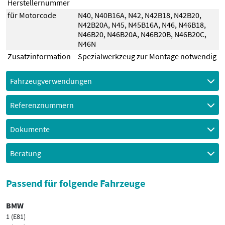
Herstellernummer
für Motorcode
N40
,
N40B16A
,
N42
,
N42B18
,
N42B20
,
N42B20A
,
N45
,
N45B16A
,
N46
,
N46B18
,
N46B20
,
N46B20A
,
N46B20B
,
N46B20C
,
N46N
Zusatzinformation
Spezialwerkzeug zur Montage notwendig
Fahrzeugverwendungen
Referenznummern
Dokumente
Beratung
Passend für folgende Fahrzeuge
BMW
1 (E81)