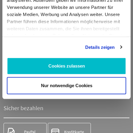
Verwendung unserer Website an unsere Partner für
E-Mail:
info@moto100.de
soziale Medien, Werbung und Analysen weiter. Unsere
Partner führen diese Informationen möglicherweise mit
Mo-Fr 7:30-12:00 Uhr & 13:00 - 16:00 Uhr
weiteren Daten zusammen, die Sie ihnen bereitgestellt
Telefon:
+49 711 21951190
haben oder die sie im Rahmen Ihrer Nutzung der Dienste
WhatsApp:
+49 174 1949813
gesammelt haben.
Details zeigen
Sicher einkaufen
Cookies zulassen
Nur notwendige Cookies
SSL-
Trusted Shops
Verschlüsselung
zertifiziert
Sicher bezahlen
PayPal
Kreditkarte