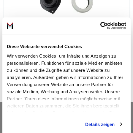
3
36,
€
91
Federbeinstützlager 
12-254088
Diese Webseite verwendet Cookies
Wir verwenden Cookies, um Inhalte und Anzeigen zu
personalisieren, Funktionen für soziale Medien anbieten
inkl. 19 % MwSt.,
zu können und die Zugriffe auf unsere Website zu
zzgl. Versandkosten
analysieren. Außerdem geben wir Informationen zu Ihrer
In den Warenkorb
Verwendung unserer Website an unsere Partner für
soziale Medien, Werbung und Analysen weiter. Unsere
Partner führen diese Informationen möglicherweise mit
weiteren Daten zusammen, die Sie ihnen bereitgestellt
Kontakt
haben oder die sie im Rahmen Ihrer Nutzung der Dienste
gesammelt haben.
Details zeigen
ADDED VALUE Unlimited GmbH