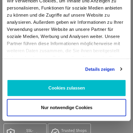
Kontakt
Wir verwenden Cookies, um Inhalte und Anzeigen zu
personalisieren, Funktionen für soziale Medien anbieten
zu können und die Zugriffe auf unsere Website zu
ADDED VALUE Unlimited GmbH
analysieren. Außerdem geben wir Informationen zu Ihrer
Fritz-Müller-Str. 100
Verwendung unserer Website an unsere Partner für
73730 Esslingen am Neckar
soziale Medien, Werbung und Analysen weiter. Unsere
Deutschland
Partner führen diese Informationen möglicherweise mit
weiteren Daten zusammen, die Sie ihnen bereitgestellt
E-Mail:
info@moto100.de
haben oder die sie im Rahmen Ihrer Nutzung der Dienste
gesammelt haben.
Mo-Fr 7:30-12:00 Uhr & 13:00 - 16:00 Uhr
Details zeigen
Telefon:
+49 711 21951190
WhatsApp:
+49 174 1949813
Cookies zulassen
Sicher einkaufen
Nur notwendige Cookies
SSL-
Trusted Shops