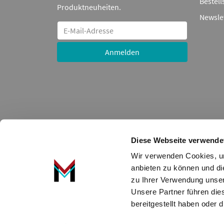
Bestell
Produktneuheiten.
Newsle
Anmelden
Diese Webseite verwende
Wir verwenden Cookies, um
Alle auf dieser Seite angezeigten Nummern, Artikel, Te
anbieten zu können und di
Markennamen, Warenzeichen oder Namen erfolgt nur zur 
zu Ihrer Verwendung unser
bleibt bis zur Bezahlung Eigentum der ADDED VALUE U
Unsere Partner führen die
Die hier angezeigten Daten, insbesondere die gesamte Da
bereitgestellt haben oder
Datenbank ohne vorherige Zustimmung TecDocs zu vervie
Zuwiderhandeln stellt eine Urheberrechtsverletzung dar