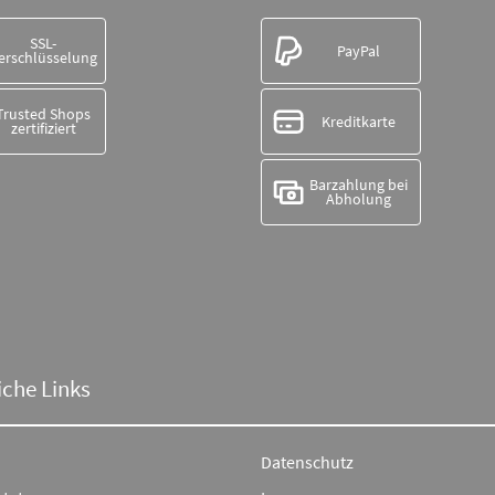
SSL-
PayPal
erschlüsselung
Trusted Shops
Kreditkarte
zertifiziert
Barzahlung bei
Abholung
iche Links
Datenschutz