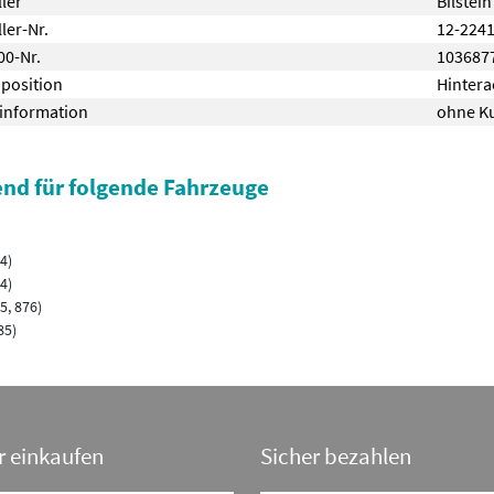
ller
Bilstein
ler-Nr.
12-224
0-Nr.
103687
position
Hintera
information
ohne Ku
nd für folgende Fahrzeuge
84)
84)
5, 876)
85)
r einkaufen
Sicher bezahlen