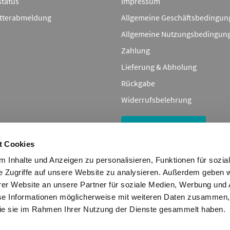
status
Impressum
tterabmeldung
Allgemeine Geschäftsbedingun
Allgemeine Nutzungsbedingun
Zahlung
Lieferung & Abholung
Rückgabe
Widerrufsbelehrung
Bestellung widerrufen
t Cookies
 Inhalte und Anzeigen zu personalisieren, Funktionen für sozia
ile, und Bestellungen betreffend dienen nur zu Vergleichszwecken und sind
e Zugriffe auf unsere Website zu analysieren. Außerdem geben w
Zuordnung der aufgeführten Artikel. Die Angaben von diesen in Rechnungen
er Website an unsere Partner für soziale Medien, Werbung und 
nlimited GmbH
se Informationen möglicherweise mit weiteren Daten zusammen, 
tenbank, dürfen nicht kopiert werden. Es ist zu unterlassen, die Daten ode
 die sie im Rahmen Ihrer Nutzung der Dienste gesammelt haben.
lfältigen, zu verbreiten und/oder diese Handlungen durch Dritte ausführen
 und wird verfolgt.