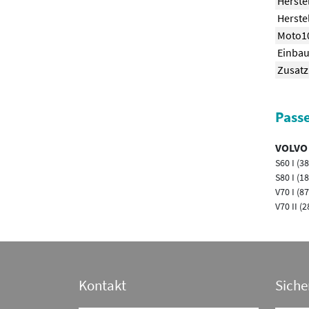
Herste
Herstel
Moto10
Einbau
Zusatz
Passe
VOLVO
S60 I (3
S80 I (1
V70 I (87
V70 II (2
Kontakt
Siche