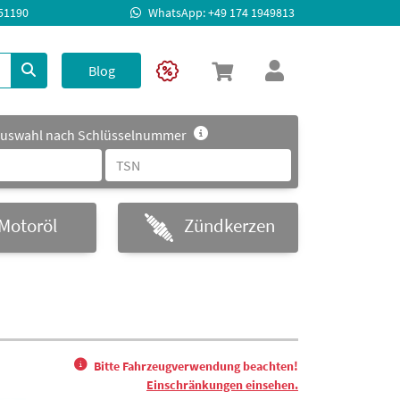
951190
WhatsApp: +49 174 1949813
Blog
uswahl nach Schlüsselnummer
Motoröl
Zündkerzen
Bitte Fahrzeugverwendung beachten!
Einschränkungen einsehen.