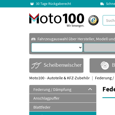
30 Tage Rückgaberecht
Schne
Fahrzeugauswahl über Hersteller, Modell un
Scheibenwischer
B
Moto100 - Autoteile & KFZ-Zubehör
Federung /
Fed
Federung / Dämpfung
Anschlagpuffer
Blattfeder