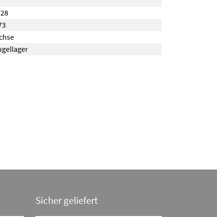
128
73
chse
gellager
Sicher geliefert