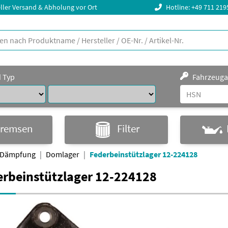
ller Versand & Abholung vor Ort
Hotline: +49 711 21
d Typ
Fahrzeuga
remsen
Filter
 Dämpfung
Domlager
Federbeinstützlager 12-224128
erbeinstützlager 12-224128