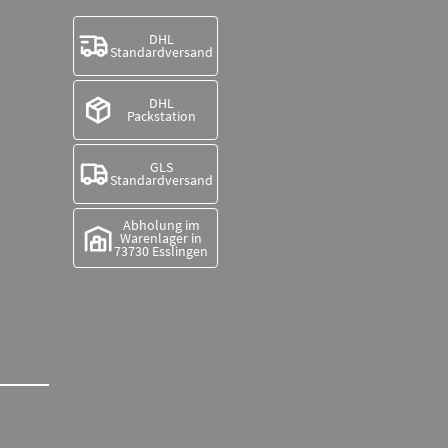
DHL
Standardversand
DHL
Packstation
GLS
Standardversand
Abholung im
Warenlager in
73730 Esslingen