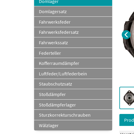
Domlager
Domlagersatz
Fahrwerksfeder
Fahrwerksfedersatz
Fahrwerkssatz
Federteller
Kofferraumdämpfer
Luftfeder/Luftfederbein
Staubschutzsatz
Stoßdämpfer
Stoßdämpferlager
Sturzkorrekturschrauben
Prod
Wälzlager